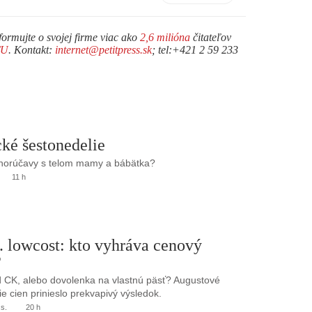
formujte o svojej firme viac ako
2,6 milióna
čitateľov
TU
. Kontakt:
internet@petitpress.sk
; tel:+421 2 59 233
ké šestonedelie
 horúčavy s telom mamy a bábätka?
11 h
. lowcost: kto vyhráva cenový
?
 CK, alebo dovolenka na vlastnú päsť? Augustové
e cien prinieslo prekvapivý výsledok.
.s.
20 h