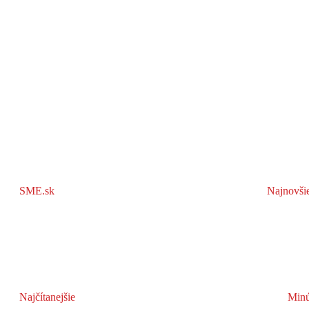
SME.sk
Najnovši
Najčítanejšie
Minú