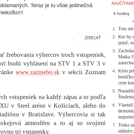
NAJČÍTANE
klamaných. Teraz je tu však jedinečná
iekoľko!!!
4 hodiny
Toto nie
1
.
Kto by 
2
.
ZDIEĽAŤ
jasný, n
Zachráni
3
.
ať žrebovania výhercov troch vstupeniek,
Matka ľu
orí budú vyhlásení na STV 1 a STV 3 v
zanecha
Kým prij
tránke
www.zazinebo.sk
v sekcii Zoznam
4
.
horúčko
cene kar
Nasadili
5
.
ych vstupeniek
na každý zápas a to podľa
Študent
U v Steel aréne v Košiciach, alebo do
Vlastnil
6
.
demontuj
diónu v Bratislave. Výhercovia si tak
nepomo
okejovú atmosféru a to aj so svojimi
Trnka sa
7
.
rovno tri vstupenky.
státisíc