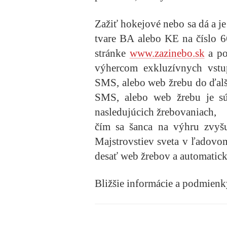
Zažiť hokejové nebo sa dá a j
tvare BA alebo KE na číslo 
stránke
www.zazinebo.sk
a po
výhercom exkluzívnych vstu
SMS, alebo web žrebu do ďalší
SMS, alebo web žrebu je sú
nasledujúcich žrebovaniach,
čím sa šanca na výhru zvyšu
Majstrovstiev sveta v ľadovom
desať web žrebov a automatic
Bližšie informácie a podmienk