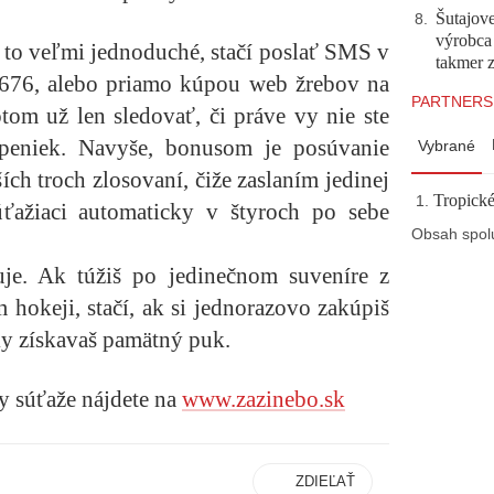
Šutajove
8
.
výrobca
e to veľmi jednoduché, stačí poslať SMS v
takmer 
6676, alebo priamo kúpou web žrebov na
PARTNERS
tom už len sledovať, či práve vy nie ste
peniek. Navyše, bonusom je posúvanie
Vybrané
ch troch zlosovaní, čiže zaslaním jedinej
Tropické
ťažiaci automaticky v štyroch po sebe
Obsah spol
je. Ak túžiš po jedinečnom suveníre z
 hokeji, stačí, ak si jednorazovo zakúpiš
ky získavaš pamätný puk.
y súťaže nájdete na
www.zazinebo.sk
ZDIEĽAŤ