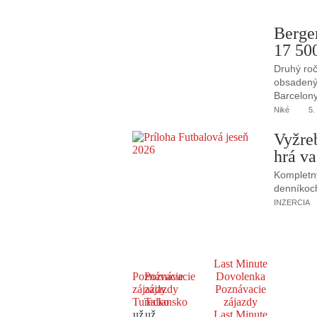
Berge
17 50
Druhý roč
obsadený 
Barcelony
Niké
5.
Vyžre
hrá va
Kompletný
denníkoc
INZERCIA
Last Minute
Poznávacie
Poznávacie
Dovolenka
zájazdy
zájazdy
Poznávacie
Turecko
Taliansko
zájazdy
už
už
Last Minute