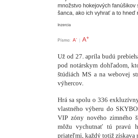
množstvo hokejových fanúšikov s
šanca, ako ich vyhrať a to hneď n
Inzercia
+
A
-
A
Písmo:
|
Už od 27. apríla budú prebieh
pod notárskym dohľadom, kt
štúdiách MS a na webovej s
výhercov.
Hrá sa spolu
o 336 exkluzívn
vlastného výberu do SKYBOX
VIP zóny nového zimného šta
môžu vychutnať tú pravú h
priateľmi, každý totiž získava 