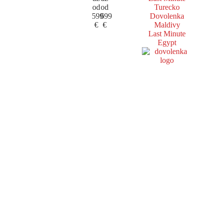
od
od
Turecko
599
699
Dovolenka
€
€
Maldivy
Last Minute
Egypt