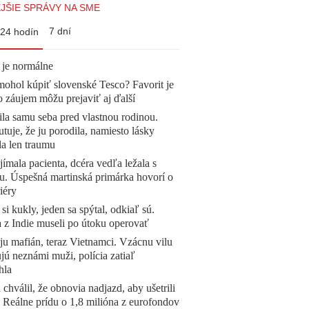
JŠIE SPRÁVY NA SME
7 dní
24 hodín
 je normálne
mohol kúpiť slovenské Tesco? Favorit je
o záujem môžu prejaviť aj ďalší
la samu seba pred vlastnou rodinou.
tuje, že ju porodila, namiesto lásky
la len traumu
ímala pacienta, dcéra vedľa ležala s
u. Úspešná martinská primárka hovorí o
iéry
 si kukly, jeden sa spýtal, odkiaľ sú.
a z Indie museli po útoku operovať
 ju mafián, teraz Vietnamci. Vzácnu vilu
ú neznámi muži, polícia zatiaľ
hla
 chválil, že obnovia nadjazd, aby ušetrili
e. Reálne prídu o 1,8 milióna z eurofondov