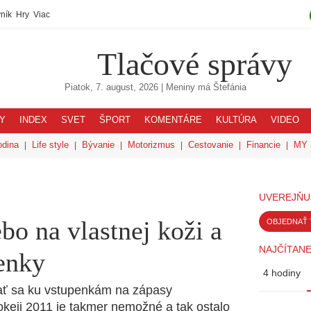
ník
Hry
Viac
Tlačové správy
Piatok, 7. august, 2026
| Meniny má
Štefánia
Y
INDEX
SVET
ŠPORT
KOMENTÁRE
KULTÚRA
VIDEO
odina
Life style
Bývanie
Motorizmus
Cestovanie
Financie
MY 
UVEREJŇU
bo na vlastnej koži a
OBJEDNAŤ 
NAJČÍTANE
enky
4 hodiny
stať sa ku vstupenkám na zápasy
okeji 2011 je takmer nemožné a tak ostalo