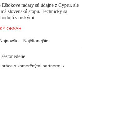
 Eštokove radary sú údajne z Cypru, ale
 má slovenskú stopu. Technicky sa
zhodujú s ruskými
KÝ OBSAH
Najnovšie
Najčítanejšie
 šestonedelie
upráce s komerčnými partnermi ›