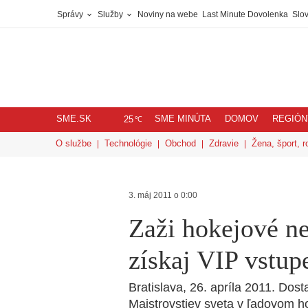
Správy
Služby
Noviny na webe
Last Minute Dovolenka
Slov
SME.SK
SME MINÚTA
DOMOV
REGIÓN
℃
25
O službe
Technológie
Obchod
Zdravie
Žena, šport, r
3. máj 2011 o 0:00
Zaži hokejové ne
získaj VIP vstup
Bratislava, 26. apríla 2011. Do
Majstrovstiev sveta v ľadovom h