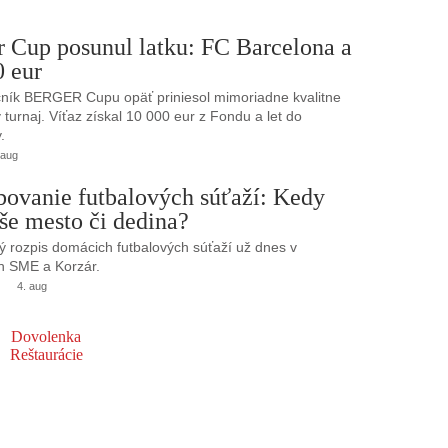
r Cup posunul latku: FC Barcelona a
0 eur
ník BERGER Cupu opäť priniesol mimoriadne kvalitne
turnaj. Víťaz získal 10 000 eur z Fondu a let do
.
 aug
bovanie futbalových súťaží: Kedy
še mesto či dedina?
 rozpis domácich futbalových súťaží už dnes v
h SME a Korzár.
4. aug
Dovolenka
Reštaurácie