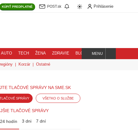
Prihlásenie
POST.sk
KÚPIŤ
PREDPLATNÉ
AUTO
TECH
ŽENA
ZDRAVIE
BLOG
MENU
Hľadaj
regióny
Korzár
Ostatné
JTE TLAČOVÉ SPRÁVY NA SME.SK
TLAČOVÉ SPRÁVY
VŠETKO O SLUŽBE
JŠIE TLAČOVÉ SPRÁVY
3 dni
7 dní
24 hodín