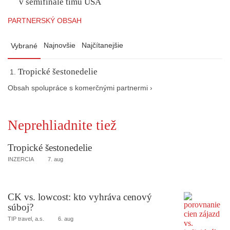
v semifinále tímu USA
PARTNERSKÝ OBSAH
Najnovšie
Najčítanejšie
Vybrané
Tropické šestonedelie
Obsah spolupráce s komerčnými partnermi ›
Neprehliadnite tiež
Tropické šestonedelie
INZERCIA
7. aug
CK vs. lowcost: kto vyhráva cenový
súboj?
TIP travel, a.s.
6. aug