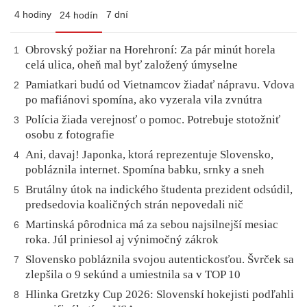
4 hodiny
7 dní
24 hodín
Obrovský požiar na Horehroní: Za pár minút horela
1
celá ulica, oheň mal byť založený úmyselne
Pamiatkari budú od Vietnamcov žiadať nápravu. Vdova
2
po mafiánovi spomína, ako vyzerala vila zvnútra
Polícia žiada verejnosť o pomoc. Potrebuje stotožniť
3
osobu z fotografie
Ani, davaj! Japonka, ktorá reprezentuje Slovensko,
4
pobláznila internet. Spomína babku, srnky a sneh
Brutálny útok na indického študenta prezident odsúdil,
5
predsedovia koaličných strán nepovedali nič
Martinská pôrodnica má za sebou najsilnejší mesiac
6
roka. Júl priniesol aj výnimočný zákrok
Slovensko pobláznila svojou autentickosťou. Švrček sa
7
zlepšila o 9 sekúnd a umiestnila sa v TOP 10
Hlinka Gretzky Cup 2026: Slovenskí hokejisti podľahli
8