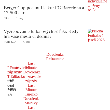
Berger Cup posunul latku: FC Barcelona a
17 500 eur
Niké
5. aug
Vyžrebovanie futbalových súťaží: Kedy
hrá vaše mesto či dedina?
INZERCIA
4. aug
Dovolenka
Reštaurácie
Last
Poznávacie
Poznávacie
Minute
zájazdy
zájazdy
Dovolenka
Turecko
Taliansko
Poznávacie
už
už
zájazdy
od
od
Last
599
699
Minute
€
€
Turecko
Dovolenka
Maldivy
Last