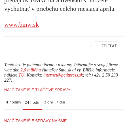
predajcov BMW na Slovensku si môžete
vychutnať v priebehu celého mesiaca apríla.
www.bmw.sk
ZDIEĽAŤ
Tento text je platenou formou reklamy. Informujte o svojej firme
viac ako
2,6 milióna
čitateľov Sme.sk aj vy. Bližšie informácie
nájdete
TU
. Kontakt:
internet@petitpress.sk
; tel:+421 2 59 233
227.
NAJČÍTANEJŠIE TLAČOVÉ SPRÁVY
4 hodiny
3 dni
7 dní
24 hodín
NAJČÍTANEJŠIE SPRÁVY NA SME