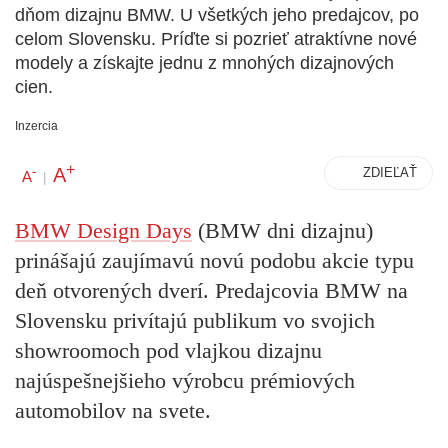
dňom dizajnu BMW. U všetkých jeho predajcov, po
celom Slovensku. Príďte si pozrieť atraktívne nové
modely a získajte jednu z mnohých dizajnových
cien.
Inzercia
+
A
-
ZDIEĽAŤ
A
|
BMW Design Days
(BMW dni dizajnu)
prinášajú zaujímavú novú podobu akcie typu
deň otvorených dverí. Predajcovia BMW na
Slovensku privítajú publikum vo svojich
showroomoch pod vlajkou dizajnu
najúspešnejšieho výrobcu prémiových
automobilov na svete.