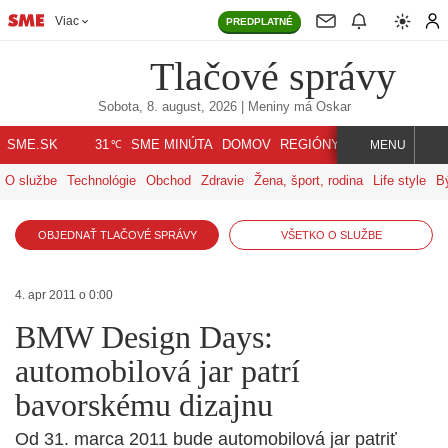
Viac
PREDPLATNÉ
Tlačové správy
Sobota, 8. august, 2026
| Meniny má
Oskar
℃
SME.SK
SME MINÚTA
DOMOV
REGIÓNY
INDEX
SVET
31
MENU
O službe
Technológie
Obchod
Zdravie
Žena, šport, rodina
Life style
B
OBJEDNAŤ TLAČOVÉ SPRÁVY
VŠETKO O SLUŽBE
4. apr 2011 o 0:00
BMW Design Days:
automobilová jar patrí
bavorskému dizajnu
Od 31. marca 2011 bude automobilová jar patriť