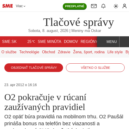
Viac
PREDPLATNÉ
Tlačové správy
Sobota, 8. august, 2026
| Meniny má
Oskar
℃
SME.SK
SME MINÚTA
DOMOV
REGIÓNY
INDEX
SVET
25
MENU
O službe
Technológie
Obchod
Zdravie
Žena, šport, rodina
Life style
B
OBJEDNAŤ TLAČOVÉ SPRÁVY
VŠETKO O SLUŽBE
23. apr 2012 o 16:16
O2 pokračuje v rúcaní
zaužívaných pravidiel
O2 opäť búra pravidlá na mobilnom trhu. O2 Paušál
prináša bonus na telefón bez viazanosti a