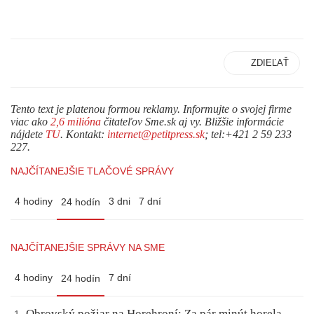
ZDIEĽAŤ
Tento text je platenou formou reklamy. Informujte o svojej firme
viac ako
2,6 milióna
čitateľov Sme.sk aj vy. Bližšie informácie
nájdete
TU
. Kontakt:
internet@petitpress.sk
; tel:+421 2 59 233
227.
NAJČÍTANEJŠIE TLAČOVÉ SPRÁVY
4 hodiny
3 dni
7 dní
24 hodín
NAJČÍTANEJŠIE SPRÁVY NA SME
4 hodiny
7 dní
24 hodín
Obrovský požiar na Horehroní: Za pár minút horela