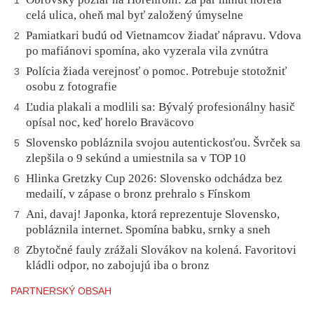
1
celá ulica, oheň mal byť založený úmyselne
Pamiatkari budú od Vietnamcov žiadať nápravu. Vdova
2
po mafiánovi spomína, ako vyzerala vila zvnútra
Polícia žiada verejnosť o pomoc. Potrebuje stotožniť
3
osobu z fotografie
Ľudia plakali a modlili sa: Bývalý profesionálny hasič
4
opísal noc, keď horelo Braväcovo
Slovensko pobláznila svojou autentickosťou. Švrček sa
5
zlepšila o 9 sekúnd a umiestnila sa v TOP 10
Hlinka Gretzky Cup 2026: Slovensko odchádza bez
6
medailí, v zápase o bronz prehralo s Fínskom
Ani, davaj! Japonka, ktorá reprezentuje Slovensko,
7
pobláznila internet. Spomína babku, srnky a sneh
Zbytočné fauly zrážali Slovákov na kolená. Favoritovi
8
kládli odpor, no zabojujú iba o bronz
PARTNERSKÝ OBSAH