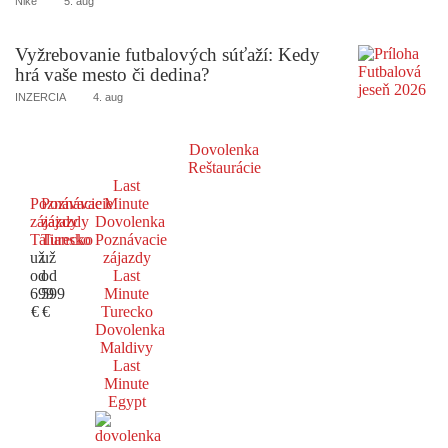
Niké
5. aug
Vyžrebovanie futbalových súťaží: Kedy
hrá vaše mesto či dedina?
INZERCIA
4. aug
Dovolenka
Reštaurácie
Last
Poznávacie
Poznávacie
Minute
zájazdy
zájazdy
Dovolenka
Taliansko
Turecko
Poznávacie
už
už
zájazdy
od
od
Last
699
599
Minute
€
€
Turecko
Dovolenka
Maldivy
Last
Minute
Egypt