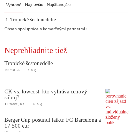
Najnovšie
Najčítanejšie
Vybrané
Tropické šestonedelie
Obsah spolupráce s komerčnými partnermi ›
Neprehliadnite tiež
Tropické šestonedelie
INZERCIA
7. aug
CK vs. lowcost: kto vyhráva cenový
súboj?
TIP travel, a.s.
6. aug
Berger Cup posunul latku: FC Barcelona a
17 500 eur