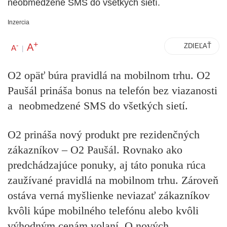
neobmedzené SMS do všetkých sietí.
Inzercia
+
A
-
ZDIEĽAŤ
A
|
O2 opäť búra pravidlá na mobilnom trhu. O2
Paušál prináša bonus na telefón bez viazanosti
a neobmedzené SMS do všetkých sietí.
O2 prináša nový produkt pre rezidenčných
zákazníkov – O2 Paušál. Rovnako ako
predchádzajúce ponuky, aj táto ponuka rúca
zaužívané pravidlá na mobilnom trhu. Zároveň
ostáva verná myšlienke neviazať zákazníkov
kvôli kúpe mobilného telefónu alebo kvôli
výhodným cenám volaní. O nových