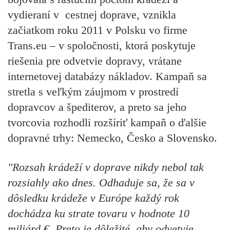
vydieraní v cestnej doprave, vznikla
začiatkom roku 2011 v Polsku vo firme
Trans.eu – v spoločnosti, ktorá poskytuje
riešenia pre odvetvie dopravy, vrátane
internetovej databázy nákladov. Kampaň sa
stretla s veľkým záujmom v prostredí
dopravcov a špediterov, a preto sa jeho
tvorcovia rozhodli rozšíriť kampaň o ďalšie
dopravné trhy: Nemecko, Česko a Slovensko.
"Rozsah krádeží v doprave nikdy nebol tak
rozsiahly ako dnes. Odhaduje sa, že sa v
dôsledku krádeže v Európe každý rok
dochádza ku strate tovaru v hodnote 10
miliárd
€
. Preto je dôležité, aby odvetvie