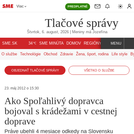
Viac
PREDPLATNÉ
Tlačové správy
Štvrtok, 6. august, 2026
| Meniny má
Jozefína
℃
SME.SK
SME MINÚTA
DOMOV
REGIÓNY
INDEX
SVET
34
MENU
O službe
Technológie
Obchod
Zdravie
Žena, šport, rodina
Life style
B
OBJEDNAŤ TLAČOVÉ SPRÁVY
VŠETKO O SLUŽBE
23. máj 2012 o 15:30
Ako Spoľahlivý dopravca
bojoval s krádežami v cestnej
doprave
Práve ubehli 4 mesiace odkedy na Slovensku