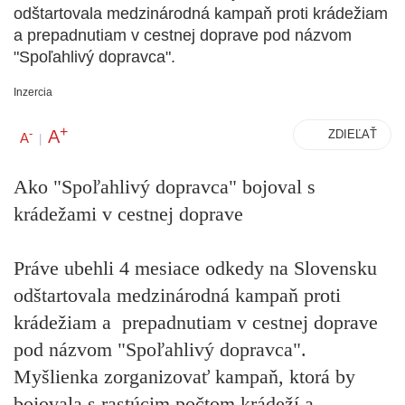
odštartovala medzinárodná kampaň proti krádežiam
a prepadnutiam v cestnej doprave pod názvom
"Spoľahlivý dopravca".
Inzercia
+
A
-
ZDIEĽAŤ
A
|
Ako "Spoľahlivý dopravca" bojoval s
krádežami v cestnej doprave
Práve ubehli 4 mesiace odkedy na Slovensku
odštartovala medzinárodná kampaň proti
krádežiam a prepadnutiam v cestnej doprave
pod názvom "Spoľahlivý dopravca".
Myšlienka zorganizovať kampaň, ktorá by
bojovala s rastúcim počtom krádeží a