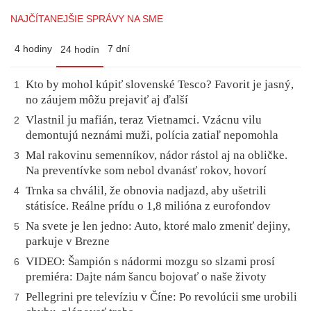
NAJČÍTANEJŠIE SPRÁVY NA SME
4 hodiny
7 dní
24 hodín
Kto by mohol kúpiť slovenské Tesco? Favorit je jasný,
1
no záujem môžu prejaviť aj ďalší
Vlastnil ju mafián, teraz Vietnamci. Vzácnu vilu
2
demontujú neznámi muži, polícia zatiaľ nepomohla
Mal rakovinu semenníkov, nádor rástol aj na obličke.
3
Na preventívke som nebol dvanásť rokov, hovorí
Trnka sa chválil, že obnovia nadjazd, aby ušetrili
4
státisíce. Reálne prídu o 1,8 milióna z eurofondov
Na svete je len jedno: Auto, ktoré malo zmeniť dejiny,
5
parkuje v Brezne
VIDEO: Šampión s nádormi mozgu so slzami prosí
6
premiéra: Dajte nám šancu bojovať o naše životy
Pellegrini pre televíziu v Číne: Po revolúcii sme urobili
7