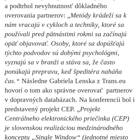
a podtrhol nevyhnutnosť dôkladného
overovania partnerov: „
Metódy krádeží sa k
nám vracajú v cykloch a techniky, ktoré sa
používali pred pätnástimi rokmi sa začínajú
opäť objavovať. Osoby, ktoré sa dopúšťajú
týchto podvodov sú dobými psychológmi,
vyznajú sa v branži a stáva sa, že často
ponúkajú prepravu, keď špeditéra naháňa
čas.“
Následne Gabriela Lenska z Trans.eu
hovorí o tom ako správne overovať partnerov
v dopravných databázach. Na konferencii bol i
predstavený projekt CEP. „
Projekt
Centrálneho elektronického priečinka (CEP)
je slovenskou realizáciou medzinárodného
konceptu „Single Window“ (jednotné miesto