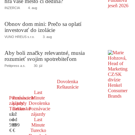
hrá vaše mesto či dedina?
INZERCIA
4. aug
Obnov dom mini: Prečo sa oplatí
investovať do izolácie
VUNO HREUS s.r.o.
3. aug
Aby boli značky relevantné, musia
rozumieť svojim spotrebiteľom
Petitpress a.s.
30. júl
Dovolenka
Reštaurácie
Last
Poznávacie
Poznávacie
Minute
zájazdy
zájazdy
Dovolenka
Turecko
Taliansko
Poznávacie
už
už
zájazdy
od
od
Last
599
699
Minute
€
€
Turecko