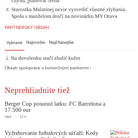
chybu, plánovať treba
Starostka Malatinej nevie vysvetliť vlastné zlyhania.
8
Spolu s manželom útočí na novinárku MY Orava
PARTNERSKÝ OBSAH
Najnovšie
Najčítanejšie
Vybrané
Na dovolenku stačí zbaliť kufor
Obsah spolupráce s komerčnými partnermi ›
Neprehliadnite tiež
Berger Cup posunul latku: FC Barcelona a
17 500 eur
Niké
22 h
Vyžrebovanie futbalových súťaží: Kedy