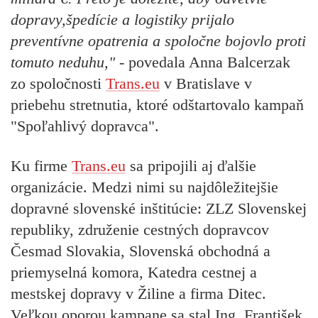
dopravy,špedície a logistiky prijalo
preventívne opatrenia a spoločne bojovlo proti
tomuto neduhu,"
- povedala Anna Balcerzak
zo spoločnosti
Trans.eu
v Bratislave v
priebehu stretnutia, ktoré odštartovalo kampaň
"Spoľahlivý dopravca".
Ku firme
Trans.eu
sa pripojili aj ďalšie
organizácie. Medzi nimi su najdôležitejšie
dopravné slovenské inštitúcie: ZLZ Slovenskej
republiky, združenie cestných dopravcov
Česmad Slovakia, Slovenská obchodná a
priemyselná komora, Katedra cestnej a
mestskej dopravy v Žiline a firma Ditec.
Veľkou oporou kampane sa stal Ing. František