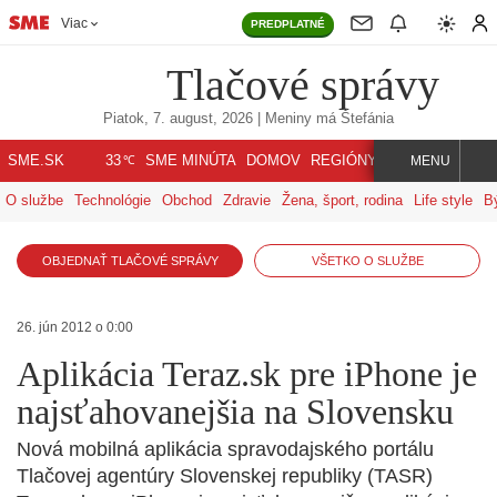
Viac
PREDPLATNÉ
Tlačové správy
Piatok, 7. august, 2026
| Meniny má
Štefánia
℃
SME.SK
SME MINÚTA
DOMOV
REGIÓNY
INDEX
SVET
33
MENU
O službe
Technológie
Obchod
Zdravie
Žena, šport, rodina
Life style
B
OBJEDNAŤ TLAČOVÉ SPRÁVY
VŠETKO O SLUŽBE
26. jún 2012 o 0:00
Aplikácia Teraz.sk pre iPhone je
najsťahovanejšia na Slovensku
Nová mobilná aplikácia spravodajského portálu
Tlačovej agentúry Slovenskej republiky (TASR)