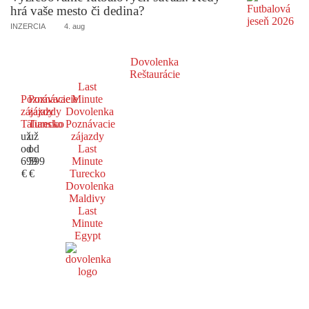
hrá vaše mesto či dedina?
INZERCIA
4. aug
Dovolenka
Reštaurácie
Last
Poznávacie
Poznávacie
Minute
zájazdy
zájazdy
Dovolenka
Taliansko
Turecko
Poznávacie
už
už
zájazdy
od
od
Last
699
599
Minute
€
€
Turecko
Dovolenka
Maldivy
Last
Minute
Egypt