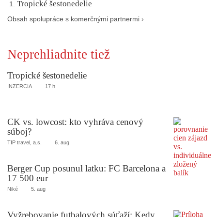
Tropické šestonedelie
Obsah spolupráce s komerčnými partnermi ›
Neprehliadnite tiež
Tropické šestonedelie
INZERCIA
17 h
CK vs. lowcost: kto vyhráva cenový
súboj?
TIP travel, a.s.
6. aug
Berger Cup posunul latku: FC Barcelona a
17 500 eur
Niké
5. aug
Vyžrebovanie futbalových súťaží: Kedy