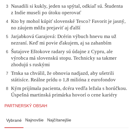
Nasadili si kukly, jeden sa spýtal, odkiaľ sú. Študenta
3
z Indie museli po útoku operovať
Kto by mohol kúpiť slovenské Tesco? Favorit je jasný,
4
no záujem môžu prejaviť aj ďalší
Jarjabková Garajová: Dcérin výbuch hnevu ma už
5
nezraní. Keď mi povie ďakujem, aj sa zahanbím
Šutajove Eštokove radary sú údajne z Cypru, ale
6
výrobca má slovenskú stopu. Technicky sa takmer
zhodujú s ruskými
Trnka sa chválil, že obnovia nadjazd, aby ušetrili
7
státisíce. Reálne prídu o 1,8 milióna z eurofondov
Kým prijímala pacienta, dcéra vedľa ležala s horúčkou.
8
Úspešná martinská primárka hovorí o cene kariéry
PARTNERSKÝ OBSAH
Najnovšie
Najčítanejšie
Vybrané