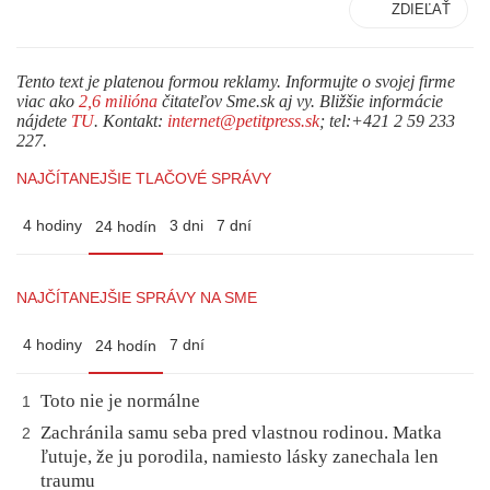
ZDIEĽAŤ
Tento text je platenou formou reklamy. Informujte o svojej firme
viac ako
2,6 milióna
čitateľov Sme.sk aj vy. Bližšie informácie
nájdete
TU
. Kontakt:
internet@petitpress.sk
; tel:+421 2 59 233
227.
NAJČÍTANEJŠIE TLAČOVÉ SPRÁVY
4 hodiny
3 dni
7 dní
24 hodín
NAJČÍTANEJŠIE SPRÁVY NA SME
4 hodiny
7 dní
24 hodín
Toto nie je normálne
1
Zachránila samu seba pred vlastnou rodinou. Matka
2
ľutuje, že ju porodila, namiesto lásky zanechala len
traumu