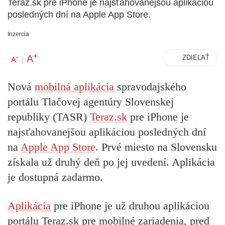
Teraz.sk pre iPhone je najsťahovanejšou aplikáciou
posledných dní na Apple App Store.
Inzercia
+
A
-
ZDIEĽAŤ
A
|
Nová
mobilná aplikácia
spravodajského
portálu Tlačovej agentúry Slovenskej
republiky (TASR)
Teraz.sk
pre iPhone je
najsťahovanejšou aplikáciou posledných dní
na
Apple App Store
. Prvé miesto na Slovensku
získala už druhý deň po jej uvedení. Aplikácia
je dostupná zadarmo.
Aplikácia
pre iPhone je už druhou aplikáciou
portálu Teraz.sk pre mobilné zariadenia, pred