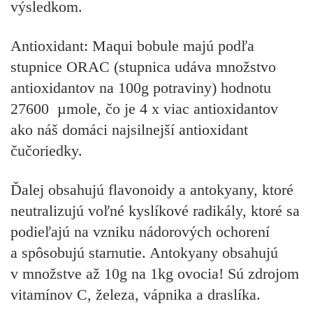
výsledkom.
Antioxidant: Maqui bobule majú podľa
stupnice ORAC (stupnica udáva množstvo
antioxidantov na 100g potraviny) hodnotu
27600 µmole, čo je 4 x viac antioxidantov
ako náš domáci najsilnejší antioxidant
čučoriedky.
Ďalej obsahujú flavonoidy a antokyany, ktoré
neutralizujú voľné kyslíkové radikály, ktoré sa
podieľajú na vzniku nádorových ochorení
a spôsobujú starnutie. Antokyany obsahujú
v množstve až 10g na 1kg ovocia! Sú zdrojom
vitamínov C, železa, vápnika a draslíka.