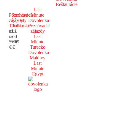
Reštaurácie
Last
Poznávacie
Poznávacie
Minute
zájazdy
zájazdy
Dovolenka
Turecko
Taliansko
Poznávacie
už
už
zájazdy
od
od
Last
599
699
Minute
€
€
Turecko
Dovolenka
Maldivy
Last
Minute
Egypt