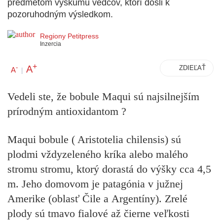
predmetom výskumu vedcov, ktorí došli k
pozoruhodným výsledkom.
Regiony Petitpress
Inzercia
+
A
-
ZDIEĽAŤ
A
|
Vedeli ste, že bobule Maqui sú najsilnejším
prírodným antioxidantom ?
Maqui bobule ( Aristotelia chilensis) sú
plodmi vždyzeleného kríka alebo malého
stromu stromu, ktorý dorastá do výšky cca 4,5
m. Jeho domovom je patagónia v južnej
Amerike (oblasť Čile a Argentíny). Zrelé
plody sú tmavo fialové až čierne veľkosti