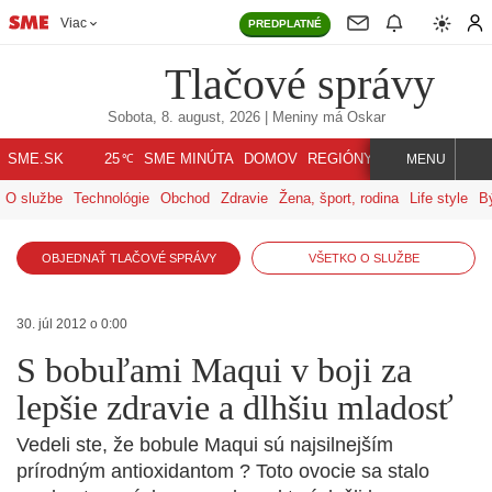
Viac
PREDPLATNÉ
Tlačové správy
Sobota, 8. august, 2026
| Meniny má
Oskar
℃
SME.SK
SME MINÚTA
DOMOV
REGIÓNY
INDEX
SVET
25
MENU
O službe
Technológie
Obchod
Zdravie
Žena, šport, rodina
Life style
B
OBJEDNAŤ TLAČOVÉ SPRÁVY
VŠETKO O SLUŽBE
30. júl 2012 o 0:00
S bobuľami Maqui v boji za
lepšie zdravie a dlhšiu mladosť
Vedeli ste, že bobule Maqui sú najsilnejším
prírodným antioxidantom ? Toto ovocie sa stalo