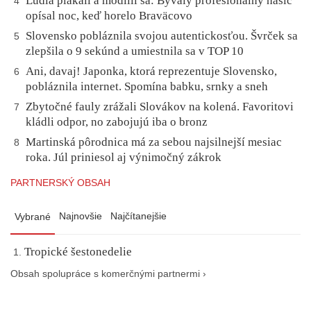
Ľudia plakali a modlili sa: Bývalý profesionálny hasič
4
opísal noc, keď horelo Braväcovo
Slovensko pobláznila svojou autentickosťou. Švrček sa
5
zlepšila o 9 sekúnd a umiestnila sa v TOP 10
Ani, davaj! Japonka, ktorá reprezentuje Slovensko,
6
pobláznila internet. Spomína babku, srnky a sneh
Zbytočné fauly zrážali Slovákov na kolená. Favoritovi
7
kládli odpor, no zabojujú iba o bronz
Martinská pôrodnica má za sebou najsilnejší mesiac
8
roka. Júl priniesol aj výnimočný zákrok
PARTNERSKÝ OBSAH
Najnovšie
Najčítanejšie
Vybrané
Tropické šestonedelie
Obsah spolupráce s komerčnými partnermi ›