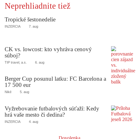
Neprehliadnite tiež
Tropické šestonedelie
INZERCIA
7. aug
CK vs. lowcost: kto vyhráva cenový
súboj?
TIP travel, a.s.
6. aug
Berger Cup posunul latku: FC Barcelona a
17 500 eur
Niké
5. aug
Vyžrebovanie futbalových súťaží: Kedy
hrá vaše mesto či dedina?
INZERCIA
4. aug
Dovolenka