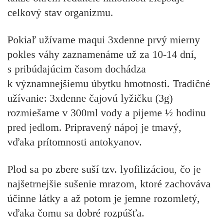
celkový stav organizmu.
Pokiaľ užívame maqui 3xdenne prvý mierny
pokles váhy zaznamenáme už za 10-14 dní,
s pribúdajúcim časom dochádza
k významnejšiemu úbytku hmotnosti. Tradičné
užívanie: 3xdenne čajovú lyžičku (3g)
rozmiešame v 300ml vody a pijeme ½ hodinu
pred jedlom. Pripravený nápoj je tmavý,
vďaka prítomnosti antokyanov.
Plod sa po zbere suší tzv. lyofilizáciou, čo je
najšetrnejšie sušenie mrazom, ktoré zachováva
účinne látky a až potom je jemne rozomletý,
vďaka čomu sa dobré rozpúšťa.