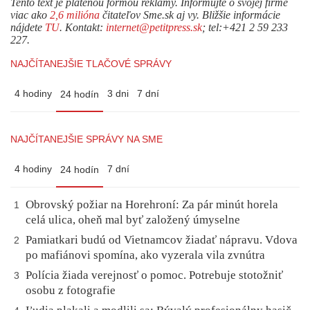
Tento text je platenou formou reklamy. Informujte o svojej firme
viac ako
2,6 milióna
čitateľov Sme.sk aj vy. Bližšie informácie
nájdete
TU
. Kontakt:
internet@petitpress.sk
; tel:+421 2 59 233
227.
NAJČÍTANEJŠIE TLAČOVÉ SPRÁVY
4 hodiny
3 dni
7 dní
24 hodín
NAJČÍTANEJŠIE SPRÁVY NA SME
4 hodiny
7 dní
24 hodín
Obrovský požiar na Horehroní: Za pár minút horela
1
celá ulica, oheň mal byť založený úmyselne
Pamiatkari budú od Vietnamcov žiadať nápravu. Vdova
2
po mafiánovi spomína, ako vyzerala vila zvnútra
Polícia žiada verejnosť o pomoc. Potrebuje stotožniť
3
osobu z fotografie