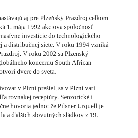
astávajú aj pre Plzeňský Prazdroj celkom
iká 1. mája 1992 akciová spoločnosť
masívne investície do technologického
 a distribučnej siete. V roku 1994 vzniká
razdroj. V roku 2002 sa Plzenský
u globálneho koncernu South African
otvorí dvere do sveta.
ovar v Plzni prešiel, sa v Plzni varí
dľa rovnakej receptúry. Senzorické i
ne hovoria jedno: že Pilsner Urquell je
olla a ďalších slovutných sládkov z 19.