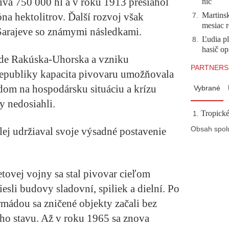
iva 750 000 hl a v roku 1913 presiahol
nič
na hektolitrov. Ďalší rozvoj však
Martinsk
7
.
mesiac r
 Sarajeve so známymi následkami.
Ľudia pl
8
.
hasič op
ade Rakúska-Uhorska a vzniku
PARTNERS
republiky kapacita pivovaru umožňovala
dom na hospodársku situáciu a krízu
Vybrané
dy nedosiahli.
Tropické
alej udržiaval svoje výsadné postavenie
Obsah spol
tovej vojny sa stal pivovar cieľom
esli budovy sladovní, spiliek a dielní. Po
mádou sa zničené objekty začali bez
o stavu. Až v roku 1965 sa znova