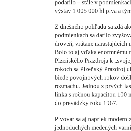
podarilo – stále v podmienkach
výstav 1 005 000 hl piva a tý
Z dnešného pohľadu sa zdá ako
podmienkach sa darilo zvyšov
úroveň, vrátane narastajúcich
Bolo to aj vďaka enormnému na
Plzeňského Prazdroja k „svojej
rokoch sa Plzeňský Prazdroj u
biede povojnových rokov došl
rozmachu. Jednou z prvých las
linka s ročnou kapacitou 100 m
do prevádzky roku 1967.
Pivovar sa aj napriek moderni
jednoduchých medených varní 