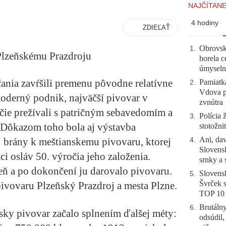
NAJČÍTANE
4 hodiny
ZDIEĽAŤ
Obrovsk
1
.
Plzeňskému Prazdroju
horela c
úmyseln
čania zavŕšili premenu pôvodne relatívne
Pamiatk
2
.
Vdova p
oderný podnik, najväčší pivovar v
zvnútra
ie prežívali s patričným sebavedomím a
Polícia 
3
.
 Dôkazom toho bola aj výstavba
stotožni
Ani, dav
brány k meštianskemu pivovaru, ktorej
4
.
Slovensk
i osláv 50. výročia jeho založenia.
srnky a 
eň a po dokončení ju darovalo pivovaru.
Slovensk
5
.
Švrček s
vovaru Plzeňský Prazdroj a mesta Plzne.
TOP 10
Brutálny
6
.
ky pivovar začalo splnením ďalšej méty:
odsúdil,