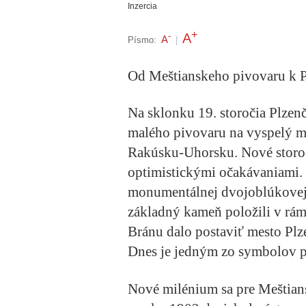
Inzercia
+
A
-
A
Písmo:
|
Od Meštianskeho pivovaru k 
Na sklonku 19. storočia Plzen
malého pivovaru na vyspelý m
Rakúsku-Uhorsku. Nové storoč
optimistickými očakávaniami.
monumentálnej dvojoblúkovej 
základný kameň položili v rámc
Bránu dalo postaviť mesto Plz
Dnes je jedným zo symbolov pi
Nové milénium sa pre Meštians