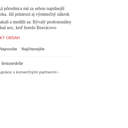
á pôrodnica má za sebou najsilnejší
oka. Júl priniesol aj výnimočný zákrok
akali a modlili sa: Bývalý profesionálny
ísal noc, keď horelo Braväcovo
KÝ OBSAH
Najnovšie
Najčítanejšie
 šestonedelie
upráce s komerčnými partnermi ›