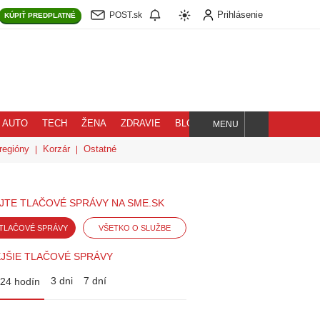
Prihlásenie
POST.sk
KÚPIŤ
PREDPLATNÉ
AUTO
TECH
ŽENA
ZDRAVIE
BLOG
MENU
Hľadaj
regióny
Korzár
Ostatné
JTE TLAČOVÉ SPRÁVY NA SME.SK
TLAČOVÉ SPRÁVY
VŠETKO O SLUŽBE
JŠIE TLAČOVÉ SPRÁVY
3 dni
7 dní
24 hodín