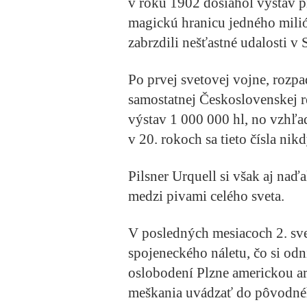
v roku 1902 dosiahol výstav p
magickú hranicu jedného milió
zabrzdili nešťastné udalosti v
Po prvej svetovej vojne, rozp
samostatnej Československej 
výstav 1 000 000 hl, no vzhľa
v 20. rokoch sa tieto čísla nik
Pilsner Urquell si však aj naď
medzi pivami celého sveta.
V posledných mesiacoch 2. sve
spojeneckého náletu, čo si odni
oslobodení Plzne americkou ar
meškania uvádzať do pôvodnéh