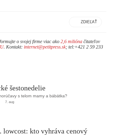
ZDIEĽAŤ
formujte o svojej firme viac ako
2,6 milióna
čitateľov
TU
. Kontakt:
internet@petitpress.sk
; tel:+421 2 59 233
ké šestonedelie
 horúčavy s telom mamy a bábätka?
7. aug
. lowcost: kto vyhráva cenový