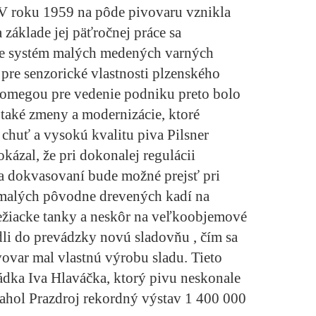
 V roku 1959 na pôde pivovaru vznikla
základe jej päťročnej práce sa
ve systém malých medených varných
re senzorické vlastnosti plzenského
 omegou pre vedenie podniku preto bolo
 také zmeny a modernizácie, ktoré
 chuť a vysokú kvalitu piva Pilsner
kázal, že pri dokonalej regulácii
 a dokvasovaní bude možné prejsť pri
 malých pôvodne drevených kadí na
ežiacke tanky a neskôr na veľkoobjemové
li do prevádzky novú sladovňu , čím sa
vovar mal vlastnú výrobu sladu. Tieto
ádka Iva Hlaváčka, ktorý pivu neskonale
iahol Prazdroj rekordný výstav 1 400 000