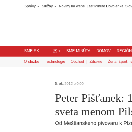
Správy
Služby
Noviny na webe
Last Minute Dovolenka
Slov
SME.SK
SME MINÚTA
DOMOV
REGIÓN
℃
25
O službe
Technológie
Obchod
Zdravie
Žena, šport, r
5. okt 2012 o 0:00
Peter Pišťanek: 
sveta menom Pil
Od Meštianskeho pivovaru k Pl