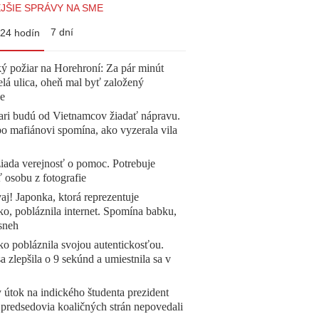
JŠIE SPRÁVY NA SME
7 dní
24 hodín
ý požiar na Horehroní: Za pár minút
elá ulica, oheň mal byť založený
e
ari budú od Vietnamcov žiadať nápravu.
o mafiánovi spomína, ako vyzerala vila
žiada verejnosť o pomoc. Potrebuje
ť osobu z fotografie
aj! Japonka, ktorá reprezentuje
o, pobláznila internet. Spomína babku,
sneh
o pobláznila svojou autentickosťou.
a zlepšila o 9 sekúnd a umiestnila sa v
 útok na indického študenta prezident
 predsedovia koaličných strán nepovedali