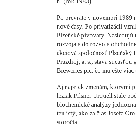
hl (rok 1983).
Po prevrate v novembri 1989 n
nové časy. Po privatizácii vzn
Plzeňské pivovary. Nasledujú 
rozvoja a do rozvoja obchodnej
akciová spoločnosť Plzeňský P
Prazdroj, a. s., stáva súčasťo
Breweries plc. čo mu ešte viac 
Aj napriek zmenám, ktorými piv
ležiak Pilsner Urquell stále po
biochemické analýzy jednoznač
ten istý, ako za čias Josefa Gr
storočia.