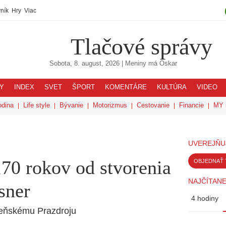
ník
Hry
Viac
Tlačové správy
Sobota, 8. august, 2026
| Meniny má
Oskar
Y
INDEX
SVET
ŠPORT
KOMENTÁRE
KULTÚRA
VIDEO
odina
Life style
Bývanie
Motorizmus
Cestovanie
Financie
MY 
UVEREJŇU
170 rokov od stvorenia
OBJEDNAŤ 
NAJČÍTANE
sner
4 hodiny
zeňskému Prazdroju