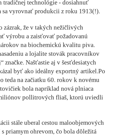
 tradičnej technológie - dosiahnuť
m sa vyrovnať produkcii z roku 1913(!).
 zázrak, že v takých nežičlivých
ať výrobu a zaisťovať požadovanú
 nárokov na biochemickú kvalitu piva.
sadeniu a lojalite stovák pracovníkov
“ značke. Našťastie aj v šesťdesiatych
kázal byť ako ideálny exportný artikel.Po
o teda na začiatku 60. rokov k novému
tovičiek bola napríklad nová plniaca
iliónov pollitrových fliaš, ktorú uviedli
zácii stále uberal cestou maloobjemových
s priamym ohrevom, čo bola dôležitá