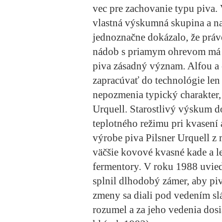
vec pre zachovanie typu piva.
vlastná výskumná skupina a na 
jednoznačne dokázalo, že prá
nádob s priamym ohrevom má p
piva zásadný význam. Alfou a
zapracúvať do technológie len
nepozmenia typický charakter,
Urquell. Starostlivý výskum do
teplotného režimu pri kvasení
výrobe piva Pilsner Urquell z
väčšie kovové kvasné kade a l
fermentory. V roku 1988 uvied
splnil dlhodobý zámer, aby pi
zmeny sa diali pod vedením sl
rozumel a za jeho vedenia dos