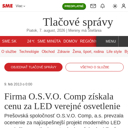
Viac
PREDPLATNÉ
Tlačové správy
Piatok, 7. august, 2026
| Meniny má
Štefánia
℃
SME.SK
SME MINÚTA
DOMOV
REGIÓNY
INDEX
SVET
24
MENU
O službe
Technológie
Obchod
Zdravie
Žena, šport, rodina
Life style
B
OBJEDNAŤ TLAČOVÉ SPRÁVY
VŠETKO O SLUŽBE
9. feb 2013 o 0:00
Firma O.S.V.O. Comp získala
cenu za LED verejné osvetlenie
Prešovská spoločnosť O.S.V.O. Comp, a.s. prevzala
ocenenie za najúspešnejší projekt moderného LED