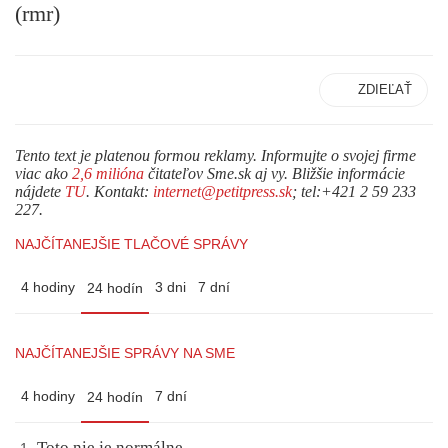
(rmr)
ZDIEĽAŤ
Tento text je platenou formou reklamy. Informujte o svojej firme
viac ako
2,6 milióna
čitateľov Sme.sk aj vy. Bližšie informácie
nájdete
TU
. Kontakt:
internet@petitpress.sk
; tel:+421 2 59 233
227.
NAJČÍTANEJŠIE TLAČOVÉ SPRÁVY
4 hodiny
3 dni
7 dní
24 hodín
NAJČÍTANEJŠIE SPRÁVY NA SME
4 hodiny
7 dní
24 hodín
Toto nie je normálne