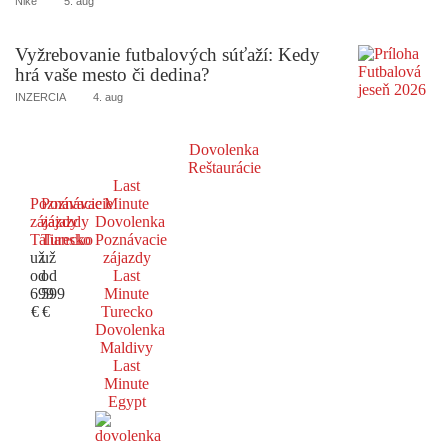
Niké
5. aug
Vyžrebovanie futbalových súťaží: Kedy
hrá vaše mesto či dedina?
INZERCIA
4. aug
Dovolenka
Reštaurácie
Last
Poznávacie
Poznávacie
Minute
zájazdy
zájazdy
Dovolenka
Taliansko
Turecko
Poznávacie
už
už
zájazdy
od
od
Last
699
599
Minute
€
€
Turecko
Dovolenka
Maldivy
Last
Minute
Egypt