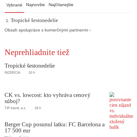
Najnovšie
Najčítanejšie
Vybrané
Tropické šestonedelie
Obsah spolupráce s komerčnými partnermi ›
Neprehliadnite tiež
Tropické šestonedelie
INZERCIA
10 h
CK vs. lowcost: kto vyhráva cenový
súboj?
TIP travel, a.s.
18 h
Berger Cup posunul latku: FC Barcelona a
17 500 eur