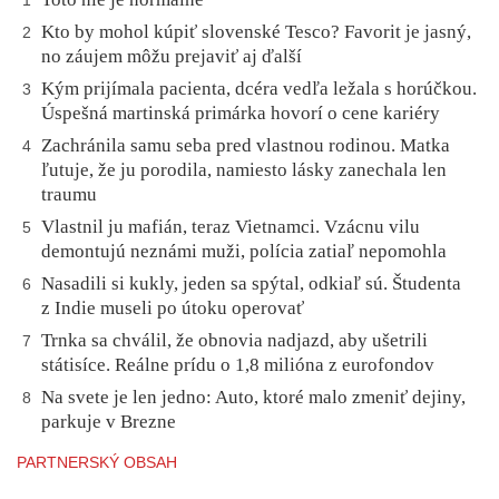
1
Kto by mohol kúpiť slovenské Tesco? Favorit je jasný,
2
no záujem môžu prejaviť aj ďalší
Kým prijímala pacienta, dcéra vedľa ležala s horúčkou.
3
Úspešná martinská primárka hovorí o cene kariéry
Zachránila samu seba pred vlastnou rodinou. Matka
4
ľutuje, že ju porodila, namiesto lásky zanechala len
traumu
Vlastnil ju mafián, teraz Vietnamci. Vzácnu vilu
5
demontujú neznámi muži, polícia zatiaľ nepomohla
Nasadili si kukly, jeden sa spýtal, odkiaľ sú. Študenta
6
z Indie museli po útoku operovať
Trnka sa chválil, že obnovia nadjazd, aby ušetrili
7
státisíce. Reálne prídu o 1,8 milióna z eurofondov
Na svete je len jedno: Auto, ktoré malo zmeniť dejiny,
8
parkuje v Brezne
PARTNERSKÝ OBSAH