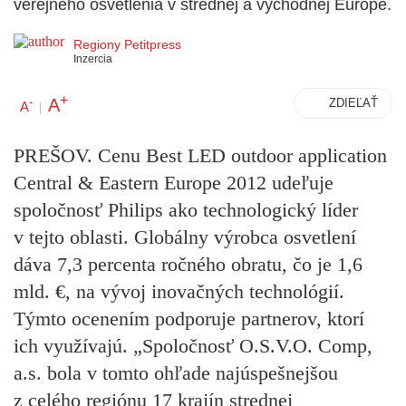
verejného osvetlenia v strednej a východnej Európe.
Regiony Petitpress
Inzercia
+
A
-
ZDIEĽAŤ
A
|
PREŠOV. Cenu Best LED outdoor application
Central & Eastern Europe 2012 udeľuje
spoločnosť Philips ako technologický líder
v tejto oblasti. Globálny výrobca osvetlení
dáva 7,3 percenta ročného obratu, čo je 1,6
mld. €, na vývoj inovačných technológií.
Týmto ocenením podporuje partnerov, ktorí
ich využívajú. „Spoločnosť O.S.V.O. Comp,
a.s. bola v tomto ohľade najúspešnejšou
z celého regiónu 17 krajín strednej