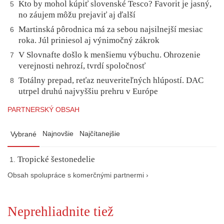
Kto by mohol kúpiť slovenské Tesco? Favorit je jasný,
5
no záujem môžu prejaviť aj ďalší
Martinská pôrodnica má za sebou najsilnejší mesiac
6
roka. Júl priniesol aj výnimočný zákrok
V Slovnafte došlo k menšiemu výbuchu. Ohrozenie
7
verejnosti nehrozí, tvrdí spoločnosť
Totálny prepad, reťaz neuveriteľných hlúpostí. DAC
8
utrpel druhú najvyššiu prehru v Európe
PARTNERSKÝ OBSAH
Najnovšie
Najčítanejšie
Vybrané
Tropické šestonedelie
Obsah spolupráce s komerčnými partnermi ›
Neprehliadnite tiež