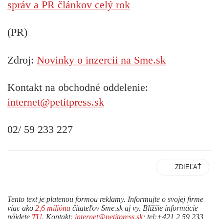
správ a PR článkov celý rok
(PR)
Zdroj:
Novinky o inzercii na Sme.sk
Kontakt na obchodné oddelenie:
internet@petitpress.sk
02/ 59 233 227
ZDIEĽAŤ
Tento text je platenou formou reklamy. Informujte o svojej firme
viac ako
2,6 milióna
čitateľov Sme.sk aj vy. Bližšie informácie
nájdete
TU
. Kontakt:
internet@petitpress.sk
; tel:+421 2 59 233