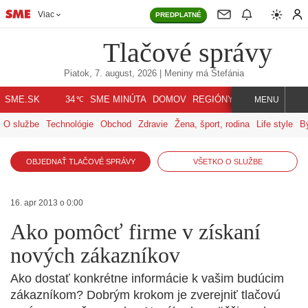
Viac
PREDPLATNÉ
Tlačové správy
Piatok, 7. august, 2026
| Meniny má
Štefánia
℃
SME.SK
SME MINÚTA
DOMOV
REGIÓNY
INDEX
SVET
34
MENU
O službe
Technológie
Obchod
Zdravie
Žena, šport, rodina
Life style
B
OBJEDNAŤ TLAČOVÉ SPRÁVY
VŠETKO O SLUŽBE
16. apr 2013 o 0:00
Ako pomôcť firme v získaní
nových zákazníkov
Ako dostať konkrétne informácie k vašim budúcim
zákazníkom? Dobrým krokom je zverejniť tlačovú