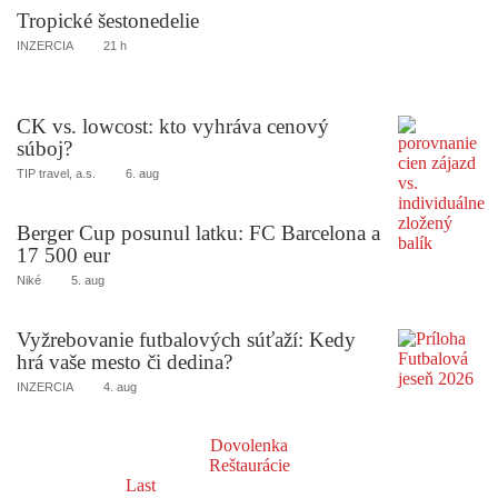
Tropické šestonedelie
INZERCIA
21 h
CK vs. lowcost: kto vyhráva cenový
súboj?
TIP travel, a.s.
6. aug
Berger Cup posunul latku: FC Barcelona a
17 500 eur
Niké
5. aug
Vyžrebovanie futbalových súťaží: Kedy
hrá vaše mesto či dedina?
INZERCIA
4. aug
Dovolenka
Reštaurácie
Last