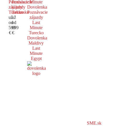
Poznávacie
Poznávacie
Minute
zájazdy
zájazdy
Dovolenka
Turecko
Taliansko
Poznávacie
už
už
zájazdy
od
od
Last
599
699
Minute
€
€
Turecko
Dovolenka
Maldivy
Last
Minute
Egypt
SME.sk