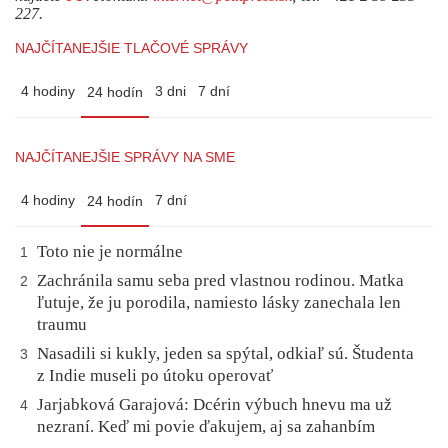
227.
NAJČÍTANEJŠIE TLAČOVÉ SPRÁVY
4 hodiny
3 dni
7 dní
24 hodín
NAJČÍTANEJŠIE SPRÁVY NA SME
4 hodiny
7 dní
24 hodín
Toto nie je normálne
1
Zachránila samu seba pred vlastnou rodinou. Matka
2
ľutuje, že ju porodila, namiesto lásky zanechala len
traumu
Nasadili si kukly, jeden sa spýtal, odkiaľ sú. Študenta
3
z Indie museli po útoku operovať
Jarjabková Garajová: Dcérin výbuch hnevu ma už
4
nezraní. Keď mi povie ďakujem, aj sa zahanbím