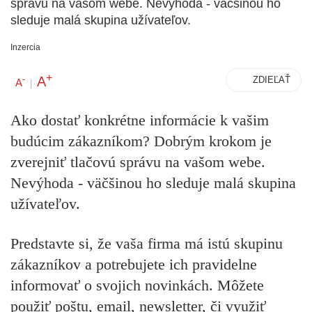
správu na vašom webe. Nevýhoda - väčšinou ho
sleduje malá skupina užívateľov.
Inzercia
+
A
-
ZDIEĽAŤ
A
|
Ako dostať konkrétne informácie k vašim
budúcim zákazníkom? Dobrým krokom je
zverejniť tlačovú správu na vašom webe.
Nevýhoda - väčšinou ho sleduje malá skupina
užívateľov.
Predstavte si, že vaša firma má istú skupinu
zákazníkov a potrebujete ich pravidelne
informovať o svojich novinkách
. Môžete
použiť poštu, email, newsletter, či využiť