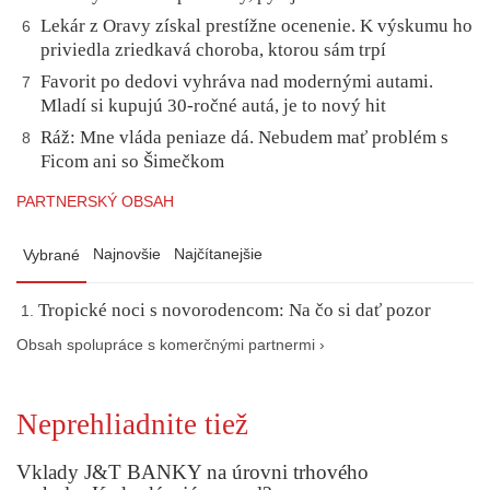
Lekár z Oravy získal prestížne ocenenie. K výskumu ho
6
priviedla zriedkavá choroba, ktorou sám trpí
Favorit po dedovi vyhráva nad modernými autami.
7
Mladí si kupujú 30-ročné autá, je to nový hit
Ráž: Mne vláda peniaze dá. Nebudem mať problém s
8
Ficom ani so Šimečkom
PARTNERSKÝ OBSAH
Najnovšie
Najčítanejšie
Vybrané
Tropické noci s novorodencom: Na čo si dať pozor
Obsah spolupráce s komerčnými partnermi ›
Neprehliadnite tiež
Vklady J&T BANKY na úrovni trhového