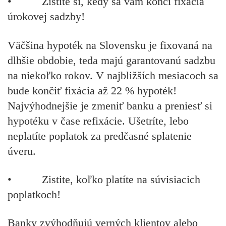
•
Zistite si, kedy sa vám končí fixácia
úrokovej sadzby!
Väčšina hypoték na Slovensku je fixovaná na
dlhšie obdobie, teda majú garantovanú sadzbu
na niekoľko rokov. V najbližších mesiacoch sa
bude končiť fixácia až 22 % hypoték!
Najvýhodnejšie je zmeniť banku a preniesť si
hypotéku v čase refixácie. Ušetríte, lebo
neplatíte poplatok za predčasné splatenie
úveru.
•
Zistite, koľko platíte na súvisiacich
poplatkoch!
Banky zvýhodňujú verných klientov alebo