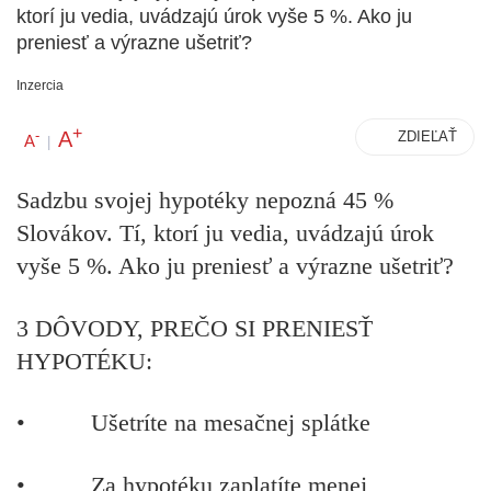
ktorí ju vedia, uvádzajú úrok vyše 5 %. Ako ju
preniesť a výrazne ušetriť?
Inzercia
+
A
-
ZDIEĽAŤ
A
|
Sadzbu svojej hypotéky nepozná 45 %
Slovákov. Tí, ktorí ju vedia, uvádzajú úrok
vyše 5 %. Ako ju preniesť a výrazne ušetriť?
3 DÔVODY, PREČO SI PRENIESŤ
HYPOTÉKU:
• Ušetríte na mesačnej splátke
• Za hypotéku zaplatíte menej