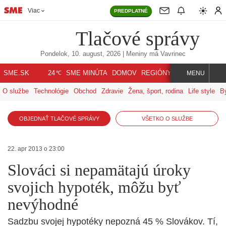
Viac
PREDPLATNÉ
Tlačové správy
Pondelok, 10. august, 2026
| Meniny má
Vavrinec
℃
SME.SK
SME MINÚTA
DOMOV
REGIÓNY
INDEX
SVET
24
MENU
O službe
Technológie
Obchod
Zdravie
Žena, šport, rodina
Life style
B
OBJEDNAŤ TLAČOVÉ SPRÁVY
VŠETKO O SLUŽBE
22. apr 2013 o 23:00
Slováci si nepamätajú úroky
svojich hypoték, môžu byť
nevýhodné
Sadzbu svojej hypotéky nepozná 45 % Slovákov. Tí,