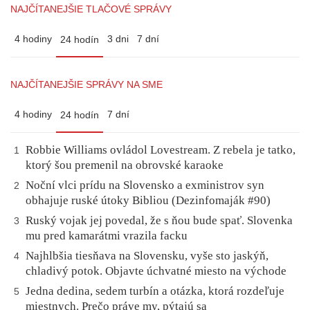
NAJČÍTANEJŠIE TLAČOVÉ SPRÁVY
4 hodiny
3 dni
7 dní
24 hodín
NAJČÍTANEJŠIE SPRÁVY NA SME
4 hodiny
7 dní
24 hodín
Robbie Williams ovládol Lovestream. Z rebela je tatko,
1
ktorý šou premenil na obrovské karaoke
Noční vlci prídu na Slovensko a exministrov syn
2
obhajuje ruské útoky Bibliou (Dezinfomaják #90)
Ruský vojak jej povedal, že s ňou bude spať. Slovenka
3
mu pred kamarátmi vrazila facku
Najhlbšia tiesňava na Slovensku, vyše sto jaskýň,
4
chladivý potok. Objavte úchvatné miesto na východe
Jedna dedina, sedem turbín a otázka, ktorá rozdeľuje
5
miestnych. Prečo práve my, pýtajú sa