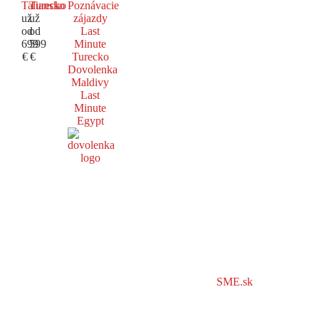
Taliansko
Turecko
Poznávacie
už
už
zájazdy
od
od
Last
699
599
Minute
€
€
Turecko
Dovolenka
Maldivy
Last
Minute
Egypt
SME.sk