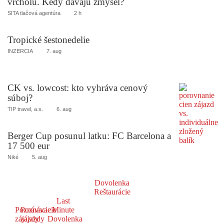
vrcholu. Kedy dávajú zmysel?
SITA tlačová agentúra
2 h
Tropické šestonedelie
INZERCIA
7. aug
CK vs. lowcost: kto vyhráva cenový
súboj?
TIP travel, a.s.
6. aug
Berger Cup posunul latku: FC Barcelona a
17 500 eur
Niké
5. aug
Dovolenka
Reštaurácie
Last
Poznávacie
Poznávacie
Minute
zájazdy
zájazdy
Dovolenka