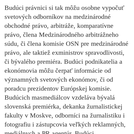
Budúci právnici
si tak môžu osobne vypočuť
svetových odborníkov na medzinárodné
obchodné právo, arbitráže, komparatívne
právo, člena Medzinárodného arbitrážneho
súdu, či člena komisie OSN pre medzinárodné
právo, ale taktiež exministrov spravodlivosti,
či bývalého premiéra.
Budúci podnikatelia a
ekonómovia
môžu čerpať informácie od
významných svetových ekonómov, či od
poradcu prezidentov Európskej komisie.
Budúcich masmediálcov
vzdeláva bývalá
slovenská premiérka, dekanka žurnalistickej
fakulty v Moskve, odborníci na žurnalistiku i
fotografiu i zástupcovia veľkých reklamných,
mediálnych a PR agentúr.
Budúci