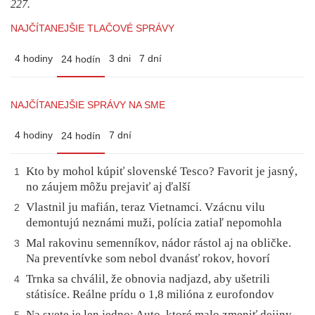
227.
NAJČÍTANEJŠIE TLAČOVÉ SPRÁVY
4 hodiny
3 dni
7 dní
24 hodín
NAJČÍTANEJŠIE SPRÁVY NA SME
4 hodiny
7 dní
24 hodín
Kto by mohol kúpiť slovenské Tesco? Favorit je jasný,
1
no záujem môžu prejaviť aj ďalší
Vlastnil ju mafián, teraz Vietnamci. Vzácnu vilu
2
demontujú neznámi muži, polícia zatiaľ nepomohla
Mal rakovinu semenníkov, nádor rástol aj na obličke.
3
Na preventívke som nebol dvanásť rokov, hovorí
Trnka sa chválil, že obnovia nadjazd, aby ušetrili
4
státisíce. Reálne prídu o 1,8 milióna z eurofondov
Na svete je len jedno: Auto, ktoré malo zmeniť dejiny,