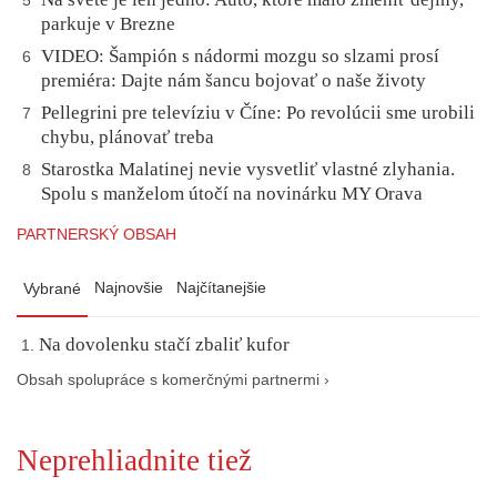
5
parkuje v Brezne
VIDEO: Šampión s nádormi mozgu so slzami prosí
6
premiéra: Dajte nám šancu bojovať o naše životy
Pellegrini pre televíziu v Číne: Po revolúcii sme urobili
7
chybu, plánovať treba
Starostka Malatinej nevie vysvetliť vlastné zlyhania.
8
Spolu s manželom útočí na novinárku MY Orava
PARTNERSKÝ OBSAH
Najnovšie
Najčítanejšie
Vybrané
Na dovolenku stačí zbaliť kufor
Obsah spolupráce s komerčnými partnermi ›
Neprehliadnite tiež