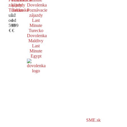
zájazdy
zájazdy
Dovolenka
Turecko
Taliansko
Poznávacie
už
už
zájazdy
od
od
Last
599
699
Minute
€
€
Turecko
Dovolenka
Maldivy
Last
Minute
Egypt
SME.sk