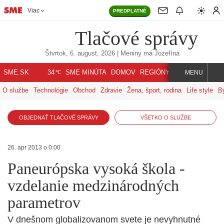
Viac
PREDPLATNÉ
Tlačové správy
Štvrtok, 6. august, 2026
| Meniny má
Jozefína
℃
SME.SK
SME MINÚTA
DOMOV
REGIÓNY
INDEX
SVET
34
MENU
O službe
Technológie
Obchod
Zdravie
Žena, šport, rodina
Life style
B
OBJEDNAŤ TLAČOVÉ SPRÁVY
VŠETKO O SLUŽBE
26. apr 2013 o 0:00
Paneurópska vysoká škola -
vzdelanie medzinárodných
parametrov
V dnešnom globalizovanom svete je nevyhnutné