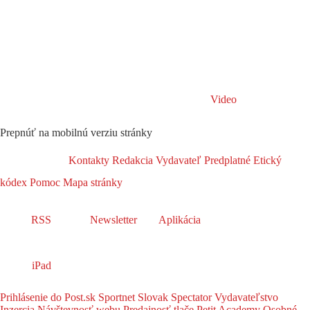
Video
Prepnúť na mobilnú verziu stránky
Kontakty
Redakcia
Vydavateľ
Predplatné
Etický
kódex
Pomoc
Mapa stránky
RSS
Newsletter
Aplikácia
iPad
Prihlásenie do Post.sk
Sportnet
Slovak Spectator
Vydavateľstvo
Inzercia
Návštevnosť webu
Predajnosť tlače
Petit Academy
Osobné