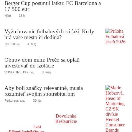
Berger Cup posunul latku: FC Barcelona a
17 500 eur
Niké
23 h
Vyžrebovanie futbalových súťaží: Kedy
hrá vaše mesto či dedina?
INZERCIA
4. aug
Obnov dom mini: Prečo sa oplatí
investovať do izolácie
VUNO HREUS s.r.o.
3. aug
Aby boli značky relevantné, musia
rozumieť svojim spotrebiteľom
Petitpress a.s.
30. júl
Dovolenka
Reštaurácie
Last
Poznávacie
Poznávacie
Minute