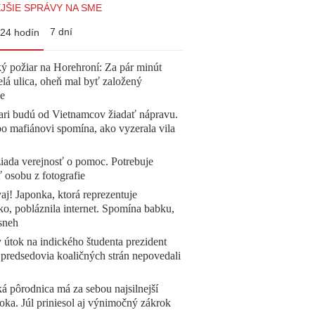
JŠIE SPRÁVY NA SME
7 dní
24 hodín
ý požiar na Horehroní: Za pár minút
elá ulica, oheň mal byť založený
e
ari budú od Vietnamcov žiadať nápravu.
o mafiánovi spomína, ako vyzerala vila
žiada verejnosť o pomoc. Potrebuje
ť osobu z fotografie
aj! Japonka, ktorá reprezentuje
o, pobláznila internet. Spomína babku,
sneh
 útok na indického študenta prezident
 predsedovia koaličných strán nepovedali
á pôrodnica má za sebou najsilnejší
oka. Júl priniesol aj výnimočný zákrok