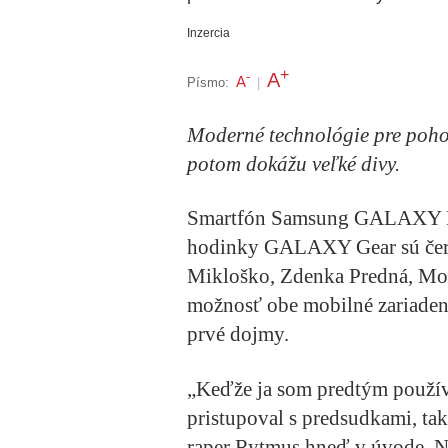
Inzercia
+
A
-
A
Písmo:
|
Moderné technológie pre poho
potom dokážu veľké divy.
Smartfón Samsung GALAXY Not
hodinky GALAXY Gear sú čers
Mikloško, Zdenka Predná, Mon
možnosť obe mobilné zariadeni
prvé dojmy.
„Keďže ja som predtým použív
pristupoval s predsudkami, tak
raper Rytmus hneď v úvode. N