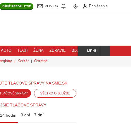
Prihlásenie
POST.sk
KÚPIŤ
PREDPLATNÉ
AUTO
TECH
ŽENA
ZDRAVIE
BLOG
MENU
Hľadaj
regióny
Korzár
Ostatné
JTE TLAČOVÉ SPRÁVY NA SME.SK
TLAČOVÉ SPRÁVY
VŠETKO O SLUŽBE
JŠIE TLAČOVÉ SPRÁVY
3 dni
7 dní
24 hodín