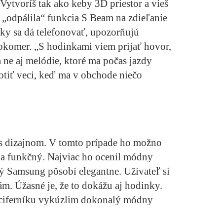
Vytvoríš tak ako keby 3D priestor a vieš
 „odpálila“ funkcia S Beam na zdieľanie
nky sa dá telefonovať, upozorňujú
okomer. „S hodinkami viem prijať hovor,
a ne aj melódie, ktoré ma počas jazdy
otiť veci, keď ma v obchode niečo
j s dizajnom. V tomto prípade ho možno
 a funkčný. Najviac ho ocenil módny
 Samsung pôsobí elegantne. Užívateľ si
m. Úžasné je, že to dokážu aj hodinky.
 ciferníku vykúzlim dokonalý módny