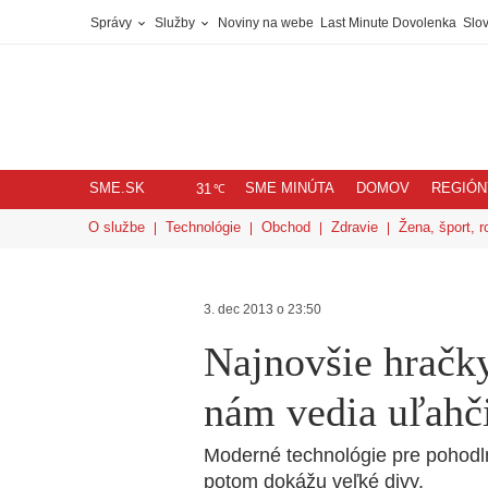
Správy
Služby
Noviny na webe
Last Minute Dovolenka
Slov
SME.SK
SME MINÚTA
DOMOV
REGIÓN
℃
31
O službe
Technológie
Obchod
Zdravie
Žena, šport, r
3. dec 2013 o 23:50
Najnovšie hračk
nám vedia uľahči
Moderné technológie pre pohodln
potom dokážu veľké divy.