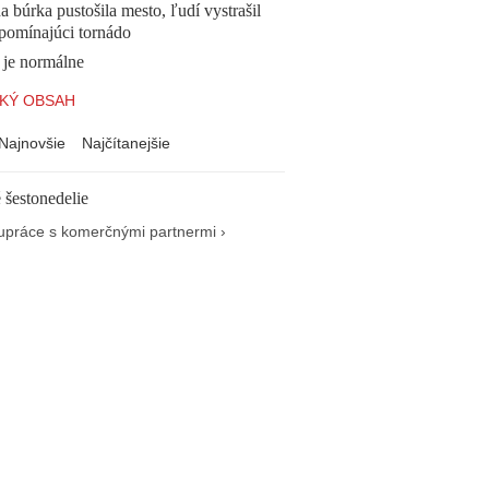
 búrka pustošila mesto, ľudí vystrašil
ipomínajúci tornádo
 je normálne
KÝ OBSAH
Najnovšie
Najčítanejšie
 šestonedelie
upráce s komerčnými partnermi ›