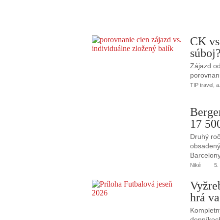
CK vs
súboj
Zájazd od
porovnani
TIP travel, a
Berge
17 50
Druhý roč
obsadený 
Barcelony
Niké
5.
Vyžre
hrá va
Kompletný
denníkoc