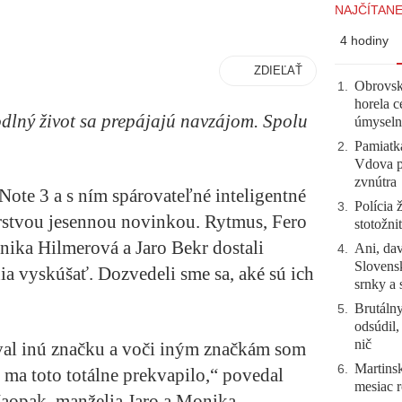
NAJČÍTANE
4 hodiny
ZDIEĽAŤ
Obrovsk
1
.
horela c
dlný život sa prepájajú navzájom. Spolu
úmyseln
Pamiatk
2
.
Vdova p
zvnútra
e 3 a s ním spárovateľné inteligentné
Polícia 
3
.
tvou jesennou novinkou. Rytmus, Fero
stotožni
ika Hilmerová a Jaro Bekr dostali
Ani, dav
4
.
Slovensk
a vyskúšať. Dozvedeli sme sa, aké sú ich
srnky a 
Brutálny
5
.
odsúdil,
nič
al inú značku a voči iným značkám som
Martinsk
6
.
 ma toto totálne prekvapilo,“ povedal
mesiac r
aopak, manželia Jaro a Monika