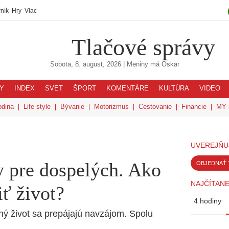
ník
Hry
Viac
Tlačové správy
Sobota, 8. august, 2026
| Meniny má
Oskar
Y
INDEX
SVET
ŠPORT
KOMENTÁRE
KULTÚRA
VIDEO
odina
Life style
Bývanie
Motorizmus
Cestovanie
Financie
MY 
UVEREJŇU
y pre dospelých. Ako
OBJEDNAŤ 
NAJČÍTANE
ť život?
4 hodiny
ý život sa prepájajú navzájom. Spolu