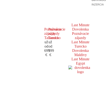
INZERCIA
Last Minute
Poznávacie
Poznávacie
Dovolenka
zájazdy
zájazdy
Poznávacie
Taliansko
Turecko
zájazdy
už
už
Last Minute
od
od
Turecko
699
599
Dovolenka
€
€
Maldivy
Last Minute
Egypt