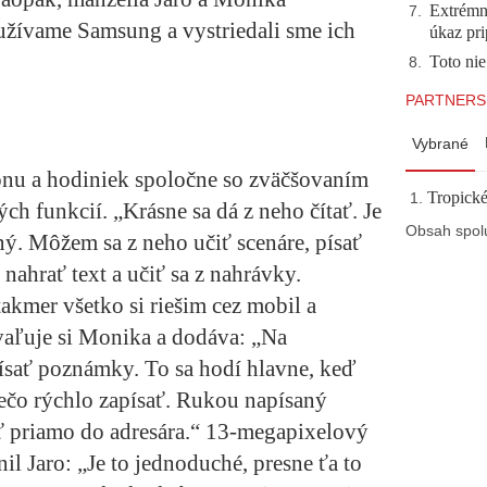
Extrémna
7
.
užívame Samsung a vystriedali sme ich
úkaz pr
Toto nie
8
.
PARTNERS
Vybrané
ónu a hodiniek spoločne so zväčšovaním
Tropické
ch funkcií. „Krásne sa dá z neho čítať. Je
Obsah spol
ný. Môžem sa z neho učiť scenáre, písať
nahrať text a učiť sa z nahrávky.
kmer všetko si riešim cez mobil a
vaľuje si Monika a dodáva: „Na
písať poznámky. To sa hodí hlavne, keď
iečo rýchlo zapísať. Rukou napísaný
ť priamo do adresára.“ 13-megapixelový
il Jaro: „Je to jednoduché, presne ťa to