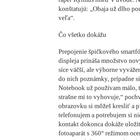
konštatujú: „Obaja už dlho po
veľa“.
Čo všetko dokážu
Prepojenie špičkového smartf
displeja prináša množstvo nový
síce väčší, ale výborne vyváže
do nich poznámky, prípadne si 
Notebook už používam málo, ta
strašne mi to vyhovuje,“ poch
obrazovku si môžeš kresliť a 
telefonujem a potrebujem si n
kontakt dokonca dokáže uloži
fotoaparát s 360° režimom ocen