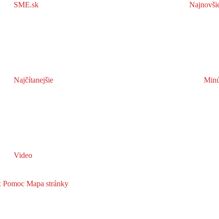
SME.sk
Najnovši
Najčítanejšie
Minú
Video
x
Pomoc
Mapa stránky