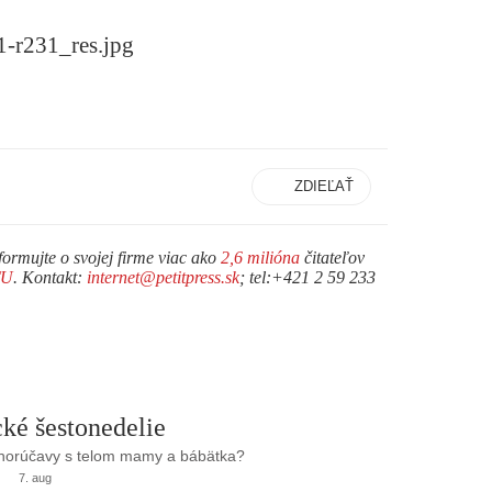
ZDIEĽAŤ
formujte o svojej firme viac ako
2,6 milióna
čitateľov
TU
. Kontakt:
internet@petitpress.sk
; tel:+421 2 59 233
ké šestonedelie
 horúčavy s telom mamy a bábätka?
7. aug