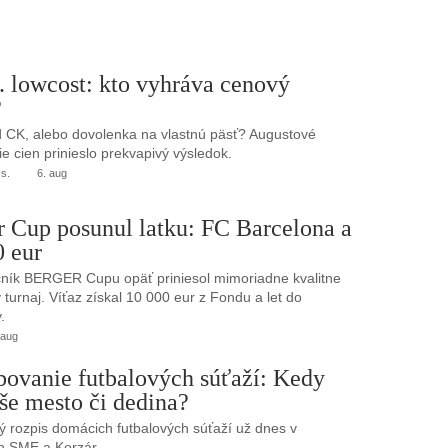
. lowcost: kto vyhráva cenový
?
 CK, alebo dovolenka na vlastnú päsť? Augustové
e cien prinieslo prekvapivý výsledok.
.s.
6. aug
r Cup posunul latku: FC Barcelona a
0 eur
ník BERGER Cupu opäť priniesol mimoriadne kvalitne
turnaj. Víťaz získal 10 000 eur z Fondu a let do
.
 aug
bovanie futbalových súťaží: Kedy
še mesto či dedina?
 rozpis domácich futbalových súťaží už dnes v
h SME a Korzár.