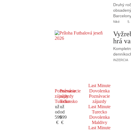
Druhý roč
obsadený 
Barcelony
Niké
5.
Vyžre
hrá va
Kompletný
denníkoc
INZERCIA
Last Minute
Poznávacie
Poznávacie
Dovolenka
zájazdy
zájazdy
Poznávacie
Turecko
Taliansko
zájazdy
už
už
Last Minute
od
od
Turecko
599
699
Dovolenka
€
€
Maldivy
Last Minute