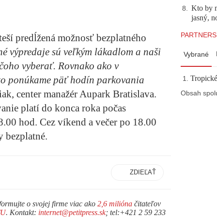
Kto by 
8
.
jasný, n
PARTNERS
teší predĺžená možnosť bezplatného
né výpredaje sú veľkým lákadlom a naši
Vybrané
z čoho vyberať. Rovnako ako v
to ponúkame päť hodín parkovania
Tropické
ak, center manažér Aupark Bratislava.
Obsah spol
nie platí do konca roka počas
.00 hod. Cez víkend a večer po 18.00
y bezplatné.
ZDIEĽAŤ
formujte o svojej firme viac ako
2,6 milióna
čitateľov
TU
. Kontakt:
internet@petitpress.sk
; tel:+421 2 59 233