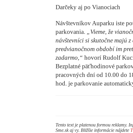
Darčeky aj po Vianociach
Návštevníkov Auparku iste po
parkovania.
„Vieme, že vianoč
návštevníci si skutočne majú 
predvianočnom období im pre
zadarmo,“
hovorí Rudolf Kuci
Bezplatné päťhodinové parkova
pracovných dní od 10.00 do 18
hod. je parkovanie automatick
Tento text je platenou formou reklamy. In
Sme.sk aj vy. Bližšie informácie nájdete