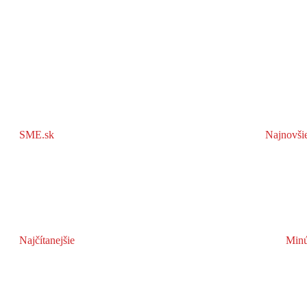
SME.sk
Najnovši
Najčítanejšie
Minú