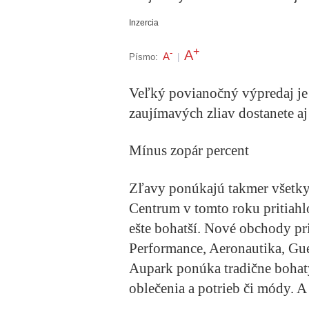
Inzercia
+
A
-
A
Písmo:
|
Veľký povianočný výpredaj je
zaujímavých zliav dostanete a
Mínus zopár percent
Zľavy ponúkajú takmer všetk
Centrum v tomto roku pritiahl
ešte bohatší. Nové obchody pr
Performance, Aeronautika, Gu
Aupark ponúka tradične bohatý
oblečenia a potrieb či módy. 