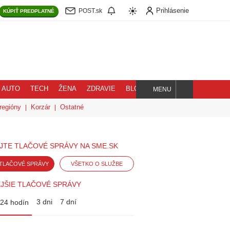
Prihlásenie
POST.sk
KÚPIŤ
PREDPLATNÉ
AUTO
TECH
ŽENA
ZDRAVIE
BLOG
MENU
Hľadaj
regióny
Korzár
Ostatné
JTE TLAČOVÉ SPRÁVY NA SME.SK
TLAČOVÉ SPRÁVY
VŠETKO O SLUŽBE
JŠIE TLAČOVÉ SPRÁVY
3 dni
7 dní
24 hodín