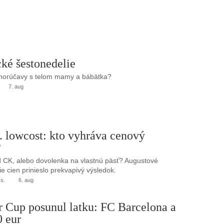
ké šestonedelie
 horúčavy s telom mamy a bábätka?
7. aug
. lowcost: kto vyhráva cenový
?
 CK, alebo dovolenka na vlastnú päsť? Augustové
e cien prinieslo prekvapivý výsledok.
.s.
6. aug
r Cup posunul latku: FC Barcelona a
0 eur