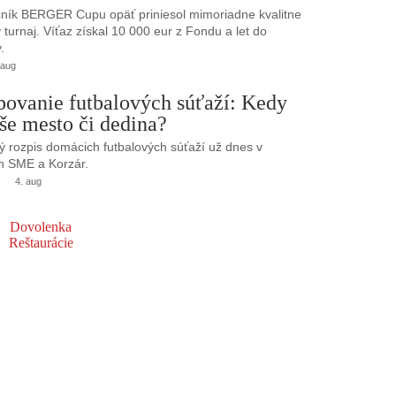
ník BERGER Cupu opäť priniesol mimoriadne kvalitne
turnaj. Víťaz získal 10 000 eur z Fondu a let do
.
 aug
bovanie futbalových súťaží: Kedy
še mesto či dedina?
 rozpis domácich futbalových súťaží už dnes v
h SME a Korzár.
4. aug
Dovolenka
Reštaurácie