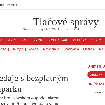
ník
Hry
Viac
Tlačové správy
Sobota, 8. august, 2026
| Meniny má
Oskar
Y
INDEX
SVET
ŠPORT
KOMENTÁRE
KULTÚRA
VIDEO
odina
Life style
Bývanie
Motorizmus
Cestovanie
Financie
MY 
UVEREJŇU
edaje s bezplatným
OBJEDNAŤ 
NAJČÍTANE
uparku
4 hodiny
! V bratislavskom Auparku okrem
bezplatné 5-hodinové parkovanie!