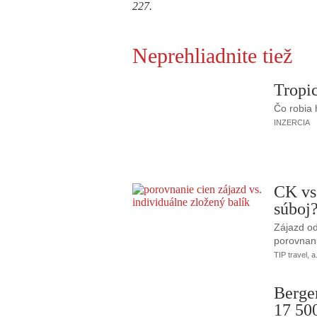
227.
Neprehliadnite tiež
Tropic
Čo robia
INZERCIA
CK vs
súboj
Zájazd od
porovnani
TIP travel, a
Berge
17 50