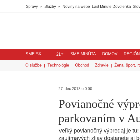
Správy
Služby
Noviny na webe
Last Minute Dovolenka
Slov
SME.SK
SME MINÚTA
DOMOV
REGIÓN
℃
21
O službe
Technológie
Obchod
Zdravie
Žena, šport, r
27. dec 2013 o 0:00
Povianočné výpr
parkovaním v A
Veľký povianočný výpredaj je tu
zaujímavých zliav dostanete aj 