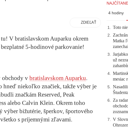
NAJČÍTANE
4 hodiny
ZDIEĽAŤ
Toto nie
1
.
Zachráni
2
.
 tu! V bratislavskom Auparku okrem
Matka ľu
j bezplatné 5-hodinové parkovanie!
zanecha
Jarjabk
3
.
už nezra
zahanb
Martinsk
4
.
y obchody v
bratislavskom Auparku
.
mesiac r
o hneď niekoľko značiek, takže výber je
Nasadili
5
.
Študent
ibudli značkám Reserved, Peak
Za radar
6
.
ess alebo Calvin Klein. Okrem toho
obchodo
 výber bižutérie, šperkov, športového
zoznam
A všetko s príjemnými zľavami.
V Slovn
7
.
Ohrozeni