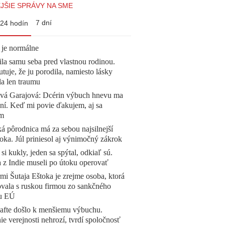
JŠIE SPRÁVY NA SME
7 dní
24 hodín
 je normálne
la samu seba pred vlastnou rodinou.
tuje, že ju porodila, namiesto lásky
la len traumu
ová Garajová: Dcérin výbuch hnevu ma
ní. Keď mi povie ďakujem, aj sa
ím
á pôrodnica má za sebou najsilnejší
oka. Júl priniesol aj výnimočný zákrok
 si kukly, jeden sa spýtal, odkiaľ sú.
a z Indie museli po útoku operovať
mi Šutaja Eštoka je zrejme osoba, ktorá
vala s ruskou firmou zo sankčného
u EÚ
afte došlo k menšiemu výbuchu.
e verejnosti nehrozí, tvrdí spoločnosť