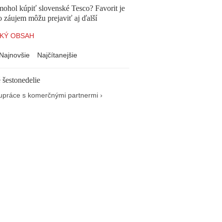
mohol kúpiť slovenské Tesco? Favorit je
o záujem môžu prejaviť aj ďalší
KÝ OBSAH
Najnovšie
Najčítanejšie
 šestonedelie
upráce s komerčnými partnermi ›