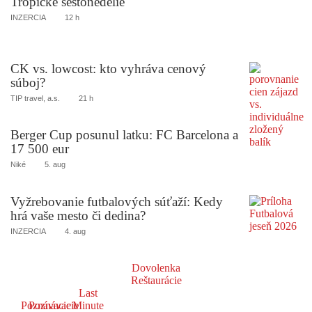
Tropické šestonedelie
INZERCIA
12 h
CK vs. lowcost: kto vyhráva cenový
súboj?
TIP travel, a.s.
21 h
Berger Cup posunul latku: FC Barcelona a
17 500 eur
Niké
5. aug
Vyžrebovanie futbalových súťaží: Kedy
hrá vaše mesto či dedina?
INZERCIA
4. aug
Dovolenka
Reštaurácie
Last
Poznávacie
Poznávacie
Minute