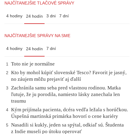
NAJČÍTANEJŠIE TLAČOVÉ SPRÁVY
4 hodiny
3 dni
7 dní
24 hodín
NAJČÍTANEJŠIE SPRÁVY NA SME
4 hodiny
7 dní
24 hodín
Toto nie je normálne
1
Kto by mohol kúpiť slovenské Tesco? Favorit je jasný,
2
no záujem môžu prejaviť aj ďalší
Zachránila samu seba pred vlastnou rodinou. Matka
3
ľutuje, že ju porodila, namiesto lásky zanechala len
traumu
Kým prijímala pacienta, dcéra vedľa ležala s horúčkou.
4
Úspešná martinská primárka hovorí o cene kariéry
Nasadili si kukly, jeden sa spýtal, odkiaľ sú. Študenta
5
z Indie museli po útoku operovať