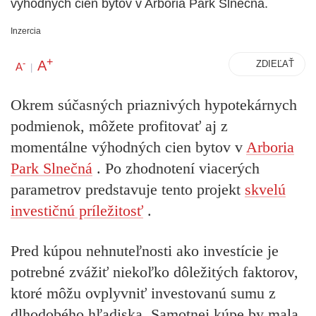
výhodných cien bytov v Arboria Park Slnečná.
Inzercia
+
A
-
ZDIEĽAŤ
A
|
Okrem súčasných priaznivých hypotekárnych
podmienok, môžete profitovať aj z
momentálne výhodných cien bytov v
Arboria
Park Slnečná
. Po zhodnotení viacerých
parametrov predstavuje tento projekt
skvelú
investičnú príležitosť
.
Pred kúpou nehnuteľnosti ako investície je
potrebné zvážiť niekoľko dôležitých faktorov,
ktoré môžu ovplyvniť investovanú sumu z
dlhodobého hľadiska. Samotnej kúpe by mala