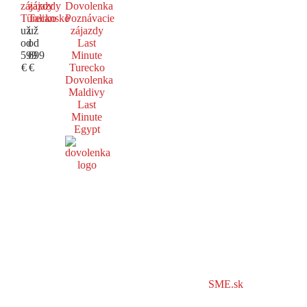
zájazdy
zájazdy
Dovolenka
Turecko
Taliansko
Poznávacie
už
už
zájazdy
od
od
Last
599
699
Minute
€
€
Turecko
Dovolenka
Maldivy
Last
Minute
Egypt
SME.sk