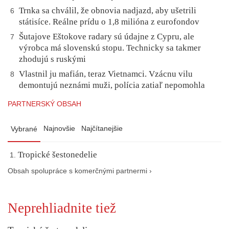
Trnka sa chválil, že obnovia nadjazd, aby ušetrili
6
státisíce. Reálne prídu o 1,8 milióna z eurofondov
Šutajove Eštokove radary sú údajne z Cypru, ale
7
výrobca má slovenskú stopu. Technicky sa takmer
zhodujú s ruskými
Vlastnil ju mafián, teraz Vietnamci. Vzácnu vilu
8
demontujú neznámi muži, polícia zatiaľ nepomohla
PARTNERSKÝ OBSAH
Najnovšie
Najčítanejšie
Vybrané
Tropické šestonedelie
Obsah spolupráce s komerčnými partnermi ›
Neprehliadnite tiež