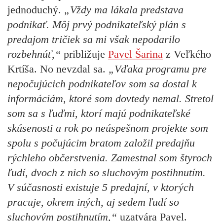
jednoduchý.
„
Vždy ma lákala predstava
podnikať. Môj prvý podnikateľský plán s
predajom tričiek sa mi však nepodarilo
rozbehnúť,“
približuje
Pavel Šarina
z Veľkého
Krtíša. No nevzdal sa.
„Vďaka programu pre
nepočujúcich podnikateľov som sa dostal k
informáciám, ktoré som dovtedy nemal. Stretol
som sa s ľuďmi, ktorí majú podnikateľské
skúsenosti a rok po neúspešnom projekte som
spolu s počujúcim bratom založil predajňu
rýchleho občerstvenia. Zamestnal som štyroch
ľudí, dvoch z nich so sluchovým postihnutím.
V súčasnosti existuje 5 predajní, v ktorých
pracuje, okrem iných, aj sedem ľudí so
sluchovým postihnutím,“
uzatvára Pavel.