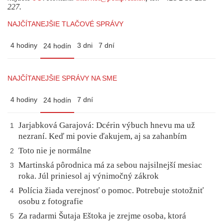
227.
NAJČÍTANEJŠIE TLAČOVÉ SPRÁVY
4 hodiny
3 dni
7 dní
24 hodín
NAJČÍTANEJŠIE SPRÁVY NA SME
4 hodiny
7 dní
24 hodín
Jarjabková Garajová: Dcérin výbuch hnevu ma už
1
nezraní. Keď mi povie ďakujem, aj sa zahanbím
Toto nie je normálne
2
Martinská pôrodnica má za sebou najsilnejší mesiac
3
roka. Júl priniesol aj výnimočný zákrok
Polícia žiada verejnosť o pomoc. Potrebuje stotožniť
4
osobu z fotografie
Za radarmi Šutaja Eštoka je zrejme osoba, ktorá
5