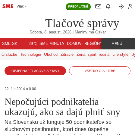
Viac
PREDPLATNÉ
Tlačové správy
Sobota, 8. august, 2026
| Meniny má
Oskar
℃
SME.SK
SME MINÚTA
DOMOV
REGIÓNY
INDEX
SVET
29
MENU
O službe
Technológie
Obchod
Zdravie
Žena, šport, rodina
Life style
B
OBJEDNAŤ TLAČOVÉ SPRÁVY
VŠETKO O SLUŽBE
22. feb 2014 o 0:00
Nepočujúci podnikatelia
ukazujú, ako sa dajú plniť sny
Na Slovensku už funguje 50 podnikateľov so
sluchovým postihnutím, ktorí dnes úspešne