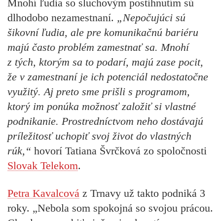
Mnohí ľudia so sluchovým postihnutím sú
dlhodobo nezamestnaní.
„Nepočujúci sú
šikovní ľudia, ale pre komunikačnú bariéru
majú často problém zamestnať sa. Mnohí
z tých, ktorým sa to podarí, majú zase pocit,
že v zamestnaní je ich potenciál nedostatočne
využitý. Aj preto sme prišli s programom,
ktorý im ponúka možnosť založiť si vlastné
podnikanie. Prostredníctvom neho dostávajú
príležitosť uchopiť svoj život do vlastných
rúk,“
hovorí Tatiana Švrčková zo spoločnosti
Slovak Telekom
.
Petra Kavalcová
z Trnavy už takto podniká 3
roky. „Nebola som spokojná so svojou prácou.