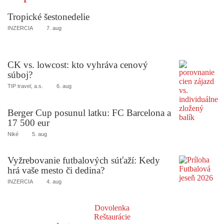
Tropické šestonedelie
INZERCIA
7. aug
CK vs. lowcost: kto vyhráva cenový
súboj?
TIP travel, a.s.
6. aug
Berger Cup posunul latku: FC Barcelona a
17 500 eur
Niké
5. aug
Vyžrebovanie futbalových súťaží: Kedy
hrá vaše mesto či dedina?
INZERCIA
4. aug
Dovolenka
Reštaurácie