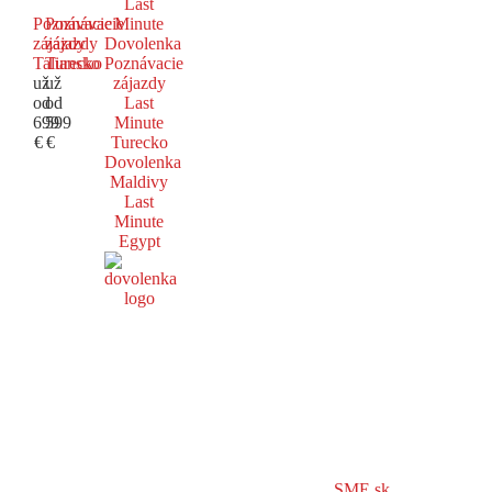
Last
Poznávacie
Poznávacie
Minute
zájazdy
zájazdy
Dovolenka
Taliansko
Turecko
Poznávacie
už
už
zájazdy
od
od
Last
699
599
Minute
€
€
Turecko
Dovolenka
Maldivy
Last
Minute
Egypt
SME.sk