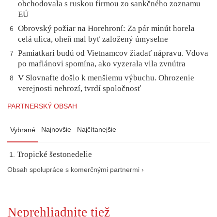
obchodovala s ruskou firmou zo sankčného zoznamu
EÚ
Obrovský požiar na Horehroní: Za pár minút horela
6
celá ulica, oheň mal byť založený úmyselne
Pamiatkari budú od Vietnamcov žiadať nápravu. Vdova
7
po mafiánovi spomína, ako vyzerala vila zvnútra
V Slovnafte došlo k menšiemu výbuchu. Ohrozenie
8
verejnosti nehrozí, tvrdí spoločnosť
PARTNERSKÝ OBSAH
Najnovšie
Najčítanejšie
Vybrané
Tropické šestonedelie
Obsah spolupráce s komerčnými partnermi ›
Neprehliadnite tiež