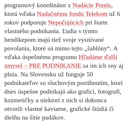
programový koordinátor z
Nadácie Pontis
,
ktorá vďaka
Nadačnému fondu Telekom
už 6
rokov podporuje
Nepočujúcich
pri štarte
vlastného podnikania. Ľudia s týmto
hendikepom majú tiež svoje vysnívané
povolania, ktoré sú mimo tejto „šablóny“. A
vďaka úspešnému programu
Hľadáme ďalší
zmysel – PRE PODNIKANIE
sa im ich sny aj
plnia. Na Slovensku už funguje 50
podnikateľov so sluchovým postihnutím, ktorí
dnes úspešne podnikajú ako grafici, fotografi,
kozmetičky a niektorí z nich si dokonca
otvorili vlastné kaviarne, grafické štúdiá či
dielňu na šitie padákov.