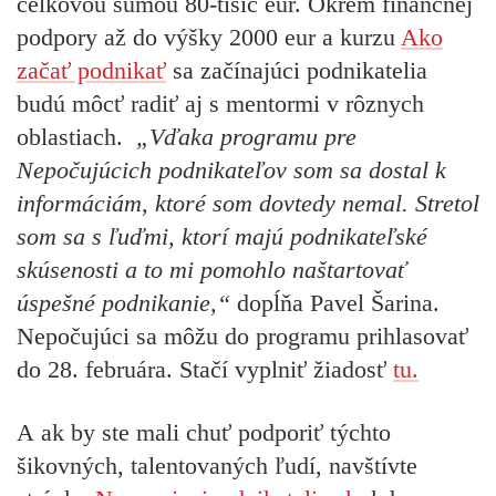
celkovou sumou 80-tisíc eur. Okrem finančnej
podpory až do výšky 2000 eur a kurzu
Ako
začať podnikať
sa začínajúci podnikatelia
budú môcť radiť aj s mentormi v rôznych
oblastiach.
„Vďaka programu pre
Nepočujúcich podnikateľov som sa dostal k
informáciám, ktoré som dovtedy nemal. Stretol
som sa s ľuďmi, ktorí majú podnikateľské
skúsenosti a to mi pomohlo naštartovať
úspešné podnikanie,“
dopĺňa Pavel Šarina.
Nepočujúci sa môžu do programu prihlasovať
do 28. februára. Stačí vyplniť žiadosť
tu.
A ak by ste mali chuť podporiť týchto
šikovných, talentovaných ľudí, navštívte