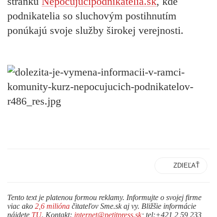
stránku
Nepocujucipodnikatelia.sk
, kde
podnikatelia so sluchovým postihnutím
ponúkajú svoje služby širokej verejnosti.
ZDIEĽAŤ
Tento text je platenou formou reklamy. Informujte o svojej firme
viac ako
2,6 milióna
čitateľov Sme.sk aj vy. Bližšie informácie
nájdete
TU
. Kontakt:
internet@petitpress.sk
; tel:+421 2 59 233