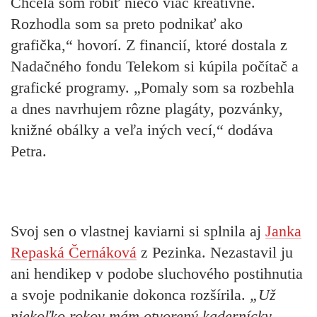
Chcela som robiť niečo viac kreatívne.
Rozhodla som sa preto podnikať ako
grafička,“ hovorí. Z financií, ktoré dostala z
Nadačného fondu Telekom si kúpila počítač a
grafické programy. „Pomaly som sa rozbehla
a dnes navrhujem rôzne plagáty, pozvánky,
knižné obálky a veľa iných vecí,“ dodáva
Petra.
Svoj sen o vlastnej kaviarni si splnila aj
Janka
Repaská Černáková
z Pezinka. Nezastavil ju
ani hendikep v podobe sluchového postihnutia
a svoje podnikanie dokonca rozšírila.
„Už
niekoľko rokov mám otvorený kadernícky