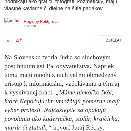
podnikajú ako grafici, fotografi, kozmetičky, majú
vlastné kaviarne či dielne na šitie padákov.
Regiony Petitpress
Inzercia
+
A
-
ZDIEĽAŤ
A
|
Na Slovensku tvoria ľudia so sluchovým
postihnutím asi 1% obyvateľstva. Napriek
tomu majú mnohí z nich veľmi obmedzený
prístup k informáciám, vzdelávaniu a tým aj
k vysnívanej práci.
„Máme niekoľko škôl,
ktoré Nepočujúcim umožňujú pomerne malý
výber profesií. Najčastejšie sa opakujú
povolania ako kaderníčka, stolár, krajčírka,
murár či zlatník,“
hovorí Juraj Récky,