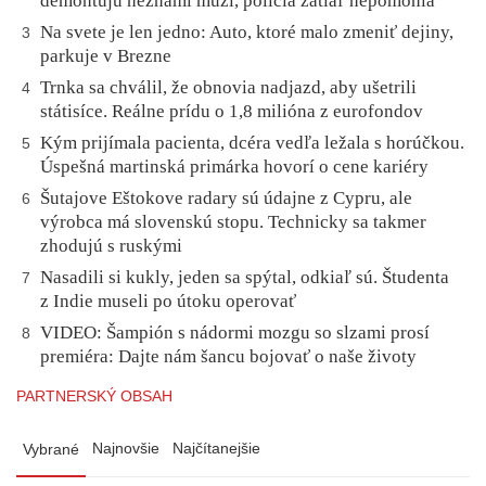
demontujú neznámi muži, polícia zatiaľ nepomohla
Na svete je len jedno: Auto, ktoré malo zmeniť dejiny,
3
parkuje v Brezne
Trnka sa chválil, že obnovia nadjazd, aby ušetrili
4
státisíce. Reálne prídu o 1,8 milióna z eurofondov
Kým prijímala pacienta, dcéra vedľa ležala s horúčkou.
5
Úspešná martinská primárka hovorí o cene kariéry
Šutajove Eštokove radary sú údajne z Cypru, ale
6
výrobca má slovenskú stopu. Technicky sa takmer
zhodujú s ruskými
Nasadili si kukly, jeden sa spýtal, odkiaľ sú. Študenta
7
z Indie museli po útoku operovať
VIDEO: Šampión s nádormi mozgu so slzami prosí
8
premiéra: Dajte nám šancu bojovať o naše životy
PARTNERSKÝ OBSAH
Najnovšie
Najčítanejšie
Vybrané