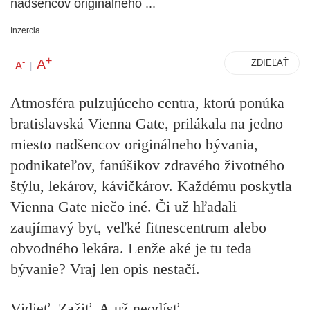
nadšencov originálneho ...
Inzercia
+
A
-
ZDIEĽAŤ
A
|
Atmosféra pulzujúceho centra, ktorú ponúka
bratislavská Vienna Gate, prilákala na jedno
miesto nadšencov originálneho bývania,
podnikateľov, fanúšikov zdravého životného
štýlu, lekárov, kávičkárov. Každému poskytla
Vienna Gate niečo iné. Či už hľadali
zaujímavý byt, veľké fitnescentrum alebo
obvodného lekára. Lenže aké je tu teda
bývanie? Vraj len opis nestačí.
Vidieť. Zažiť. A už neodísť