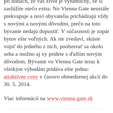
pri nohách, že váš život je výnimočný, že si
zaslúžite niečo extra. No Vienna Gate neustále
prekvapuje a noví obyvatelia prichádzajú vždy
s novými a novými dôvodmi, prečo na toto
bývanie nedajú dopustiť. V súčasnosti je zopár
bytov ešte voľných. Ak ste zvedaví, skúste
vojsť do jedného z nich, poobzerať sa okolo
seba a možno aj vy prídete s ďalším novým
dôvodom. Bývanie vo Vienna Gate teraz k
všetkým výhodám pridáva ešte jednu:
atraktívne ceny
v časovo obmedzenej akcii do
30. 5. 2014.
Viac informácií na
www.vienna-gate.sk