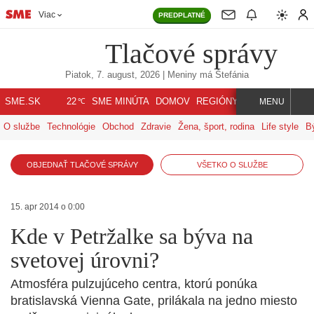
Viac
PREDPLATNÉ
Tlačové správy
Piatok, 7. august, 2026
| Meniny má
Štefánia
℃
SME.SK
SME MINÚTA
DOMOV
REGIÓNY
INDEX
SVET
22
MENU
O službe
Technológie
Obchod
Zdravie
Žena, šport, rodina
Life style
B
OBJEDNAŤ TLAČOVÉ SPRÁVY
VŠETKO O SLUŽBE
15. apr 2014 o 0:00
Kde v Petržalke sa býva na
svetovej úrovni?
Atmosféra pulzujúceho centra, ktorú ponúka
bratislavská Vienna Gate, prilákala na jedno miesto