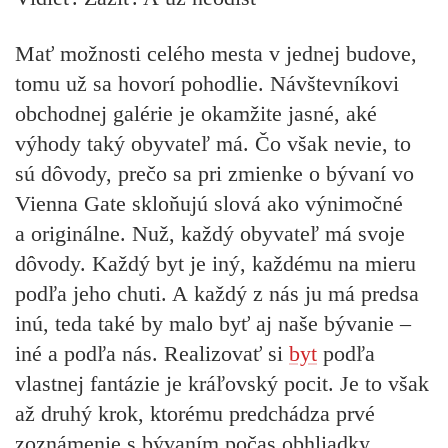
Mať možnosti celého mesta v jednej budove,
tomu už sa hovorí pohodlie. Návštevníkovi
obchodnej galérie je okamžite jasné, aké
výhody taký obyvateľ má. Čo však nevie, to
sú dôvody, prečo sa pri zmienke o bývaní vo
Vienna Gate skloňujú slová ako výnimočné
a originálne. Nuž, každý obyvateľ má svoje
dôvody. Každý byt je iný, každému na mieru
podľa jeho chuti. A každý z nás ju má predsa
inú, teda také by malo byť aj naše bývanie –
iné a podľa nás. Realizovať si
byt
podľa
vlastnej fantázie je kráľovský pocit. Je to však
až druhý krok, ktorému predchádza prvé
zoznámenie s bývaním počas obhliadky.