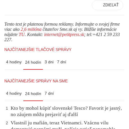
ZDIEĽAŤ
Tento text je platenou formou reklamy. Informujte o svojej firme
viac ako
2,6 milióna
čitateľov Sme.sk aj vy. Bližšie informácie
nájdete
TU
. Kontakt:
internet@petitpress.sk
; tel:+421 2 59 233
227.
NAJČÍTANEJŠIE TLAČOVÉ SPRÁVY
4 hodiny
3 dni
7 dní
24 hodín
NAJČÍTANEJŠIE SPRÁVY NA SME
4 hodiny
7 dní
24 hodín
Kto by mohol kúpiť slovenské Tesco? Favorit je jasný,
1
no záujem môžu prejaviť aj ďalší
Vlastnil ju mafián, teraz Vietnamci. Vzácnu vilu
2