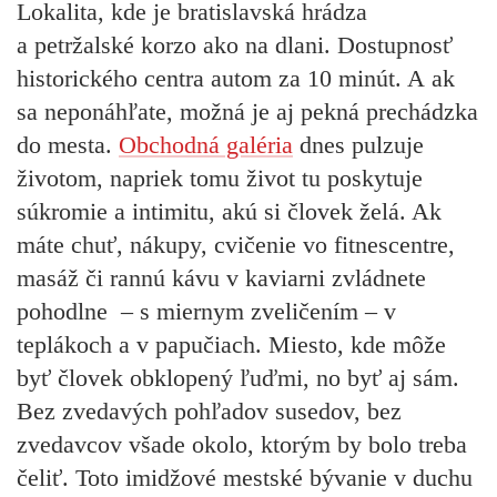
Lokalita, kde je bratislavská hrádza
a petržalské korzo ako na dlani. Dostupnosť
historického centra autom za 10 minút. A ak
sa neponáhľate, možná je aj pekná prechádzka
do mesta.
Obchodná galéria
dnes pulzuje
životom, napriek tomu život tu poskytuje
súkromie a intimitu, akú si človek želá. Ak
máte chuť, nákupy, cvičenie vo fitnescentre,
masáž či rannú kávu v kaviarni zvládnete
pohodlne – s miernym zveličením – v
teplákoch a v papučiach. Miesto, kde môže
byť človek obklopený ľuďmi, no byť aj sám.
Bez zvedavých pohľadov susedov, bez
zvedavcov všade okolo, ktorým by bolo treba
čeliť. Toto imidžové mestské bývanie v duchu