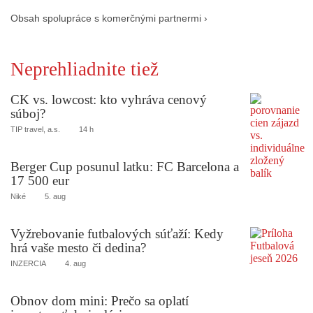
Obsah spolupráce s komerčnými partnermi ›
Neprehliadnite tiež
CK vs. lowcost: kto vyhráva cenový
súboj?
TIP travel, a.s.
14 h
Berger Cup posunul latku: FC Barcelona a
17 500 eur
Niké
5. aug
Vyžrebovanie futbalových súťaží: Kedy
hrá vaše mesto či dedina?
INZERCIA
4. aug
Obnov dom mini: Prečo sa oplatí