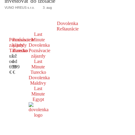
investovať do izolácie
VUNO HREUS s.r.o.
3. aug
Dovolenka
Reštaurácie
Last
Poznávacie
Poznávacie
Minute
zájazdy
zájazdy
Dovolenka
Taliansko
Turecko
Poznávacie
už
už
zájazdy
od
od
Last
699
599
Minute
€
€
Turecko
Dovolenka
Maldivy
Last
Minute
Egypt