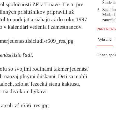
Študent
eál spoločností ZF v Trnave. Tie tu pre
Zachráni
8
.
inných príslušníkov pripravili už
Matka ľu
tohto podujatia siahajú až do roku 1997
zanecha
o v kalendári vedenia i zamestnancov.
PARTNERS
Vybrané
enásťtisíc ľudí.
Obsah spol
polu so svojimi rodinami takmer jedenásť
ali naozaj plnými dúškami. Deti sa mohli
adoch, zdolať lezeckú stenu kaktusu,
du na divokom býkovi.