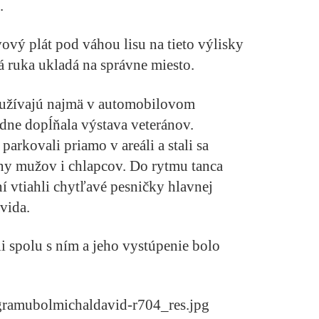
.
vový plát pod váhou lisu na tieto výlisky
á ruka ukladá na správne miesto.
oužívajú najmä v automobilovom
odne dopĺňala výstava veteránov.
arkovali priamo v areáli a stali sa
ny mužov i chlapcov. Do rytmu tanca
í vtiahli chytľavé pesničky hlavnej
vida.
li spolu s ním a jeho vystúpenie bolo