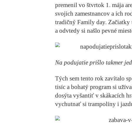
premenil vo štvrtok 1. mája ar
svojich zamestnancov a ich rod
tradičný Family day. Začiatky 
a odvtedy si našlo pevné miest
Na podujatie prišlo takmer jed
Tých sem tento rok zavítalo s
tisíc a bohatý program si užív
dosýta vyšantiť v skákacích hr
vychutnať si trampolíny i jaz