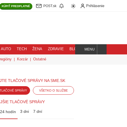
Prihlásenie
POST.sk
KÚPIŤ
PREDPLATNÉ
AUTO
TECH
ŽENA
ZDRAVIE
BLOG
MENU
Hľadaj
regióny
Korzár
Ostatné
JTE TLAČOVÉ SPRÁVY NA SME.SK
TLAČOVÉ SPRÁVY
VŠETKO O SLUŽBE
JŠIE TLAČOVÉ SPRÁVY
3 dni
7 dní
24 hodín