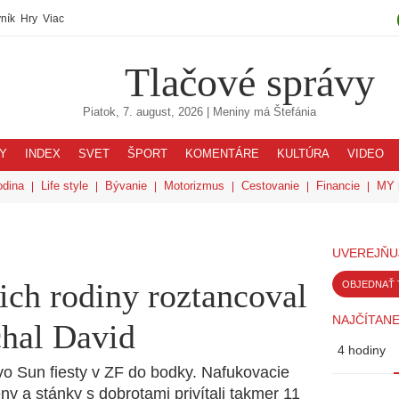
ník
Hry
Viac
Tlačové správy
Piatok, 7. august, 2026
| Meniny má
Štefánia
Y
INDEX
SVET
ŠPORT
KOMENTÁRE
KULTÚRA
VIDEO
odina
Life style
Bývanie
Motorizmus
Cestovanie
Financie
MY 
UVEREJŇU
ich rodiny roztancoval
OBJEDNAŤ 
NAJČÍTANE
hal David
4 hodiny
vo Sun fiesty v ZF do bodky. Nafukovacie
ny a stánky s dobrotami privítali takmer 11