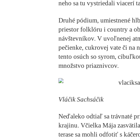
neho sa tu vystriedali viacerí 
Druhé pódium, umiestnené hlb
priestor folklóru i country a o
návštevníkov. V uvoľnenej atm
pečienke, cukrovej vate či na
tento osúch so syrom, cibuľkou
množstvo priaznivcov.
Vláčik Sachsáčik
Neďaleko odtiaľ sa trávnaté p
krajinu. Včielka Mája zasvätil
terase sa mohli odfotiť s k