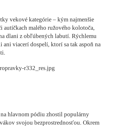
etky vekové kategórie – kým najmenšie
 či autíčkach malého ružového kolotoča,
o na dlani z obľúbených labutí. Rýchlemu
ani viacerí dospelí, ktorí sa tak aspoň na
ti.
na hlavnom pódiu zhostil populárny
divákov svojou bezprostrednosťou. Okrem