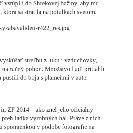
í vstúpili do Shrekovej bažiny, aby mu
 ktorá sa stratila na potulkách svetom.
.
i vyskúšať streľbu z luku i vzduchovky,
h na ručný pohon. Množstvo ľudí pritiahli
a pustili do boja s plameňmi v aute.
 in ZF 2014 – ako znel jeho oficiálny
 prehliadka výrobných hál. Práve z nich
ou spomienkou v podobe fotografie na