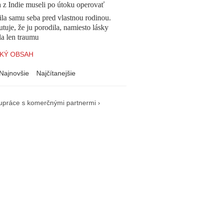
a z Indie museli po útoku operovať
la samu seba pred vlastnou rodinou.
tuje, že ju porodila, namiesto lásky
la len traumu
KÝ OBSAH
Najnovšie
Najčítanejšie
upráce s komerčnými partnermi ›