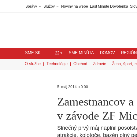
Správy
Služby
Noviny na webe
Last Minute Dovolenka
Slov
SME.SK
SME MINÚTA
DOMOV
REGIÓN
℃
22
O službe
Technológie
Obchod
Zdravie
Žena, šport, r
5. máj 2014 o 0:00
Zamestnancov a 
v závode ZF Mic
Slnečný prvý máj naplnil posolst
atrakcie, kolotoče, bazén plný pe