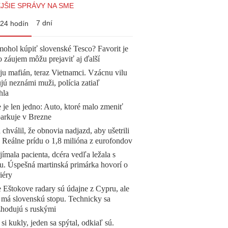
JŠIE SPRÁVY NA SME
7 dní
24 hodín
mohol kúpiť slovenské Tesco? Favorit je
o záujem môžu prejaviť aj ďalší
 ju mafián, teraz Vietnamci. Vzácnu vilu
ú neznámi muži, polícia zatiaľ
hla
 je len jedno: Auto, ktoré malo zmeniť
parkuje v Brezne
 chválil, že obnovia nadjazd, aby ušetrili
e. Reálne prídu o 1,8 milióna z eurofondov
ímala pacienta, dcéra vedľa ležala s
u. Úspešná martinská primárka hovorí o
iéry
 Eštokove radary sú údajne z Cypru, ale
 má slovenskú stopu. Technicky sa
zhodujú s ruskými
 si kukly, jeden sa spýtal, odkiaľ sú.