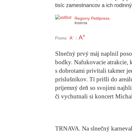
tisíc zamestnancov a ich rodinný
Regiony Petitpress
Inzercia
+
A
-
A
Písmo:
|
Slnečný prvý máj naplnil poso
bodky. Nafukovacie atrakcie, 
s dobrotami privítali takmer j
príslušníkov. Tí prišli do areá
príjemný deň so svojimi najbli
či vychutnali si koncert Micha
TRNAVA.
Na slnečný karneva