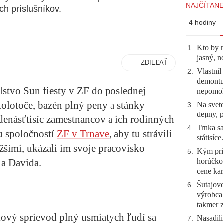
NAJČÍTANE
ch príslušníkov.
4 hodiny
Kto by 
1
.
jasný, n
ZDIEĽAŤ
Vlastnil
2
.
demontuj
lstvo Sun fiesty v ZF do poslednej
nepomo
kolotoče, bazén plný peny a stánky
Na svete
3
.
dejiny, 
edenásťtisíc zamestnancov a ich rodinných
Trnka sa
4
.
lu spoločností
ZF v Trnave
, aby tu strávili
státisíc
žšími, ukázali im svoje pracovisko
Kým prij
5
.
horúčko
la Davida.
cene kar
Šutajove
6
.
výrobca
takmer 
lový sprievod plný usmiatych ľudí sa
Nasadili
7
.