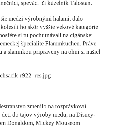
tanečníci, speváci či kúzelník Talostan.
šie medzi výrobnými halami, dalo
bkolesili ho skôr vyššie vekové kategórie
osfére si tu pochutnávali na cigánskej
 nemeckej špecialite Flammkuchen. Práve
 a slaninkou pripravený na ohni si našiel
riestranstvo zmenilo na rozprávkovú
a deti do tajov výroby medu, na Disney-
áčerom Donaldom, Mickey Mouseom