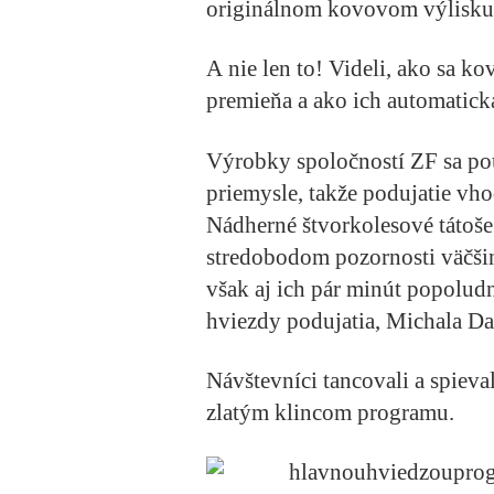
originálnom kovovom výlisku
A nie len to! Videli, ako sa ko
premieňa a ako ich automatick
Výrobky spoločností ZF sa p
priemysle, takže podujatie vh
Nádherné štvorkolesové tátoše p
stredobodom pozornosti väčši
však aj ich pár minút popoludn
hviezdy podujatia, Michala Da
Návštevníci tancovali a spieva
zlatým klincom programu.