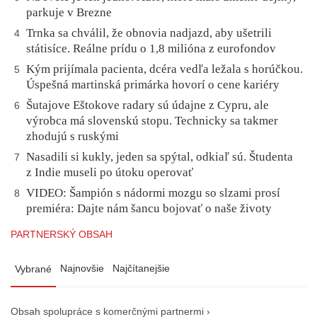
parkuje v Brezne
Trnka sa chválil, že obnovia nadjazd, aby ušetrili
4
státisíce. Reálne prídu o 1,8 milióna z eurofondov
Kým prijímala pacienta, dcéra vedľa ležala s horúčkou.
5
Úspešná martinská primárka hovorí o cene kariéry
Šutajove Eštokove radary sú údajne z Cypru, ale
6
výrobca má slovenskú stopu. Technicky sa takmer
zhodujú s ruskými
Nasadili si kukly, jeden sa spýtal, odkiaľ sú. Študenta
7
z Indie museli po útoku operovať
VIDEO: Šampión s nádormi mozgu so slzami prosí
8
premiéra: Dajte nám šancu bojovať o naše životy
PARTNERSKÝ OBSAH
Najnovšie
Najčítanejšie
Vybrané
Obsah spolupráce s komerčnými partnermi ›