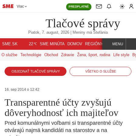
Viac
PREDPLATNÉ
Tlačové správy
Piatok, 7. august, 2026
| Meniny má
Štefánia
℃
SME.SK
SME MINÚTA
DOMOV
REGIÓNY
INDEX
SVET
22
MENU
O službe
Technológie
Obchod
Zdravie
Žena, šport, rodina
Life style
B
OBJEDNAŤ TLAČOVÉ SPRÁVY
VŠETKO O SLUŽBE
16. sep 2014 o 12:42
Transparentné účty zvyšujú
dôveryhodnosť ich majiteľov
Pred komunálnymi voľbami si transparentné účty
otvárajú najmä kandidáti na starostov a na