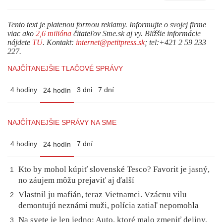
Tento text je platenou formou reklamy. Informujte o svojej firme
viac ako
2,6 milióna
čitateľov Sme.sk aj vy. Bližšie informácie
nájdete
TU
. Kontakt:
internet@petitpress.sk
; tel:+421 2 59 233
227.
NAJČÍTANEJŠIE TLAČOVÉ SPRÁVY
4 hodiny
3 dni
7 dní
24 hodín
NAJČÍTANEJŠIE SPRÁVY NA SME
4 hodiny
7 dní
24 hodín
Kto by mohol kúpiť slovenské Tesco? Favorit je jasný,
1
no záujem môžu prejaviť aj ďalší
Vlastnil ju mafián, teraz Vietnamci. Vzácnu vilu
2
demontujú neznámi muži, polícia zatiaľ nepomohla
Na svete je len jedno: Auto, ktoré malo zmeniť dejiny,
3