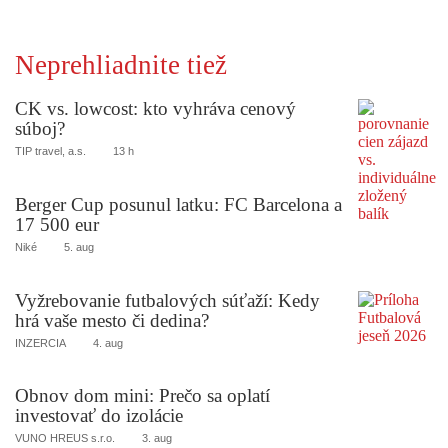
Neprehliadnite tiež
CK vs. lowcost: kto vyhráva cenový
súboj?
TIP travel, a.s.
13 h
Berger Cup posunul latku: FC Barcelona a
17 500 eur
Niké
5. aug
Vyžrebovanie futbalových súťaží: Kedy
hrá vaše mesto či dedina?
INZERCIA
4. aug
Obnov dom mini: Prečo sa oplatí
investovať do izolácie
VUNO HREUS s.r.o.
3. aug