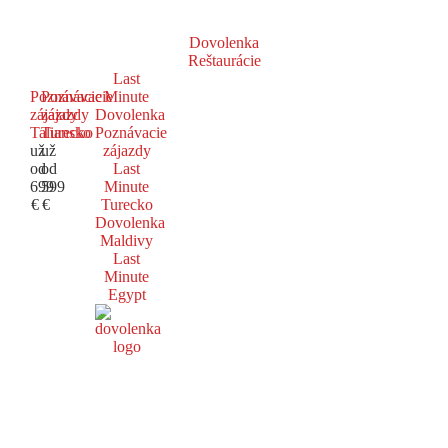
Dovolenka
Reštaurácie
Last
Poznávacie
Poznávacie
Minute
zájazdy
zájazdy
Dovolenka
Taliansko
Turecko
Poznávacie
už
už
zájazdy
od
od
Last
699
599
Minute
€
€
Turecko
Dovolenka
Maldivy
Last
Minute
Egypt