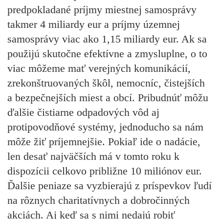
predpokladané príjmy miestnej samosprávy
takmer 4 miliardy eur a príjmy územnej
samosprávy viac ako 1,15 miliardy eur. Ak sa
použijú skutočne efektívne a zmysluplne, o to
viac môžeme mať verejných komunikácií,
zrekonštruovaných škôl, nemocníc, čistejších
a bezpečnejších miest a obcí. Pribudnúť môžu
ďalšie čistiarne odpadových vôd aj
protipovodňové systémy, jednoducho sa nám
môže žiť príjemnejšie. Pokiaľ ide o nadácie,
len desať najväčších má v tomto roku k
dispozícii celkovo približne 10 miliónov eur.
Ďalšie peniaze sa vyzbierajú z príspevkov ľudí
na rôznych charitatívnych a dobročinných
akciách. Aj keď sa s nimi nedajú robiť