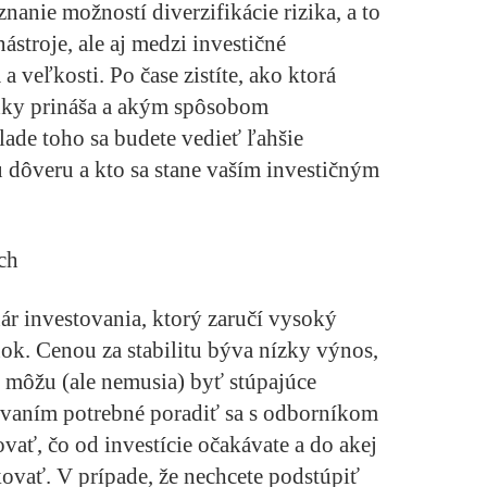
nanie možností diverzifikácie rizika, a to
ástroje, ale aj medzi investičné
 veľkosti. Po čase zistíte, ako ktorá
edky prináša a akým spôsobom
lade toho sa budete vedieť ľahšie
 dôveru a kto sa stane vaším investičným
ch
ár investovania, ktorý zaručí vysoký
ok. Cenou za stabilitu býva nízky výnos,
 môžu (ale nemusia) byť stúpajúce
tovaním potrebné poradiť sa s odborníkom
vať, čo od investície očakávate a do akej
skovať. V prípade, že nechcete podstúpiť