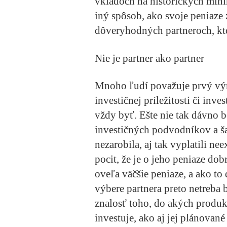
vkladoch na historických minim
iný spôsob, ako svoje peniaze
dôveryhodných partneroch, kt
Nie je partner ako partner
Mnoho ľudí považuje prvý výn
investičnej príležitosti či inv
vždy byť. Ešte nie tak dávno
investičných podvodníkov a šar
nezarobila, aj tak vyplatili ne
pocit, že je o jeho peniaze dob
oveľa väčšie peniaze, a ako to
výbere partnera preto netreba 
znalosť toho, do akých produk
investuje, ako aj jej plánova