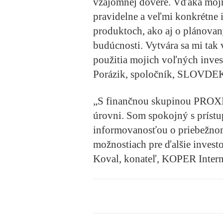
vzájomnej dôvere. Vďaka môj
pravidelne a veľmi konkrétne
produktoch, ako aj o plánova
budúcnosti. Vytvára sa mi tak
použitia mojich voľných inves
Porázik, spoločník, SLOVD
„S finančnou skupinou PROXE
úrovni. Som spokojný s príst
informovanosťou o priebežnom 
možnostiach pre ďalšie invest
Koval, konateľ, KOPER Intern