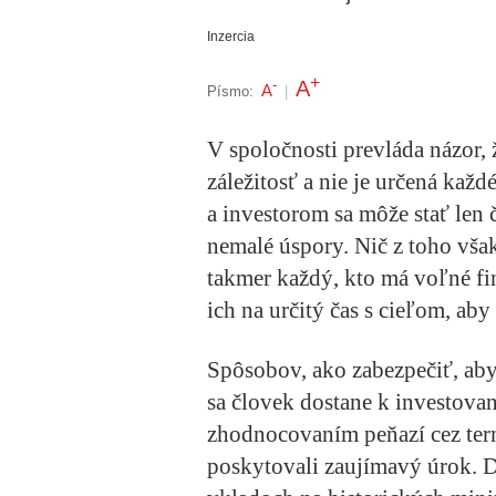
Inzercia
+
A
-
A
Písmo:
|
V spoločnosti prevláda názor, 
záležitosť a nie je určená ka
a investorom sa môže stať len 
nemalé úspory. Nič z toho vša
takmer každý, kto má voľné fi
ich na určitý čas s cieľom, aby
Spôsobov, ako zabezpečiť, aby
sa človek dostane k investova
zhodnocovaním peňazí cez ter
poskytovali zaujímavý úrok. 