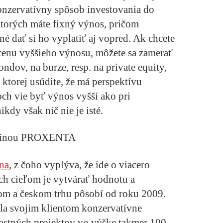
konzervatívny spôsob investovania do
ktorých máte fixný výnos, pričom
é dať si ho vyplatiť aj vopred. Ak chcete
 cenu vyššieho výnosu, môžete sa zamerať
ndov, na burze, resp. na private equity,
 ktorej usúdite, že má perspektívu
och vie byť výnos vyšší ako pri
kdy však nič nie je isté.
kupinou PROXENTA
na
, z čoho vyplýva, že ide o viacero
ých cieľom je vytvárať hodnotu a
om a českom trhu pôsobí od roku 2009.
la svojim klientom konzervatívne
vlastných projektov vo výške takmer 100