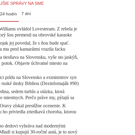
JŠIE SPRÁVY NA SME
7 dní
24 hodín
illiams ovládol Lovestream. Z rebela je
torý šou premenil na obrovské karaoke
jak jej povedal, že s ňou bude spať.
a mu pred kamarátmi vrazila facku
a tiesňava na Slovensku, vyše sto jaskýň,
 potok. Objavte úchvatné miesto na
e
ci prídu na Slovensko a exministrov syn
e ruské útoky Bibliou (Dezinfomaják #90)
dina, sedem turbín a otázka, ktorá
e miestnych. Prečo práve my, pýtajú sa
Oravy získal prestížne ocenenie. K
 ho priviedla zriedkavá choroba, ktorou
 po dedovi vyhráva nad modernými
Mladí si kupujú 30-ročné autá, je to nový