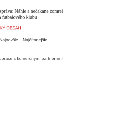
správa: Náhle a nečakane zomrel
a futbalového klubu
KÝ OBSAH
Najnovšie
Najčítanejšie
upráce s komerčnými partnermi ›