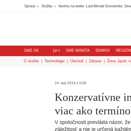
Správy
Služby
Noviny na webe
Last Minute Dovolenka
Slov
SME.SK
SME MINÚTA
DOMOV
REGIÓN
℃
19
O službe
Technológie
Obchod
Zdravie
Žena, šport, r
24. sep 2014 o 0:00
Konzervatívne i
viac ako termíno
V spoločnosti prevláda názor, že
záležitosť a nie je určená každé