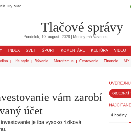
ník
Hry
Viac
Tlačové správy
Pondelok, 10. august, 2026
| Meniny má
Vavrinec
Y
INDEX
SVET
ŠPORT
KOMENTÁRE
KULTÚRA
VIDEO
odina
Life style
Bývanie
Motorizmus
Cestovanie
Financie
MY 
UVEREJŇU
nvestovanie vám zarobí
OBJEDNAŤ 
NAJČÍTANE
vaný účet
4 hodiny
 investovanie je iba vysoko riziková
mu.