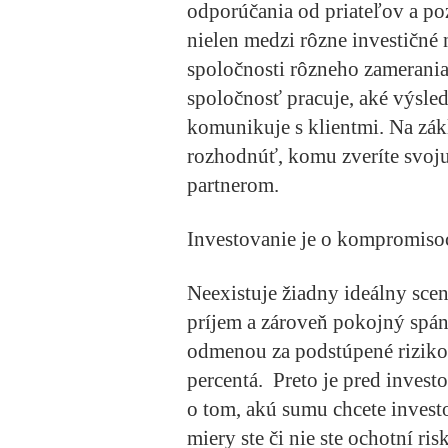
odporúčania od priateľov a poz
nielen medzi rôzne investičné n
spoločnosti rôzneho zamerania a
spoločnosť pracuje, aké výsl
komunikuje s klientmi. Na zák
rozhodnúť, komu zveríte svoju
partnerom.
Investovanie je o kompromiso
Neexistuje žiadny ideálny scen
príjem a zároveň pokojný spán
odmenou za podstúpené riziko
percentá. Preto je pred inves
o tom, akú sumu chcete investo
miery ste či nie ste ochotní ri