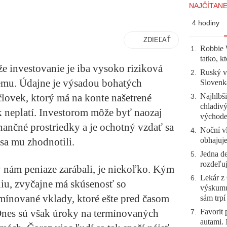
NAJČÍTANE
4 hodiny
ZDIEĽAŤ
Robbie W
1
.
tatko, k
že investovanie je iba vysoko riziková
Ruský vo
2
.
ždému. Údajne je výsadou bohatých
Slovenk
Najhlbši
človek, ktorý má na konte našetrené
3
.
chladivý
k neplatí. Investorom môže byť naozaj
východ
nančné prostriedky a je ochotný vzdať sa
Noční vl
4
.
obhajuj
 sa mu zhodnotili.
Jedna de
5
.
rozdeľuj
 nám peniaze zarábali, je niekoľko. Kým
Lekár z 
6
.
niu, zvyčajne má skúsenosť so
výskumu
mínované vklady, ktoré ešte pred časom
sám trpí
Favorit
Dnes sú však úroky na termínovaných
7
.
autami. 