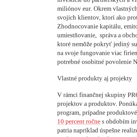
miliónov eur. Okrem vlastných
svojich klientov, ktorí ako pr
Zhodnocovanie kapitálu, emito
umiestňovanie, správa a obcho
ktoré nemôže pokryť jediný su
na svoje fungovanie viac firiem
potrebné osobitné povolenie 
Vlastné produkty aj projekty
V rámci finančnej skupiny PR
projektov a produktov. Ponúk
program, prípadne produktové
10 percent ročne
s obdobím inv
patria napríklad úspešne real