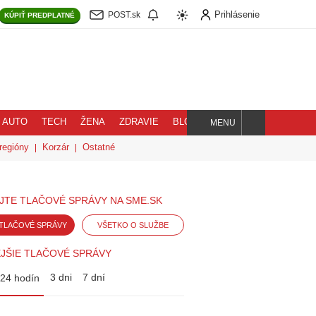
Prihlásenie
POST.sk
KÚPIŤ
PREDPLATNÉ
AUTO
TECH
ŽENA
ZDRAVIE
BLOG
MENU
Hľadaj
regióny
Korzár
Ostatné
JTE TLAČOVÉ SPRÁVY NA SME.SK
TLAČOVÉ SPRÁVY
VŠETKO O SLUŽBE
JŠIE TLAČOVÉ SPRÁVY
3 dni
7 dní
24 hodín