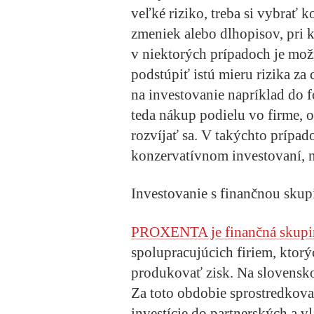
veľké riziko, treba si vybrať 
zmeniek alebo dlhopisov, pri 
v niektorých prípadoch je možn
podstúpiť istú mieru rizika za
na investovanie napríklad do fo
teda nákup podielu vo firme, o
rozvíjať sa. V takýchto prípad
konzervatívnom investovaní, ni
Investovanie s finančnou s
PROXENTA je finančná skupi
spolupracujúcich firiem, ktor
produkovať zisk. Na slovensk
Za toto obdobie sprostredkova
investície do partnerských a 