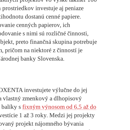
 prostriedkov investuje aj peniaze
otihodnotu dostanú cenné papiere.
vanie cenných papierov, ich
dovanie s nimi sú rozličné činnosti,
bjekt, preto finančná skupina potrebuje
, pričom na niektoré z činností je
Národnej banky Slovenska.
OXENTA investujete výlučne do jej
a vlastný zmenkový a dlhopisový
 balíky s
fixným výnosom od 6,5 až do
estície 1 až 3 roky. Medzi jej projekty
izovaný projekt nájomného bývania