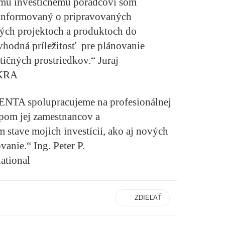
mu investičnému poradcovi som
 informovaný o pripravovaných
ných projektoch a produktoch do
 vhodná príležitosť pre plánovanie
tičných prostriedkov.“
Juraj
EKRA
NTA spolupracujeme na profesionálnej
upom jej zamestnancov a
stave mojich investícií, ako aj nových
ovanie.“
Ing. Peter P.
ational
ZDIEĽAŤ