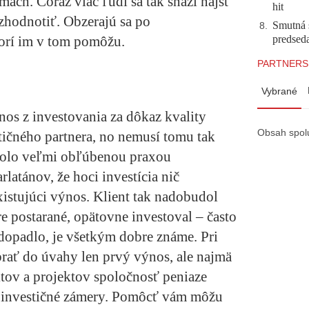
ách. Čoraz viac ľudí sa tak snaží nájsť
hit
 zhodnotiť. Obzerajú sa po
Smutná 
8
.
predsed
orí im v tom pomôžu.
PARTNERS
Vybrané
os z investovania za dôkaz kvality
Obsah spol
estičného partnera, no nemusí tomu tak
 bolo veľmi obľúbenou praxou
latánov, že hoci investícia nič
existujúci výnos. Klient tak nadobudol
re postarané, opätovne investoval – často
 dopadlo, je všetkým dobre známe. Pri
brať do úvahy len prvý výnos, ale najmä
tov a projektov spoločnosť peniaze
né investičné zámery. Pomôcť vám môžu