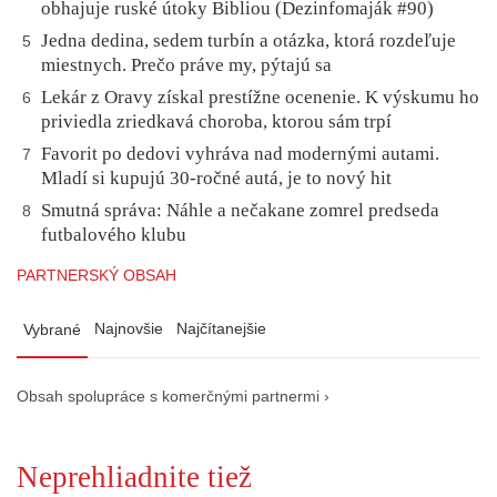
obhajuje ruské útoky Bibliou (Dezinfomaják #90)
Jedna dedina, sedem turbín a otázka, ktorá rozdeľuje
5
miestnych. Prečo práve my, pýtajú sa
Lekár z Oravy získal prestížne ocenenie. K výskumu ho
6
priviedla zriedkavá choroba, ktorou sám trpí
Favorit po dedovi vyhráva nad modernými autami.
7
Mladí si kupujú 30-ročné autá, je to nový hit
Smutná správa: Náhle a nečakane zomrel predseda
8
futbalového klubu
PARTNERSKÝ OBSAH
Najnovšie
Najčítanejšie
Vybrané
Obsah spolupráce s komerčnými partnermi ›
Neprehliadnite tiež