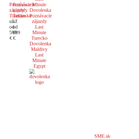
Poznávacie
Poznávacie
Minute
zájazdy
zájazdy
Dovolenka
Turecko
Taliansko
Poznávacie
už
už
zájazdy
od
od
Last
599
699
Minute
€
€
Turecko
Dovolenka
Maldivy
Last
Minute
Egypt
SME.sk