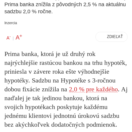
Prima banka znížila z pôvodných 2,5 % na aktuálnu
sadzbu 2,0 % ročne.
Inzercia
+
A
-
ZDIEĽAŤ
A
|
Prima banka, ktorá je už druhý rok
najrýchlejšie rastúcou bankou na trhu hypoték,
priniesla v závere roka ešte výhodnejšie
hypotéky. Sadzbu na Hypotéke s 3-ročnou
dobou fixácie znížila na
2,0 % pre každého
. Aj
naďalej je tak jedinou bankou, ktorá na
svojich hypotékach poskytuje každému
jednému klientovi jednotnú úrokovú sadzbu
bez akýchkoľvek dodatočných podmienok.