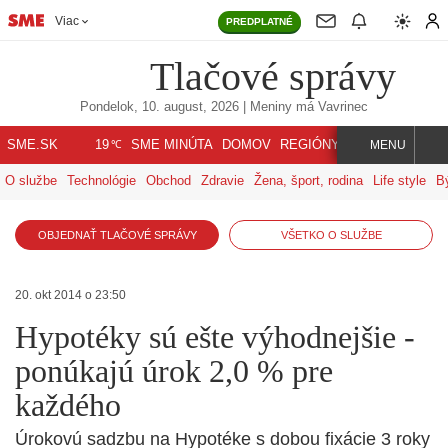
Viac
PREDPLATNÉ
Tlačové správy
Pondelok, 10. august, 2026
| Meniny má
Vavrinec
℃
SME.SK
SME MINÚTA
DOMOV
REGIÓNY
INDEX
SVET
19
MENU
O službe
Technológie
Obchod
Zdravie
Žena, šport, rodina
Life style
B
OBJEDNAŤ TLAČOVÉ SPRÁVY
VŠETKO O SLUŽBE
20. okt 2014 o 23:50
Hypotéky sú ešte výhodnejšie -
ponúkajú úrok 2,0 % pre
každého
Úrokovú sadzbu na Hypotéke s dobou fixácie 3 roky