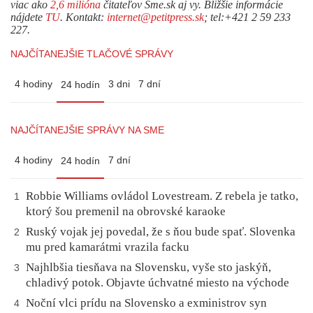
viac ako
2,6 milióna
čitateľov Sme.sk aj vy. Bližšie informácie
nájdete
TU
. Kontakt:
internet@petitpress.sk
; tel:+421 2 59 233
227.
NAJČÍTANEJŠIE TLAČOVÉ SPRÁVY
4 hodiny
3 dni
7 dní
24 hodín
NAJČÍTANEJŠIE SPRÁVY NA SME
4 hodiny
7 dní
24 hodín
Robbie Williams ovládol Lovestream. Z rebela je tatko,
1
ktorý šou premenil na obrovské karaoke
Ruský vojak jej povedal, že s ňou bude spať. Slovenka
2
mu pred kamarátmi vrazila facku
Najhlbšia tiesňava na Slovensku, vyše sto jaskýň,
3
chladivý potok. Objavte úchvatné miesto na východe
Noční vlci prídu na Slovensko a exministrov syn
4