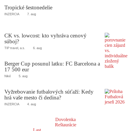
Tropické šestonedelie
INZERCIA
7. aug
CK vs. lowcost: kto vyhráva cenový
súboj?
TIP travel, a.s.
6. aug
Berger Cup posunul latku: FC Barcelona a
17 500 eur
Niké
5. aug
Vyžrebovanie futbalových súťaží: Kedy
hrá vaše mesto či dedina?
INZERCIA
4. aug
Dovolenka
Reštaurácie
Last