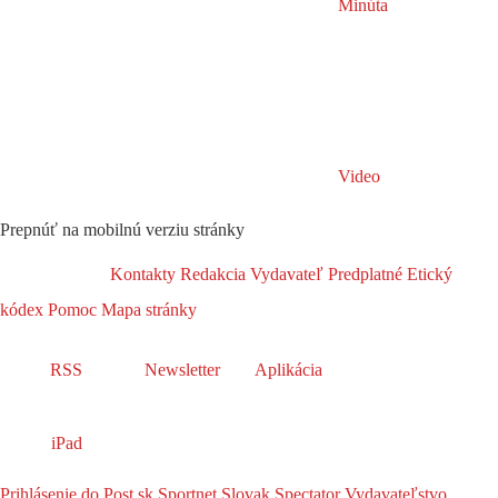
Minúta
Video
Prepnúť na mobilnú verziu stránky
Kontakty
Redakcia
Vydavateľ
Predplatné
Etický
kódex
Pomoc
Mapa stránky
RSS
Newsletter
Aplikácia
iPad
Prihlásenie do Post.sk
Sportnet
Slovak Spectator
Vydavateľstvo