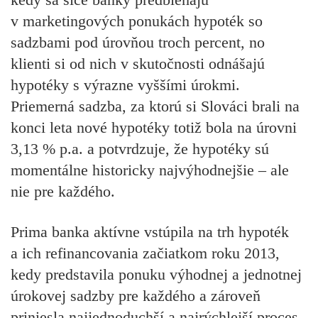
v marketingových ponukách hypoték so
sadzbami pod úrovňou troch percent, no
klienti si od nich v skutočnosti odnášajú
hypotéky s výrazne vyššími úrokmi.
Priemerná sadzba, za ktorú si Slováci brali na
konci leta nové hypotéky totiž bola na úrovni
3,13 % p.a. a potvrdzuje, že
hypotéky sú
momentálne historicky najvýhodnejšie – ale
nie pre každého.
Prima banka aktívne vstúpila na trh hypoték
a ich refinancovania začiatkom roku 2013,
kedy predstavila ponuku výhodnej a jednotnej
úrokovej sadzby pre každého a zároveň
priniesla najjednoduchší a najrýchlejší proces