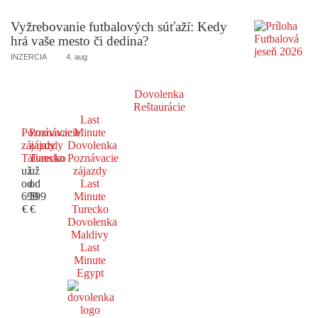
Vyžrebovanie futbalových súťaží: Kedy
hrá vaše mesto či dedina?
INZERCIA
4. aug
Dovolenka
Reštaurácie
Last
Poznávacie
Poznávacie
Minute
zájazdy
zájazdy
Dovolenka
Taliansko
Turecko
Poznávacie
už
už
zájazdy
od
od
Last
699
599
Minute
€
€
Turecko
Dovolenka
Maldivy
Last
Minute
Egypt