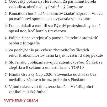
Obrovský požiar na Horehroní: Za pár minút horela
1
celá ulica, oheň mal byť založený úmyselne
Pamiatkari budú od Vietnamcov žiadať nápravu. Vdova
2
po mafiánovi spomína, ako vyzerala vila zvnútra
Ľudia plakali a modlili sa: Bývalý profesionálny hasič
3
opísal noc, keď horelo Braväcovo
Polícia žiada verejnosť o pomoc. Potrebuje stotožniť
4
osobu z fotografie
Za pochybenia pri výbere zhotoviteľov šiestich
5
rekonštrukcií mostov čelia krajskí cestári ďalšej pokute
Slovensko pobláznila svojou autentickosťou. Švrček sa
6
zlepšila o 9 sekúnd a umiestnila sa v TOP 10
Hlinka Gretzky Cup 2026: Slovensko odchádza bez
7
medailí, v zápase o bronz prehralo s Fínskom
V júni oslavovali titul, teraz končia. V ďalšej obci
8
zanikol mužský futbal
PARTNERSKÝ OBSAH