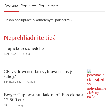
Najnovšie
Najčítanejšie
Vybrané
Obsah spolupráce s komerčnými partnermi ›
Neprehliadnite tiež
Tropické šestonedelie
INZERCIA
7. aug
CK vs. lowcost: kto vyhráva cenový
súboj?
TIP travel, a.s.
6. aug
Berger Cup posunul latku: FC Barcelona a
17 500 eur
Niké
5. aug