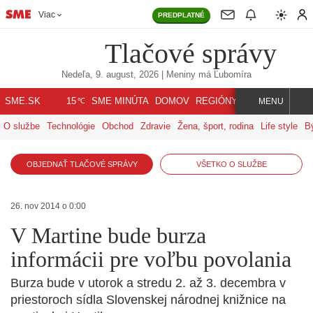
Viac
PREDPLATNÉ
Tlačové správy
Nedeľa, 9. august, 2026
| Meniny má
Ľubomíra
℃
SME.SK
SME MINÚTA
DOMOV
REGIÓNY
INDEX
SVET
15
MENU
O službe
Technológie
Obchod
Zdravie
Žena, šport, rodina
Life style
B
OBJEDNAŤ TLAČOVÉ SPRÁVY
VŠETKO O SLUŽBE
26. nov 2014 o 0:00
V Martine bude burza
informácii pre voľbu povolania
Burza bude v utorok a stredu 2. až 3. decembra v
priestoroch sídla Slovenskej národnej knižnice na