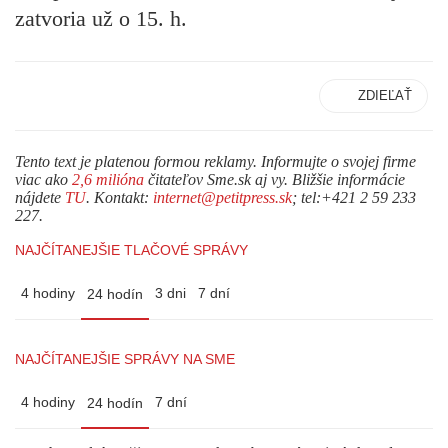
zatvoria už o 15. h.
ZDIEĽAŤ
Tento text je platenou formou reklamy. Informujte o svojej firme
viac ako
2,6 milióna
čitateľov Sme.sk aj vy. Bližšie informácie
nájdete
TU
. Kontakt:
internet@petitpress.sk
; tel:+421 2 59 233
227.
NAJČÍTANEJŠIE TLAČOVÉ SPRÁVY
4 hodiny
3 dni
7 dní
24 hodín
NAJČÍTANEJŠIE SPRÁVY NA SME
4 hodiny
7 dní
24 hodín