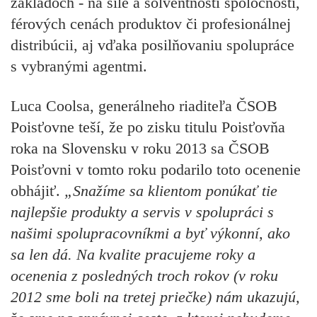
základoch - na sile a solventnosti spoločnosti,
férových cenách produktov či profesionálnej
distribúcii, aj vďaka posilňovaniu spolupráce
s vybranými agentmi.
Luca Coolsa, generálneho riaditeľa
ČSOB
Poisťovne
teší, že po zisku titulu
Poisťovňa
roka na Slovensku
v roku 2013 sa ČSOB
Poisťovni v tomto roku podarilo toto ocenenie
obhájiť.
„
Snažíme sa klientom ponúkať tie
najlepšie produkty a servis v spolupráci s
našimi spolupracovníkmi a byť výkonní, ako
sa len dá. Na kvalite pracujeme roky a
ocenenia z posledných troch rokov (v roku
2012 sme boli na tretej priečke) nám ukazujú,