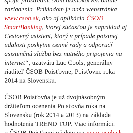
spojiť prostredníctvom akéhokoľvek online
zariadenia. Príkladom je naša webstránka
www.csob.sk
, ako aj aplikácia
ČSOB
SmartBanking
, ktorej súčasťou je napríklad aj
Cestovný asistent, ktorý v prípade poistnej
udalosti poskytne cenné rady a odporučí
asistenčnú službu bez nutného pripojenia na
internet“,
uzatvára Luc Cools, generálny
riaditeľ ČSOB Poisťovne, Poisťovne roka
2014 na Slovensku.
ČSOB Poisťovňa
je už dvojnásobným
držiteľom ocenenia
Poisťovňa roka na
Slovensku
(rok 2014 a 2013) na základe
hodnotenia TREND TOP. Viac informácii
o ČSOB Poisťovni nájdete na:
www.csob.sk
.