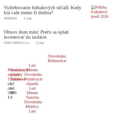
Vyžrebovanie futbalových súťaží: Kedy
hrá vaše mesto či dedina?
INZERCIA
4. aug
Obnov dom mini: Prečo sa oplatí
investovať do izolácie
VUNO HREUS s.r.o.
3. aug
Dovolenka
Reštaurácie
Last
Poznávacie
Poznávacie
Minute
zájazdy
zájazdy
Dovolenka
Turecko
Taliansko
Poznávacie
už
už
zájazdy
od
od
Last
599
699
Minute
€
€
Turecko
Dovolenka
Maldivy
Last