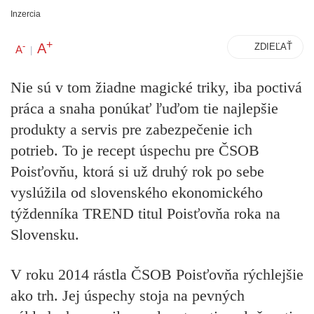
Inzercia
+
A
-
ZDIEĽAŤ
A
|
Nie sú v tom žiadne magické triky, iba poctivá
práca a snaha ponúkať ľuďom tie najlepšie
produkty a servis pre zabezpečenie ich
potrieb. To je recept úspechu pre ČSOB
Poisťovňu, ktorá si už druhý rok po sebe
vyslúžila od slovenského ekonomického
týždenníka TREND titul Poisťovňa roka na
Slovensku.
V roku 2014 rástla ČSOB Poisťovňa rýchlejšie
ako trh. Jej úspechy stoja na pevných