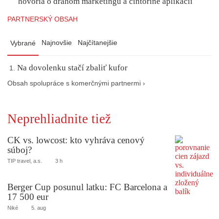
hovoria o drahom marketingu a cintoríne aplikácií
PARTNERSKÝ OBSAH
Najnovšie
Najčítanejšie
Vybrané
Na dovolenku stačí zbaliť kufor
Obsah spolupráce s komerčnými partnermi ›
Neprehliadnite tiež
CK vs. lowcost: kto vyhráva cenový
súboj?
TIP travel, a.s.
3 h
Berger Cup posunul latku: FC Barcelona a
17 500 eur
Niké
5. aug