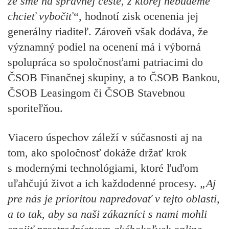
že sme na správnej ceste, z ktorej nebudeme
chcieť vybočiť“
, hodnotí zisk ocenenia jej
generálny riaditeľ. Zároveň však dodáva, že
významný podiel na ocenení má i výborná
spolupráca so spoločnosťami patriacimi do
ČSOB Finančnej skupiny, a to ČSOB Bankou,
ČSOB Leasingom či ČSOB Stavebnou
sporiteľňou.
Viacero úspechov záleží v súčasnosti aj na
tom, ako spoločnosť dokáže držať krok
s modernými technológiami, ktoré ľuďom
uľahčujú život a ich každodenné procesy.
„Aj
pre nás je prioritou napredovať v tejto oblasti,
a to tak, aby sa naši zákazníci s nami mohli