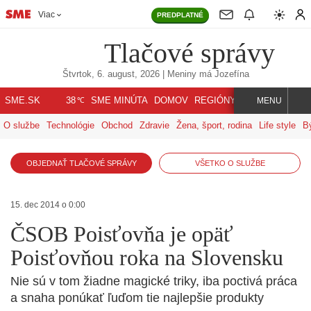
Viac
PREDPLATNÉ
Tlačové správy
Štvrtok, 6. august, 2026
| Meniny má
Jozefína
℃
SME.SK
SME MINÚTA
DOMOV
REGIÓNY
INDEX
SVET
38
MENU
O službe
Technológie
Obchod
Zdravie
Žena, šport, rodina
Life style
B
OBJEDNAŤ TLAČOVÉ SPRÁVY
VŠETKO O SLUŽBE
15. dec 2014 o 0:00
ČSOB Poisťovňa je opäť
Poisťovňou roka na Slovensku
Nie sú v tom žiadne magické triky, iba poctivá práca
a snaha ponúkať ľuďom tie najlepšie produkty