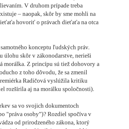
mlievaním. V druhom prípade treba
existuje – naopak, skôr by sme mohli na
eťaťa hovoriť o právach dieťaťa na otca
o samotného konceptu ľudských práv.
 úlohu skôr v zákonodarstve, nerieši
á morálka. Z princípu sú tiež dohovory a
ducho z toho dôvodu, že sa zmenil
xpremiérka Radičová vyslúžila kritiku
l rozšírila aj na morálku spoločnosti).
 cirkev sa vo svojich dokumentoch
bo "práva osoby”)? Rozdiel spočíva v
vádza od prirodzeného zákona, ktorý