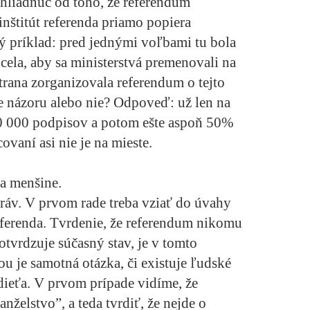
hliadnuc od toho, že referendum
inštitút referenda priamo popiera
 príklad: pred jednými voľbami tu bola
hcela, aby sa ministerstvá premenovali na
trana zorganizovala referendum o tejto
e názoru alebo nie? Odpoveď: už len na
0 000 podpisov a potom ešte aspoň 50%
ovaní asi nie je na mieste.
a menšine.
práv. V prvom rade treba vziať do úvahy
ferenda. Tvrdenie, že referendum nikomu
tvrdzuje súčasný stav, je v tomto
u je samotná otázka, či existuje ľudské
dieťa. V prvom prípade vidíme, že
nželstvo”, a teda tvrdiť, že nejde o