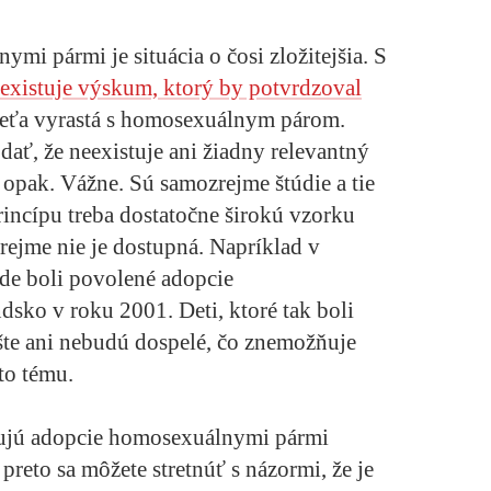
mi pármi je situácia o čosi zložitejšia. S
existuje výskum, ktorý by potvrdzoval
ieťa vyrastá s homosexuálnym párom.
ť, že neexistuje ani žiadny relevantný
opak. Vážne. Sú samozrejme štúdie a tie
rincípu treba dostatočne širokú vzorku
rejme nie je dostupná. Napríklad v
de boli povolené adopcie
ko v roku 2001. Deti, ktoré tak boli
te ani nebudú dospelé, čo znemožňuje
to tému.
vujú adopcie homosexuálnymi pármi
preto sa môžete stretnúť s názormi, že je