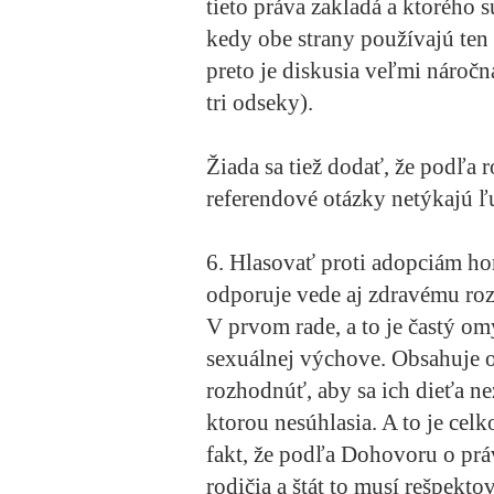
tieto práva zakladá a ktorého 
kedy obe strany používajú ten
preto je diskusia veľmi náročn
tri odseky).
Žiada sa tiež dodať, že podľa 
referendové otázky netýkajú ľ
6. Hlasovať proti adopciám ho
odporuje vede aj zdravému ro
V prvom rade, a to je častý om
sexuálnej výchove. Obsahuje o
rozhodnúť, aby sa ich dieťa ne
ktorou nesúhlasia. A to je ce
fakt, že podľa Dohovoru o pr
rodičia a štát to musí rešpekto