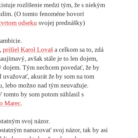
stuje rozlíšenie medzi tým, že s niekým
vidím. (O tomto fenoméne hovorí
štvrtom odseku
svojej prednášky)
 ambície.
,
prišiel Karol Lovaš
a celkom sa to, zdá
zaujímavý, avšak stále je to len dojem,
ý dojem. Tým nechcem povedať, že by
uvažovať, akurát že by som na tom
du, lebo možno nad tým neuvažuje.
V tomto by som potom súhlasil s
o Marec
.
statným svoj názor.
ostatným nanucovať svoj názor, tak by asi