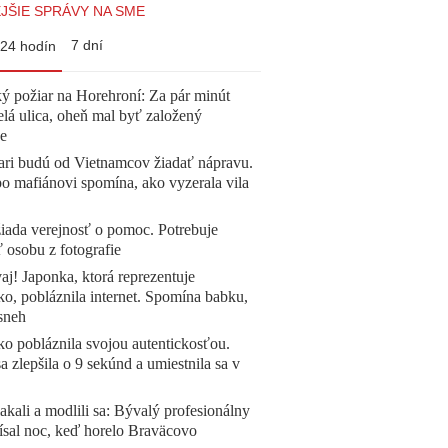
JŠIE SPRÁVY NA SME
7 dní
24 hodín
ý požiar na Horehroní: Za pár minút
elá ulica, oheň mal byť založený
e
ari budú od Vietnamcov žiadať nápravu.
o mafiánovi spomína, ako vyzerala vila
žiada verejnosť o pomoc. Potrebuje
ť osobu z fotografie
aj! Japonka, ktorá reprezentuje
o, pobláznila internet. Spomína babku,
sneh
o pobláznila svojou autentickosťou.
a zlepšila o 9 sekúnd a umiestnila sa v
akali a modlili sa: Bývalý profesionálny
ísal noc, keď horelo Braväcovo