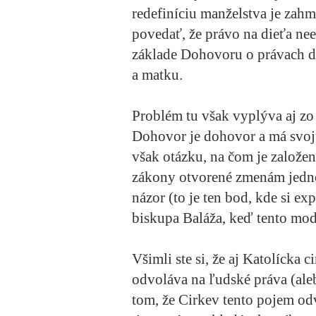
redefiníciu manželstva je zah
povedať, že právo na dieťa ne
základe Dohovoru o právach di
a matku.
Problém tu však vyplýva aj z
Dohovor je dohovor a má svoju
však otázku, na čom je založen
zákony otvorené zmenám jedno
názor (to je ten bod, kde si e
biskupa Baláža, keď tento mode
Všimli ste si, že aj Katolícka
odvoláva na ľudské práva (ale
tom, že Cirkev tento pojem od