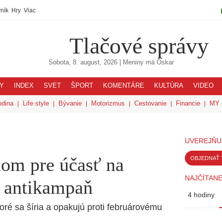
ník
Hry
Viac
Tlačové správy
Sobota, 8. august, 2026
| Meniny má
Oskar
Y
INDEX
SVET
ŠPORT
KOMENTÁRE
KULTÚRA
VIDEO
odina
Life style
Bývanie
Motorizmus
Cestovanie
Financie
MY 
UVEREJŇU
om pre účasť na
OBJEDNAŤ 
NAJČÍTANE
o antikampaň
4 hodiny
oré sa šíria a opakujú proti februárovému