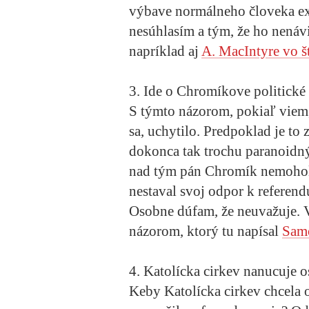
výbave normálneho človeka exi
nesúhlasím a tým, že ho nená
napríklad aj
A. MacIntyre vo 
3. Ide o Chromíkove politické
S týmto názorom, pokiaľ viem
sa, uchytilo. Predpoklad je to 
dokonca tak trochu paranoidn
nad tým pán Chromík nemohol 
nestaval svoj odpor k referen
Osobne dúfam, že neuvažuje. 
názorom, ktorý tu napísal
Sam
4. Katolícka cirkev nanucuje o
Keby Katolícka cirkev chcela 