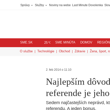
Správy
Služby
Noviny na webe
Last Minute Dovolenka
Slov
SME.SK
SME MINÚTA
DOMOV
REGIÓN
℃
25
O službe
Technológie
Obchod
Zdravie
Žena, šport, r
2. feb 2014 o 11:10
Najlepším dôvod
referende je jeh
Sedem najčastejších neprávd, kt
referendu. A jeden bonus.