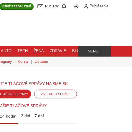
Prihlásenie
POST.sk
KÚPIŤ
PREDPLATNÉ
AUTO
TECH
ŽENA
ZDRAVIE
BLOG
MENU
Hľadaj
regióny
Korzár
Ostatné
JTE TLAČOVÉ SPRÁVY NA SME.SK
TLAČOVÉ SPRÁVY
VŠETKO O SLUŽBE
JŠIE TLAČOVÉ SPRÁVY
3 dni
7 dní
24 hodín