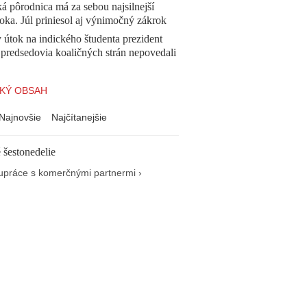
á pôrodnica má za sebou najsilnejší
oka. Júl priniesol aj výnimočný zákrok
 útok na indického študenta prezident
 predsedovia koaličných strán nepovedali
KÝ OBSAH
Najnovšie
Najčítanejšie
 šestonedelie
upráce s komerčnými partnermi ›