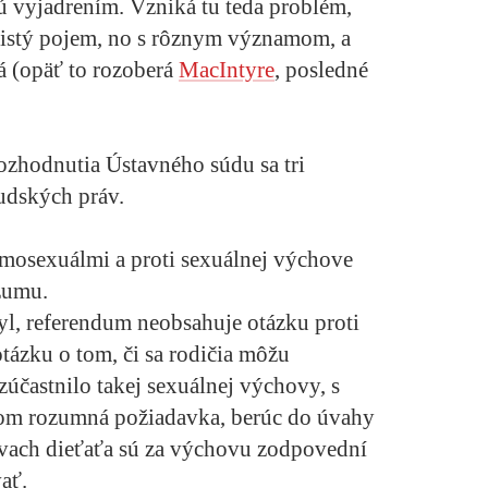
sú vyjadrením. Vzniká tu teda problém,
 istý pojem, no s rôznym významom, a
á (opäť to rozoberá
MacIntyre
, posledné
rozhodnutia Ústavného súdu sa tri
udských práv.
mosexuálmi a proti sexuálnej výchove
zumu.
yl, referendum neobsahuje otázku proti
tázku o tom, či sa rodičia môžu
zúčastnilo takej sexuálnej výchovy, s
lkom rozumná požiadavka, berúc do úvahy
ávach dieťaťa sú za výchovu zodpovední
vať.