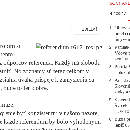
NAJČÍTANE
4 hodiny
Obrovsk
1
.
ZDIEĽAŤ
horela c
úmyseln
robím si
Pamiatk
2
.
Vdova p
 tento
zvnútra
 z odporcov referenda. Každý má slobodu
Polícia 
3
.
astniť. No zoznamy sú teraz celkom v
stotožni
zsiahla úvaha prispeje k zamysleniu sa
Ani, dav
4
.
Slovensk
 bude to len dobre.
srnky a 
Slovensk
5
.
niaze.
Švrček s
TOP 10
 by sme byť konzistentní v našom názore,
Ľudia pl
6
.
že každé referendum by bolo vyhodenými
hasič op