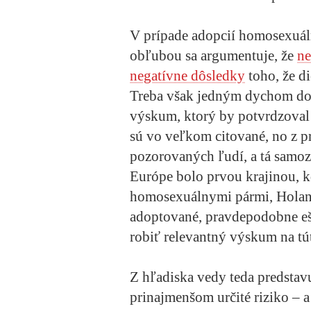
V prípade adopcií homosexuálny
obľubou sa argumentuje, že
ne
negatívne dôsledky
toho, že d
Treba však jedným dychom doda
výskum, ktorý by potvrdzoval 
sú vo veľkom citované, no z p
pozorovaných ľudí, a tá samoz
Európe bolo prvou krajinou, k
homosexuálnymi pármi, Holands
adoptované, pravdepodobne eš
robiť relevantný výskum na tú
Z hľadiska vedy teda predsta
prinajmenšom určité riziko – a 