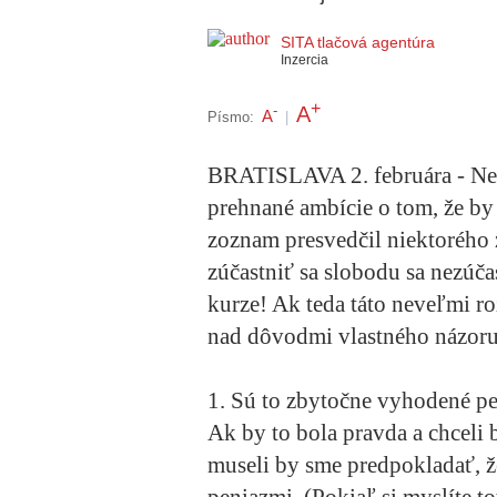
SITA tlačová agentúra
Inzercia
+
A
-
A
Písmo:
|
BRATISLAVA 2. februára - Ne
prehnané ambície o tom, že by
zoznam presvedčil niektorého
zúčastniť sa slobodu sa nezúč
kurze! Ak teda táto neveľmi ro
nad dôvodmi vlastného názoru,
1. Sú to zbytočne vyhodené pe
Ak by to bola pravda a chceli
museli by sme predpokladať, 