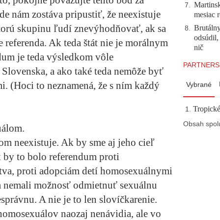
oto, pokojne považujte tento bod za
Martinsk
7
.
e nám zostáva pripustiť, že neexistuje
mesiac r
torú skupinu ľudí znevýhodňovať, ak sa
Brutálny
8
.
odsúdil,
e referenda. Ak teda štát nie je morálnym
nič
dum je teda výsledkom vôle
PARTNERS
 Slovenska, a ako také teda nemôže byť
. (Hoci to neznamená, že s ním každý
Vybrané
Tropické
Obsah spol
uálom.
 neexistuje. Ak by sme aj jeho cieľ
k by to bolo referendum proti
stva, proti adopciám detí homosexuálnymi
ia nemali možnosť odmietnuť sexuálnu
právnu. A nie je to len slovíčkarenie.
 homosexuálov naozaj nenávidia, ale vo