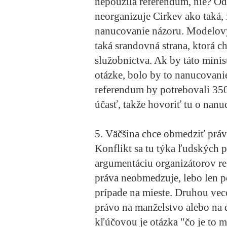
nepoužila referendum, nie? Od
neorganizuje Cirkev ako taká, 
nanucovanie názoru. Modelový
taká srandovná strana, ktorá c
služobníctva. Ak by táto minis
otázke, bolo by to nanucovani
referendum by potrebovali 35
účasť, takže hovoriť tu o nanuc
5. Väčšina chce obmedziť práv
Konflikt sa tu týka ľudských 
argumentáciu organizátorov re
práva neobmedzuje, lebo len po
prípade na mieste. Druhou veco
právo na manželstvo alebo na 
kľúčovou je otázka "čo je to ma