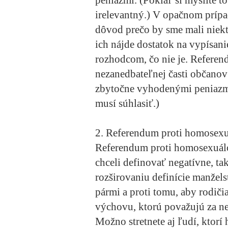
peniazmi. (Pokiaľ si myslíte t
irelevantný.) V opačnom prípad
dôvod prečo by sme mali niek
ich nájde dostatok na vypísani
rozhodcom, čo nie je. Referen
nezanedbateľnej časti občanov
zbytočne vyhodenými peniazmi
musí súhlasiť.)
2. Referendum proti homosex
Referendum proti homosexuálom
chceli definovať negatívne, ta
rozširovaniu definície manžel
pármi a proti tomu, aby rodič
výchovu, ktorú považujú za nes
Možno stretnete aj ľudí, ktorí