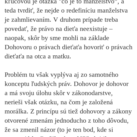
kľúčovou je otázka "čo je to manželstvo”, a
teda tvrdiť, že nejde o redefiníciu manželstva
je zahmlievaním. V druhom prípade treba
povedať, že právo na dieťa neexistuje –
naopak, skôr by sme mohli na základe
Dohovoru o právach dieťaťa hovoriť o právach
dieťaťa na otca a matku.
Problém tu však vyplýva aj zo samotného
konceptu ľudských práv. Dohovor je dohovor
a má svoju úlohu skôr v zákonodarstve,
nerieši však otázku, na čom je založená
morálka. Z princípu sú tiež dohovory a zákony
otvorené zmenám jednoducho z toho dôvodu,
že sa zmenil názor (to je ten bod, kde si