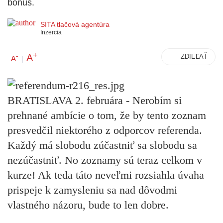
bonus.
SITA tlačová agentúra
Inzercia
+
A
-
ZDIEĽAŤ
A
|
BRATISLAVA 2. februára - Nerobím si
prehnané ambície o tom, že by tento zoznam
presvedčil niektorého z odporcov referenda.
Každý má slobodu zúčastniť sa slobodu sa
nezúčastniť. No zoznamy sú teraz celkom v
kurze! Ak teda táto neveľmi rozsiahla úvaha
prispeje k zamysleniu sa nad dôvodmi
vlastného názoru, bude to len dobre.