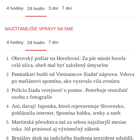
4 hodiny
3 dni
7 dní
24 hodín
NAJČÍTANEJŠIE SPRÁVY NA SME
4 hodiny
7 dní
24 hodín
Obrovský požiar na Horehroní: Za pár minút horela
1
celá ulica, oheň mal byť založený úmyselne
Pamiatkari budú od Vietnamcov žiadať nápravu. Vdova
2
po mafiánovi spomína, ako vyzerala vila zvnútra
Polícia žiada verejnosť o pomoc. Potrebuje stotožniť
3
osobu z fotografie
Ani, davaj! Japonka, ktorá reprezentuje Slovensko,
4
pobláznila internet. Spomína babku, srnky a sneh
Martinská pôrodnica má za sebou najsilnejší mesiac
5
roka. Júl priniesol aj výnimočný zákrok
Brutálny útok na indického študenta prezident odsúdil,
6