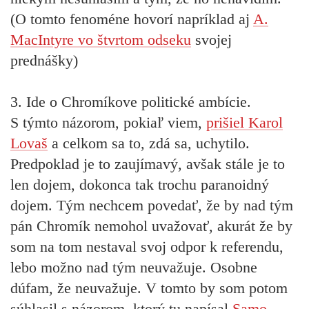
(O tomto fenoméne hovorí napríklad aj
A.
MacIntyre vo štvrtom odseku
svojej
prednášky)
3. Ide o Chromíkove politické ambície.
S týmto názorom, pokiaľ viem,
prišiel Karol
Lovaš
a celkom sa to, zdá sa, uchytilo.
Predpoklad je to zaujímavý, avšak stále je to
len dojem, dokonca tak trochu paranoidný
dojem. Tým nechcem povedať, že by nad tým
pán Chromík nemohol uvažovať, akurát že by
som na tom nestaval svoj odpor k referendu,
lebo možno nad tým neuvažuje. Osobne
dúfam, že neuvažuje. V tomto by som potom
súhlasil s názorom, ktorý tu napísal
Samo