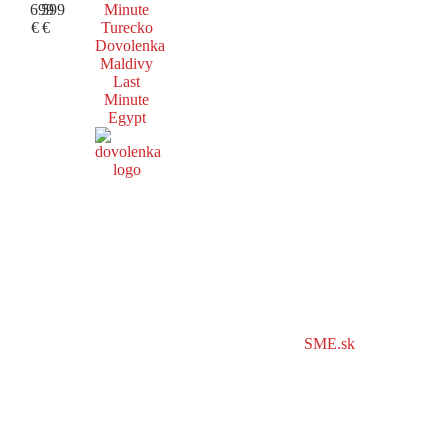
699
599
Minute
€
€
Turecko
Dovolenka
Maldivy
Last
Minute
Egypt
SME.sk