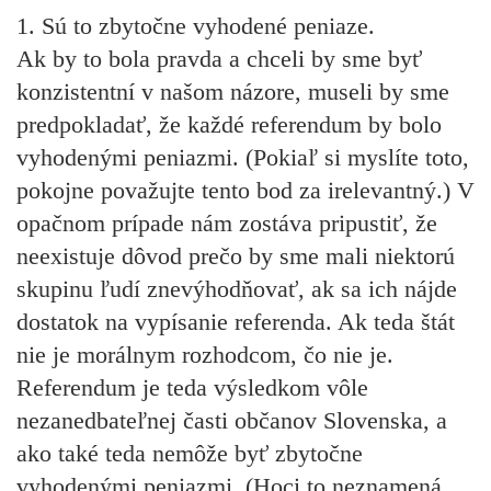
1. Sú to zbytočne vyhodené peniaze.
Ak by to bola pravda a chceli by sme byť
konzistentní v našom názore, museli by sme
predpokladať, že každé referendum by bolo
vyhodenými peniazmi. (Pokiaľ si myslíte toto,
pokojne považujte tento bod za irelevantný.) V
opačnom prípade nám zostáva pripustiť, že
neexistuje dôvod prečo by sme mali niektorú
skupinu ľudí znevýhodňovať, ak sa ich nájde
dostatok na vypísanie referenda. Ak teda štát
nie je morálnym rozhodcom, čo nie je.
Referendum je teda výsledkom vôle
nezanedbateľnej časti občanov Slovenska, a
ako také teda nemôže byť zbytočne
vyhodenými peniazmi. (Hoci to neznamená,