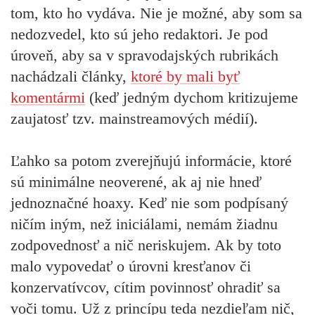
tom, kto ho vydáva. Nie je možné, aby som sa
nedozvedel, kto sú jeho redaktori. Je pod
úroveň, aby sa v spravodajských rubrikách
nachádzali články,
ktoré by mali byť
komentármi
(keď jedným dychom kritizujeme
zaujatosť tzv. mainstreamových médií).
Ľahko sa potom zverejňujú informácie, ktoré
sú minimálne neoverené, ak aj nie hneď
jednoznačné hoaxy. Keď nie som podpísaný
ničím iným, než iniciálami, nemám žiadnu
zodpovednosť a nič neriskujem. Ak by toto
malo vypovedať o úrovni kresťanov či
konzervatívcov, cítim povinnosť ohradiť sa
voči tomu. Už z princípu teda nezdieľam nič,