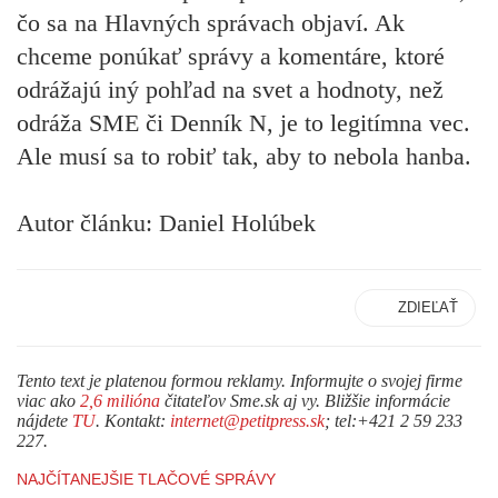
čo sa na Hlavných správach objaví. Ak
chceme ponúkať správy a komentáre, ktoré
odrážajú iný pohľad na svet a hodnoty, než
odráža SME či Denník N, je to legitímna vec.
Ale musí sa to robiť tak, aby to nebola hanba.
Autor článku: Daniel Holúbek
ZDIEĽAŤ
Tento text je platenou formou reklamy. Informujte o svojej firme
viac ako
2,6 milióna
čitateľov Sme.sk aj vy. Bližšie informácie
nájdete
TU
. Kontakt:
internet@petitpress.sk
; tel:+421 2 59 233
227.
NAJČÍTANEJŠIE TLAČOVÉ SPRÁVY