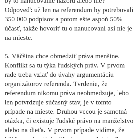
by to nanucovanie názoru alebo nie?
Odpoveď: už len na referendum by potrebovali
350 000 podpisov a potom ešte aspoň 50%
účasť, takže hovoriť tu o nanucovaní asi nie je
na mieste.
5. Väčšina chce obmedziť práva menšine.
Konflikt sa tu týka ľudských práv. V prvom
rade treba vziať do úvahy argumentáciu
organizátorov referenda. Tvrdenie, že
referendum nikomu práva neobmedzuje, lebo
len potvrdzuje súčasný stav, je v tomto
prípade na mieste. Druhou vecou je samotná
otázka, či existuje ľudské právo na manželstvo
alebo na dieťa. V prvom prípade vidíme, že