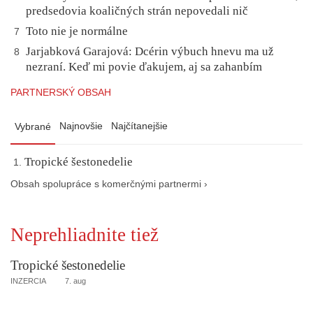
predsedovia koaličných strán nepovedali nič
Toto nie je normálne
7
Jarjabková Garajová: Dcérin výbuch hnevu ma už
8
nezraní. Keď mi povie ďakujem, aj sa zahanbím
PARTNERSKÝ OBSAH
Najnovšie
Najčítanejšie
Vybrané
Tropické šestonedelie
Obsah spolupráce s komerčnými partnermi ›
Neprehliadnite tiež
Tropické šestonedelie
INZERCIA
7. aug