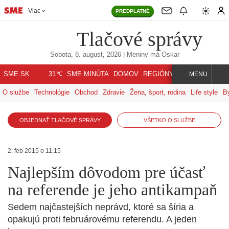
Viac
PREDPLATNÉ
Tlačové správy
Sobota, 8. august, 2026
| Meniny má
Oskar
℃
SME.SK
SME MINÚTA
DOMOV
REGIÓNY
INDEX
SVET
31
MENU
O službe
Technológie
Obchod
Zdravie
Žena, šport, rodina
Life style
B
OBJEDNAŤ TLAČOVÉ SPRÁVY
VŠETKO O SLUŽBE
2. feb 2015 o 11:15
Najlepším dôvodom pre účasť
na referende je jeho antikampaň
Sedem najčastejších neprávd, ktoré sa šíria a
opakujú proti februárovému referendu. A jeden