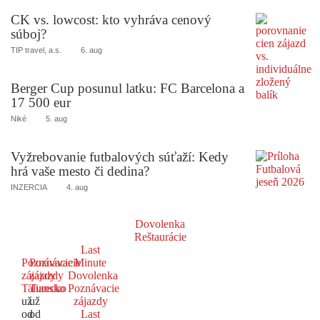
CK vs. lowcost: kto vyhráva cenový
súboj?
TIP travel, a.s.
6. aug
Berger Cup posunul latku: FC Barcelona a
17 500 eur
Niké
5. aug
Vyžrebovanie futbalových súťaží: Kedy
hrá vaše mesto či dedina?
INZERCIA
4. aug
Dovolenka
Reštaurácie
Last
Poznávacie
Poznávacie
Minute
zájazdy
zájazdy
Dovolenka
Taliansko
Turecko
Poznávacie
už
už
zájazdy
od
od
Last