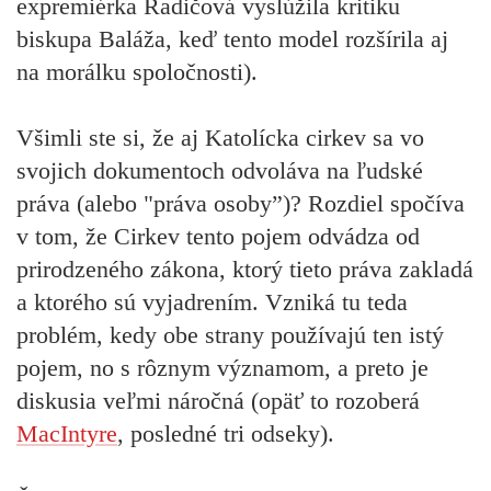
expremiérka Radičová vyslúžila kritiku
biskupa Baláža, keď tento model rozšírila aj
na morálku spoločnosti).
Všimli ste si, že aj Katolícka cirkev sa vo
svojich dokumentoch odvoláva na ľudské
práva (alebo "práva osoby”)? Rozdiel spočíva
v tom, že Cirkev tento pojem odvádza od
prirodzeného zákona, ktorý tieto práva zakladá
a ktorého sú vyjadrením. Vzniká tu teda
problém, kedy obe strany používajú ten istý
pojem, no s rôznym významom, a preto je
diskusia veľmi náročná (opäť to rozoberá
MacIntyre
, posledné tri odseky).