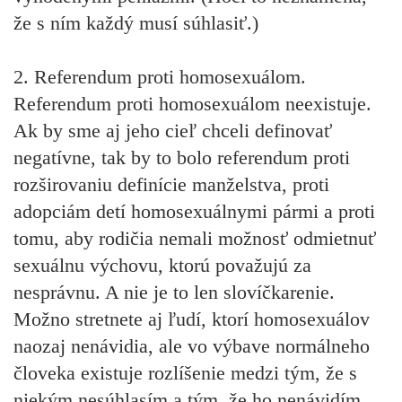
že s ním každý musí súhlasiť.)
2. Referendum proti homosexuálom.
Referendum proti homosexuálom neexistuje.
Ak by sme aj jeho cieľ chceli definovať
negatívne, tak by to bolo referendum proti
rozširovaniu definície manželstva, proti
adopciám detí homosexuálnymi pármi a proti
tomu, aby rodičia nemali možnosť odmietnuť
sexuálnu výchovu, ktorú považujú za
nesprávnu. A nie je to len slovíčkarenie.
Možno stretnete aj ľudí, ktorí homosexuálov
naozaj nenávidia, ale vo výbave normálneho
človeka existuje rozlíšenie medzi tým, že s
niekým nesúhlasím a tým, že ho nenávidím.