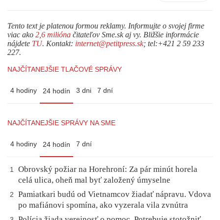
Tento text je platenou formou reklamy. Informujte o svojej firme
viac ako
2,6 milióna
čitateľov Sme.sk aj vy. Bližšie informácie
nájdete
TU
. Kontakt:
internet@petitpress.sk
; tel:+421 2 59 233
227.
NAJČÍTANEJŠIE TLAČOVÉ SPRÁVY
4 hodiny
3 dni
7 dní
24 hodín
NAJČÍTANEJŠIE SPRÁVY NA SME
4 hodiny
7 dní
24 hodín
Obrovský požiar na Horehroní: Za pár minút horela
1
celá ulica, oheň mal byť založený úmyselne
Pamiatkari budú od Vietnamcov žiadať nápravu. Vdova
2
po mafiánovi spomína, ako vyzerala vila zvnútra
Polícia žiada verejnosť o pomoc. Potrebuje stotožniť
3