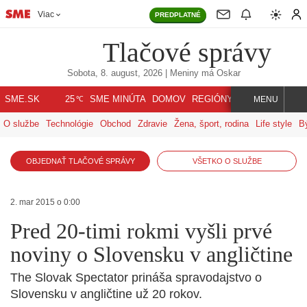
Viac
PREDPLATNÉ
Tlačové správy
Sobota, 8. august, 2026
| Meniny má
Oskar
℃
SME.SK
SME MINÚTA
DOMOV
REGIÓNY
INDEX
SVET
25
MENU
O službe
Technológie
Obchod
Zdravie
Žena, šport, rodina
Life style
B
OBJEDNAŤ TLAČOVÉ SPRÁVY
VŠETKO O SLUŽBE
2. mar 2015 o 0:00
Pred 20-timi rokmi vyšli prvé
noviny o Slovensku v angličtine
The Slovak Spectator prináša spravodajstvo o
Slovensku v angličtine už 20 rokov.