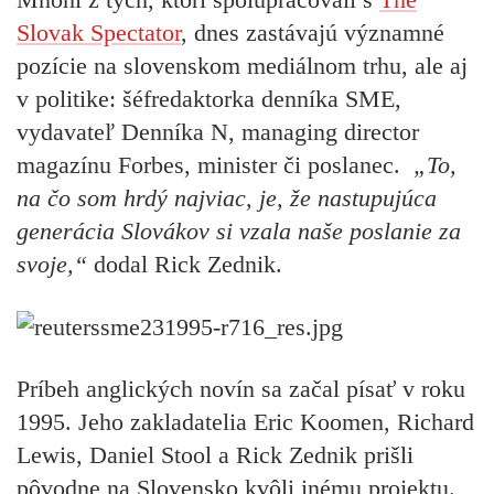
Slovak Spectator
, dnes zastávajú významné
pozície na slovenskom mediálnom trhu, ale aj
v politike: šéfredaktorka denníka SME,
vydavateľ Denníka N, managing director
magazínu Forbes, minister či poslanec.
„To,
na čo som hrdý najviac, je, že nastupujúca
generácia Slovákov si vzala naše poslanie za
svoje,“
dodal Rick Zednik.
Príbeh anglických novín sa začal písať v roku
1995. Jeho zakladatelia Eric Koomen, Richard
Lewis, Daniel Stool a Rick Zednik prišli
pôvodne na Slovensko kvôli inému projektu.