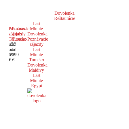
Dovolenka
Reštaurácie
Last
Poznávacie
Poznávacie
Minute
zájazdy
zájazdy
Dovolenka
Taliansko
Turecko
Poznávacie
už
už
zájazdy
od
od
Last
699
599
Minute
€
€
Turecko
Dovolenka
Maldivy
Last
Minute
Egypt