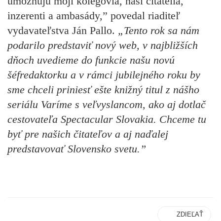
umožňujú moji kolegovia, naši čitatelia,
inzerenti a ambasády,” povedal riaditeľ
vydavateľstva Ján Pallo.
„Tento rok sa nám
podarilo predstaviť nový web, v najbližších
dňoch uvedieme do funkcie našu novú
šéfredaktorku a v rámci jubilejného roku by
sme chceli priniesť ešte knižný titul z nášho
seriálu Varíme s veľvyslancom, ako aj dotlač
cestovateľa Spectacular Slovakia. Chceme tu
byť pre našich čitateľov a aj naďalej
predstavovať Slovensko svetu.”
ZDIEĽAŤ