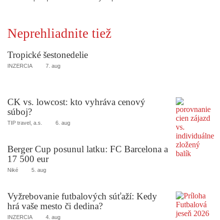
Neprehliadnite tiež
Tropické šestonedelie
INZERCIA
7. aug
CK vs. lowcost: kto vyhráva cenový
súboj?
TIP travel, a.s.
6. aug
Berger Cup posunul latku: FC Barcelona a
17 500 eur
Niké
5. aug
Vyžrebovanie futbalových súťaží: Kedy
hrá vaše mesto či dedina?
INZERCIA
4. aug