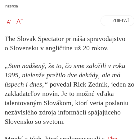
Inzercia
+
A
-
ZDIEĽAŤ
A
|
The Slovak Spectator prináša spravodajstvo
o Slovensku v angličtine už 20 rokov.
„Som nadšený, že to, čo sme založili v roku
1995, nielenže prežilo dve dekády, ale má
úspech i dnes,“
povedal Rick Zednik, jeden zo
zakladateľov novín. Je to možné vďaka
talentovaným Slovákom, ktorí veria poslaniu
nezávislého zdroja informácií spájajúceho
Slovensko so svetom.
Mnohí z tých, ktorí spolupracovali s
The