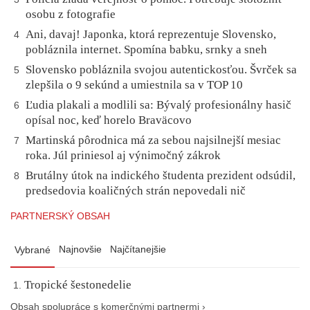
osobu z fotografie
Ani, davaj! Japonka, ktorá reprezentuje Slovensko,
4
pobláznila internet. Spomína babku, srnky a sneh
Slovensko pobláznila svojou autentickosťou. Švrček sa
5
zlepšila o 9 sekúnd a umiestnila sa v TOP 10
Ľudia plakali a modlili sa: Bývalý profesionálny hasič
6
opísal noc, keď horelo Braväcovo
Martinská pôrodnica má za sebou najsilnejší mesiac
7
roka. Júl priniesol aj výnimočný zákrok
Brutálny útok na indického študenta prezident odsúdil,
8
predsedovia koaličných strán nepovedali nič
PARTNERSKÝ OBSAH
Najnovšie
Najčítanejšie
Vybrané
Tropické šestonedelie
Obsah spolupráce s komerčnými partnermi ›