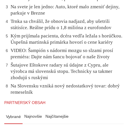
Na svete je len jedno: Auto, ktoré malo zmeniť dejiny,
3
parkuje v Brezne
Trnka sa chválil, že obnovia nadjazd, aby ušetrili
4
státisíce. Reálne prídu o 1,8 milióna z eurofondov
Kým prijímala pacienta, dcéra vedľa ležala s horúčkou.
5
Úspešná martinská primárka hovorí o cene kariéry
VIDEO: Šampión s nádormi mozgu so slzami prosí
6
premiéra: Dajte nám šancu bojovať o naše životy
Šutajove Eštokove radary sú údajne z Cypru, ale
7
výrobca má slovenskú stopu. Technicky sa takmer
zhodujú s ruskými
Na Slovensku vzniká nový nedostatkový tovar: dobrý
8
remeselník
PARTNERSKÝ OBSAH
Najnovšie
Najčítanejšie
Vybrané