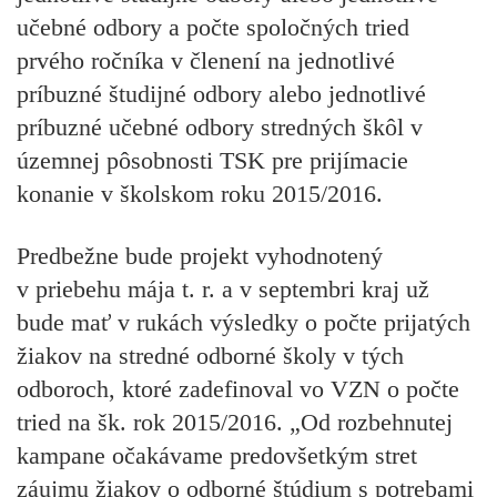
učebné odbory a počte spoločných tried
prvého ročníka v členení na jednotlivé
príbuzné študijné odbory alebo jednotlivé
príbuzné učebné odbory stredných škôl v
územnej pôsobnosti TSK pre prijímacie
konanie v školskom roku 2015/2016.
Predbežne bude projekt vyhodnotený
v priebehu mája t. r. a v septembri kraj už
bude mať v rukách výsledky
o počte prijatých
žiakov na stredné odborné školy v tých
odboroch, ktoré zadefinoval vo VZN o počte
tried na šk. rok 2015/2016.
„Od rozbehnutej
kampane očakávame predovšetkým stret
záujmu žiakov o odborné štúdium s potrebami