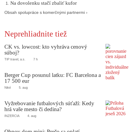
Na dovolenku stačí zbaliť kufor
Obsah spolupráce s komerčnými partnermi ›
Neprehliadnite tiež
CK vs. lowcost: kto vyhráva cenový
súboj?
TIP travel, a.s.
7 h
Berger Cup posunul latku: FC Barcelona a
17 500 eur
Niké
5. aug
Vyžrebovanie futbalových súťaží: Kedy
hrá vaše mesto či dedina?
INZERCIA
4. aug
Obnov dom mini: Prečo sa oplatí