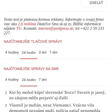
ZDIEĽAŤ
Tento text je platenou formou reklamy. Informujte o svojej firme
viac ako
2,6 milióna
čitateľov Sme.sk aj vy. Bližšie informácie
nájdete
TU
. Kontakt:
internet@petitpress.sk
; tel:+421 2 59 233
227.
NAJČÍTANEJŠIE TLAČOVÉ SPRÁVY
4 hodiny
3 dni
7 dní
24 hodín
NAJČÍTANEJŠIE SPRÁVY NA SME
4 hodiny
7 dní
24 hodín
Kto by mohol kúpiť slovenské Tesco? Favorit je jasný,
1
no záujem môžu prejaviť aj ďalší
Vlastnil ju mafián, teraz Vietnamci. Vzácnu vilu
2
demontujú neznámi muži, polícia zatiaľ nepomohla