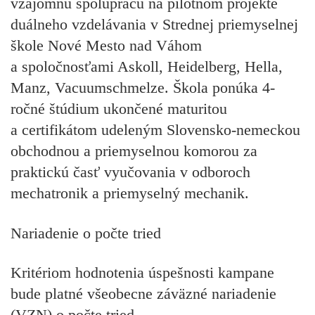
vzájomnú spoluprácu na pilotnom projekte
duálneho vzdelávania v Strednej priemyselnej
škole Nové Mesto nad Váhom
a spoločnosťami Askoll, Heidelberg, Hella,
Manz, Vacuumschmelze. Škola ponúka 4-
ročné štúdium ukončené maturitou
a certifikátom udeleným Slovensko-nemeckou
obchodnou a priemyselnou komorou za
praktickú časť vyučovania v odboroch
mechatronik a priemyselný mechanik.
Nariadenie o počte tried
Kritériom hodnotenia úspešnosti kampane
bude platné všeobecne záväzné nariadenie
(VZN) o počte tried.