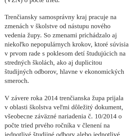
Trenčiansky samosprávny kraj pracuje na
zmenách v školstve od nástupu nového
vedenia župy. So zmenami prichádzalo aj
niekoľko nepopulárnych krokov, ktoré súvisia
v prvom rade s poklesom detí študujúcich na
stredných školách, ako aj duplicitou
študijných odborov, hlavne v ekonomických
smeroch.
V závere roka 2014 trenčianska župa prijala
v oblasti školstva veľmi dôležitý dokument,
všeobecne záväzné nariadenia č. 10/2014 o
počte tried prvého ročníka v členení na
jednotlivé študijné odbory alebo jednotlivé