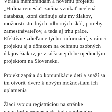
Vďaka memorandám a novému projektu
„Hrdina remesla“ začína vznikať ucelená
databáza, ktorá definuje záujmy žiakov,
možnosti stredných odborných škôl, potreby
zamestnávateľov, a teda aj trhu práce.
Efektívne zdieľanie týchto informácií, v rámci
projektu aj s dôrazom na ochranu osobných
údajov žiakov, je v súčasnej dobe ojedinelým
projektom na Slovensku.
Projekt zapája do komunikácie deti a snaží sa
im otvoriť dvere k novým možnostiam ich
uplatnenia
Žiaci svojou registráciou na stránke
www.hrdinaremesla.sk, teda vyplnením