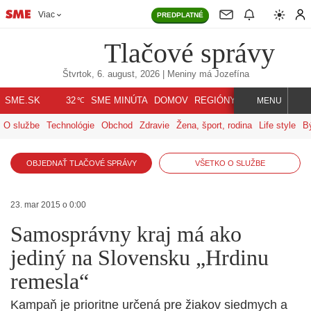
Viac
PREDPLATNÉ
Tlačové správy
Štvrtok, 6. august, 2026
| Meniny má
Jozefína
℃
SME.SK
SME MINÚTA
DOMOV
REGIÓNY
INDEX
SVET
32
MENU
O službe
Technológie
Obchod
Zdravie
Žena, šport, rodina
Life style
B
OBJEDNAŤ TLAČOVÉ SPRÁVY
VŠETKO O SLUŽBE
23. mar 2015 o 0:00
Samosprávny kraj má ako
jediný na Slovensku „Hrdinu
remesla“
Kampaň je prioritne určená pre žiakov siedmych a