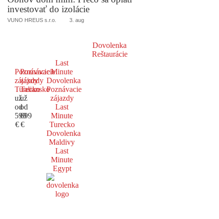
investovať do izolácie
VUNO HREUS s.r.o.
3. aug
Dovolenka
Reštaurácie
Last
Poznávacie
Poznávacie
Minute
zájazdy
zájazdy
Dovolenka
Turecko
Taliansko
Poznávacie
už
už
zájazdy
od
od
Last
599
699
Minute
€
€
Turecko
Dovolenka
Maldivy
Last
Minute
Egypt