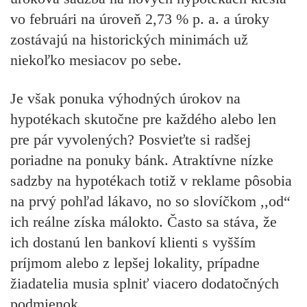
vo februári na úroveň 2,73 % p. a.
a úroky
zostávajú na historických minimách už
niekoľko mesiacov po sebe.
Je však ponuka výhodných úrokov na
hypotékach skutočne pre každého alebo len
pre pár vyvolených? Posvieťte si radšej
poriadne na ponuky bánk.
Atraktívne nízke
sadzby na hypotékach totiž v reklame pôsobia
na prvý pohľad lákavo, no so slovíčkom ,,od“
ich reálne získa málokto. Často sa stáva, že
ich dostanú len bankoví klienti s vyšším
príjmom alebo z lepšej lokality, prípadne
žiadatelia musia splniť viacero dodatočných
podmienok.