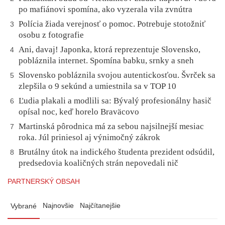
po mafiánovi spomína, ako vyzerala vila zvnútra
Polícia žiada verejnosť o pomoc. Potrebuje stotožniť
3
osobu z fotografie
Ani, davaj! Japonka, ktorá reprezentuje Slovensko,
4
pobláznila internet. Spomína babku, srnky a sneh
Slovensko pobláznila svojou autentickosťou. Švrček sa
5
zlepšila o 9 sekúnd a umiestnila sa v TOP 10
Ľudia plakali a modlili sa: Bývalý profesionálny hasič
6
opísal noc, keď horelo Braväcovo
Martinská pôrodnica má za sebou najsilnejší mesiac
7
roka. Júl priniesol aj výnimočný zákrok
Brutálny útok na indického študenta prezident odsúdil,
8
predsedovia koaličných strán nepovedali nič
PARTNERSKÝ OBSAH
Najnovšie
Najčítanejšie
Vybrané