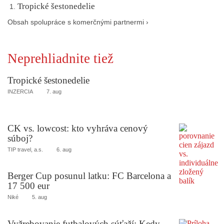
Tropické šestonedelie
Obsah spolupráce s komerčnými partnermi ›
Neprehliadnite tiež
Tropické šestonedelie
INZERCIA
7. aug
CK vs. lowcost: kto vyhráva cenový
súboj?
TIP travel, a.s.
6. aug
Berger Cup posunul latku: FC Barcelona a
17 500 eur
Niké
5. aug
Vyžrebovanie futbalových súťaží: Kedy