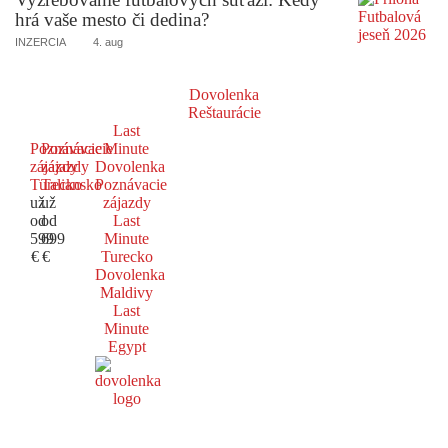
hrá vaše mesto či dedina?
INZERCIA
4. aug
Dovolenka
Reštaurácie
Last
Poznávacie
Poznávacie
Minute
zájazdy
zájazdy
Dovolenka
Turecko
Taliansko
Poznávacie
už
už
zájazdy
od
od
Last
599
699
Minute
€
€
Turecko
Dovolenka
Maldivy
Last
Minute
Egypt