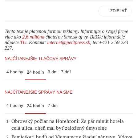
ZDIEĽAŤ
Tento text je platenou formou reklamy. Informujte o svojej firme
viac ako
2,6 milióna
čitateľov Sme.sk aj vy. Bližšie informácie
nájdete
TU
. Kontakt:
internet@petitpress.sk
; tel:+421 2 59 233
227.
NAJČÍTANEJŠIE TLAČOVÉ SPRÁVY
4 hodiny
3 dni
7 dní
24 hodín
NAJČÍTANEJŠIE SPRÁVY NA SME
4 hodiny
7 dní
24 hodín
Obrovský požiar na Horehroní: Za pár minút horela
1
celá ulica, oheň mal byť založený úmyselne
Pamiatkari budú od Vietnamcov žiadať nápravu. Vdova
2