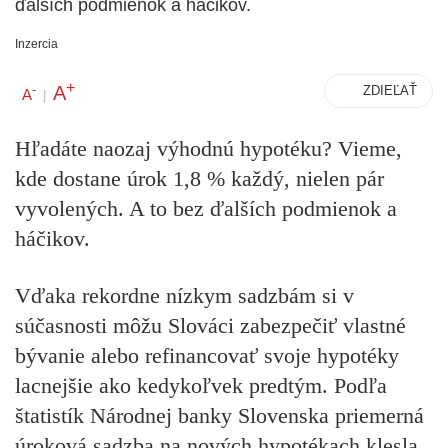
ďalších podmienok a háčikov.
Inzercia
+
A
-
ZDIEĽAŤ
A
|
Hľadáte naozaj výhodnú hypotéku? Vieme,
kde dostane úrok 1,8 % každý, nielen pár
vyvolených. A to bez ďalších podmienok a
háčikov.
Vďaka rekordne nízkym sadzbám si v
súčasnosti môžu Slováci zabezpečiť vlastné
bývanie alebo refinancovať svoje hypotéky
lacnejšie ako kedykoľvek predtým.
Podľa
štatistík Národnej banky Slovenska priemerná
úroková sadzba na nových hypotékach klesla