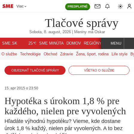
Viac
PREDPLATNÉ
Tlačové správy
Sobota, 8. august, 2026
| Meniny má
Oskar
℃
SME.SK
SME MINÚTA
DOMOV
REGIÓNY
INDEX
SVET
25
MENU
O službe
Technológie
Obchod
Zdravie
Žena, šport, rodina
Life style
B
OBJEDNAŤ TLAČOVÉ SPRÁVY
VŠETKO O SLUŽBE
15. apr 2015 o 23:50
Hypotéka s úrokom 1,8 % pre
každého, nielen pre vyvolených
Hľadáte výhodnú hypotéku? Vieme, kde dostane
úrok 1,8 % každý, nielen pár vyvolených. A to bez