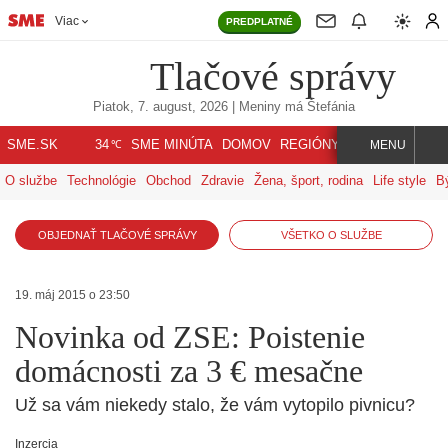
Viac
PREDPLATNÉ
Tlačové správy
Piatok, 7. august, 2026
| Meniny má
Štefánia
℃
SME.SK
SME MINÚTA
DOMOV
REGIÓNY
INDEX
SVET
34
MENU
O službe
Technológie
Obchod
Zdravie
Žena, šport, rodina
Life style
B
OBJEDNAŤ TLAČOVÉ SPRÁVY
VŠETKO O SLUŽBE
19. máj 2015 o 23:50
Novinka od ZSE: Poistenie
domácnosti za 3 € mesačne
Už sa vám niekedy stalo, že vám vytopilo pivnicu?
Inzercia