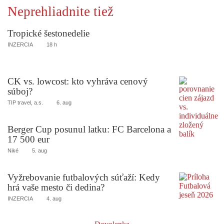
Neprehliadnite tiež
Tropické šestonedelie
INZERCIA
18 h
CK vs. lowcost: kto vyhráva cenový
súboj?
TIP travel, a.s.
6. aug
Berger Cup posunul latku: FC Barcelona a
17 500 eur
Niké
5. aug
Vyžrebovanie futbalových súťaží: Kedy
hrá vaše mesto či dedina?
INZERCIA
4. aug