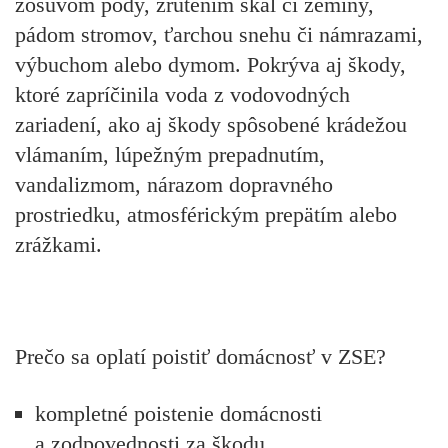
zosuvom pôdy, zrútením skál či zeminy,
pádom stromov, ťarchou snehu či námrazami,
výbuchom alebo dymom. Pokrýva aj škody,
ktoré zapríčinila voda z vodovodných
zariadení, ako aj škody spôsobené krádežou
vlámaním, lúpežným prepadnutím,
vandalizmom, nárazom dopravného
prostriedku, atmosférickým prepätím alebo
zrážkami.
Prečo sa oplatí poistiť domácnosť v ZSE?
kompletné poistenie
domácnosti
a zodpovednosti za škodu