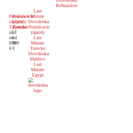
Dovolenka
Reštaurácie
Last
Poznávacie
Poznávacie
Minute
zájazdy
zájazdy
Dovolenka
Taliansko
Turecko
Poznávacie
už
už
zájazdy
od
od
Last
699
599
Minute
€
€
Turecko
Dovolenka
Maldivy
Last
Minute
Egypt