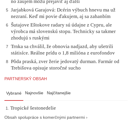
no záujem môžu prejaviť aj ďalší
Jarjabková Garajová: Dcérin výbuch hnevu ma už
5
nezraní. Keď mi povie ďakujem, aj sa zahanbím
Šutajove Eštokove radary sú údajne z Cypru, ale
6
výrobca má slovenskú stopu. Technicky sa takmer
zhodujú s ruskými
Trnka sa chválil, že obnovia nadjazd, aby ušetrili
7
státisíce. Reálne prídu o 1,8 milióna z eurofondov
Pôda praská, zver žerie jedovatý durman. Farmár od
8
Trebišova opisuje storočné sucho
PARTNERSKÝ OBSAH
Najnovšie
Najčítanejšie
Vybrané
Tropické šestonedelie
Obsah spolupráce s komerčnými partnermi ›