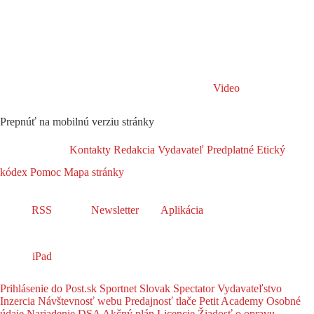
Video
Prepnúť na mobilnú verziu stránky
Kontakty
Redakcia
Vydavateľ
Predplatné
Etický
kódex
Pomoc
Mapa stránky
RSS
Newsletter
Aplikácia
iPad
Prihlásenie do Post.sk
Sportnet
Slovak Spectator
Vydavateľstvo
Inzercia
Návštevnosť webu
Predajnosť tlače
Petit Academy
Osobné
údaje
Nariadenie DSA
Akčný plán
Licencie
Žiadosť o opravu