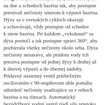
na dne a schodoch bazéna tak, aby postupne
presúvali nečistoty smerom k výpusti bazéna.
Dýzy sa v rovnakých cykloch ukazujú
a schovávajú, vždy postupne od schodov
k stene bazéna. Pri každom „vykuknutí“ sa
dýza pootočí a tak postupne spraví 360°, aby
pozbierala všetky nečistoty okolo seba. Dýza
nečistoty nenasáva, ale prúdom vody ich
presúva postupne od jednej dýzy k druhej až
k dnovej výpusti a do zbernej nádoby.
Prídavný nástenný ventil priebežným
oscilovaním v 90-stupňovom uhle pomáha
odstrániť nečistoty usadzujúce sa v rohoch
bazéna a na rímsach. Automatický
bezúdržbový vodný ventil riadi silu prietoku