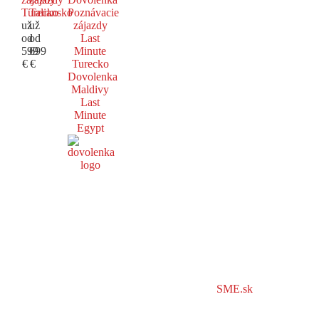
Turecko
Taliansko
Poznávacie
už
už
zájazdy
od
od
Last
599
699
Minute
€
€
Turecko
Dovolenka
Maldivy
Last
Minute
Egypt
SME.sk