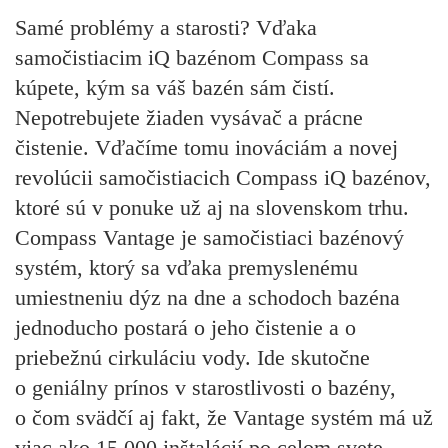
Samé problémy a starosti? Vďaka
samočistiacim iQ bazénom Compass sa
kúpete, kým sa váš bazén sám čistí.
Nepotrebujete žiaden vysávač a prácne
čistenie. Vďačíme tomu inováciám a novej
revolúcii samočistiacich Compass iQ bazénov,
ktoré sú v ponuke už aj na slovenskom trhu.
Compass Vantage je samočistiaci bazénový
systém, ktorý sa vďaka premyslenému
umiestneniu dýz na dne a schodoch bazéna
jednoducho postará o jeho čistenie a o
priebežnú cirkuláciu vody. Ide skutočne
o geniálny prínos v starostlivosti o bazény,
o čom svädčí aj fakt, že Vantage systém má už
viac ako 15.000 inštalácií po celom svete.