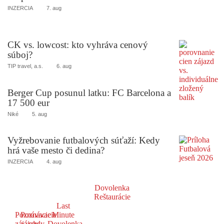
INZERCIA
7. aug
CK vs. lowcost: kto vyhráva cenový
súboj?
TIP travel, a.s.
6. aug
Berger Cup posunul latku: FC Barcelona a
17 500 eur
Niké
5. aug
Vyžrebovanie futbalových súťaží: Kedy
hrá vaše mesto či dedina?
INZERCIA
4. aug
Dovolenka
Reštaurácie
Last
Poznávacie
Poznávacie
Minute
zájazdy
zájazdy
Dovolenka