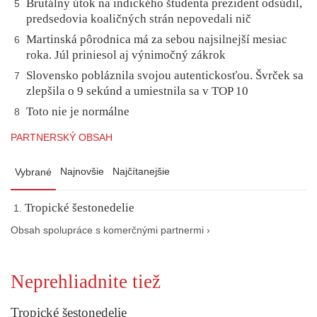
Brutálny útok na indického študenta prezident odsúdil,
5
predsedovia koaličných strán nepovedali nič
Martinská pôrodnica má za sebou najsilnejší mesiac
6
roka. Júl priniesol aj výnimočný zákrok
Slovensko pobláznila svojou autentickosťou. Švrček sa
7
zlepšila o 9 sekúnd a umiestnila sa v TOP 10
Toto nie je normálne
8
PARTNERSKÝ OBSAH
Najnovšie
Najčítanejšie
Vybrané
Tropické šestonedelie
Obsah spolupráce s komerčnými partnermi ›
Neprehliadnite tiež
Tropické šestonedelie