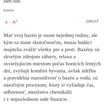
sám čistí.
Inzercia
+
A
-
ZDIEĽAŤ
A
|
Mať svoj bazén je snom nejednej rodiny, ale
kým sa stane skutočnosťou, musia budúci
majitelia zvážiť všetky pre a proti. Bazény sú
skvelým zdrojom zábavy, relaxu a
osviežujúcim miestom počas horúcich letných
dní, zvyšujú komfort bývania, avšak údržba
a pravidelná starostlivosť o bazén a vodu, sú
náročným procesom, ktorý si vyžaduje čas,
odbornosť, množstvo chemikálií
i v neposlednom rade financie.