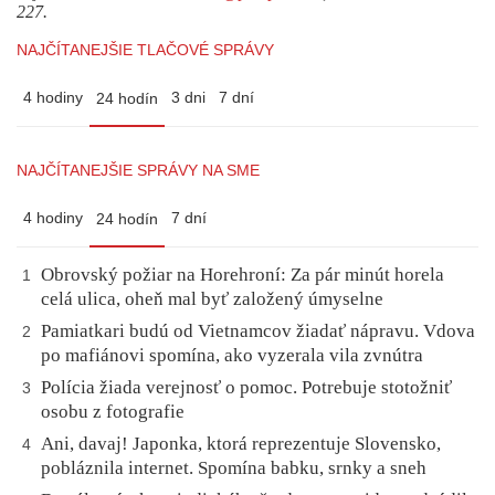
227.
NAJČÍTANEJŠIE TLAČOVÉ SPRÁVY
4 hodiny
3 dni
7 dní
24 hodín
NAJČÍTANEJŠIE SPRÁVY NA SME
4 hodiny
7 dní
24 hodín
Obrovský požiar na Horehroní: Za pár minút horela
1
celá ulica, oheň mal byť založený úmyselne
Pamiatkari budú od Vietnamcov žiadať nápravu. Vdova
2
po mafiánovi spomína, ako vyzerala vila zvnútra
Polícia žiada verejnosť o pomoc. Potrebuje stotožniť
3
osobu z fotografie
Ani, davaj! Japonka, ktorá reprezentuje Slovensko,
4
pobláznila internet. Spomína babku, srnky a sneh