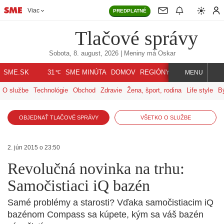
Viac
PREDPLATNÉ
Tlačové správy
Sobota, 8. august, 2026
| Meniny má
Oskar
℃
SME.SK
SME MINÚTA
DOMOV
REGIÓNY
INDEX
SVET
31
MENU
O službe
Technológie
Obchod
Zdravie
Žena, šport, rodina
Life style
B
OBJEDNAŤ TLAČOVÉ SPRÁVY
VŠETKO O SLUŽBE
2. jún 2015 o 23:50
Revolučná novinka na trhu:
Samočistiaci iQ bazén
Samé problémy a starosti? Vďaka samočistiacim iQ
bazénom Compass sa kúpete, kým sa váš bazén