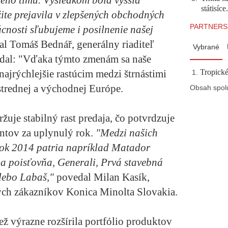
ého tímu. Výsledkom bola vyššia
státisíc
mžite prejavila v zlepšených obchodných
PARTNERS
cnosti sľubujeme i posilnenie našej
l Tomáš Bednář, generálny riaditeľ
Vybrané
odal: "Vďaka týmto zmenám sa naše
Tropické
najrýchlejšie rastúcim medzi štrnástimi
trednej a východnej Európe.
Obsah spol
žuje stabilný rast predaja, čo potvrdzuje
ntov za uplynulý rok.
"Medzi našich
rok 2014 patria napríklad Matador
 poisťovňa, Generali, Prvá stavebná
lebo Labaš,"
povedal Milan Kasík,
ých zákazníkov Konica Minolta Slovakia.
ž výrazne rozšírila portfólio produktov