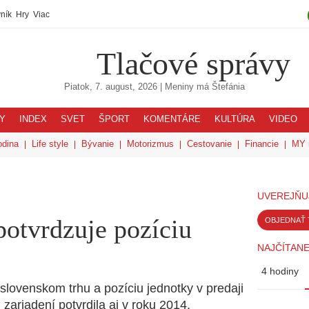
ník
Hry
Viac
Tlačové správy
Piatok, 7. august, 2026
| Meniny má
Štefánia
Y
INDEX
SVET
ŠPORT
KOMENTÁRE
KULTÚRA
VIDEO
odina
Life style
Bývanie
Motorizmus
Cestovanie
Financie
MY 
UVEREJŇU
potvrdzuje pozíciu
OBJEDNAŤ 
NAJČÍTANE
4 hodiny
 slovenskom trhu a pozíciu jednotky v predaji
ariadení potvrdila aj v roku 2014.