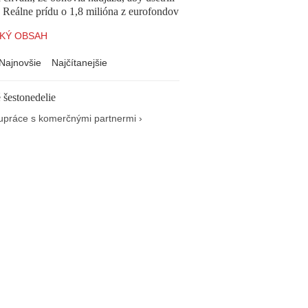
e. Reálne prídu o 1,8 milióna z eurofondov
KÝ OBSAH
Najnovšie
Najčítanejšie
 šestonedelie
upráce s komerčnými partnermi ›