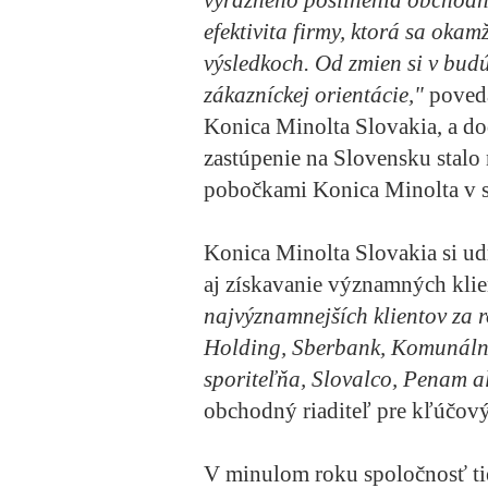
výrazného posilnenia obchodn
efektivita firmy, ktorá sa oka
výsledkoch. Od zmien si v budú
zákazníckej orientácie,"
poveda
Konica Minolta Slovakia, a d
zastúpenie na Slovensku stalo 
pobočkami Konica Minolta v s
Konica Minolta Slovakia si udr
aj získavanie významných klie
najvýznamnejších klientov za 
Holding, Sberbank, Komunálna
sporiteľňa, Slovalco, Penam a
obchodný riaditeľ pre kľúčov
V minulom roku spoločnosť tie