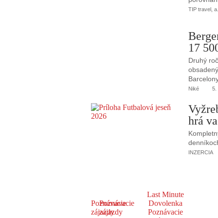
TIP travel, a
Berge
17 50
Druhý roč
obsadený 
Barcelony
Niké
5.
Vyžre
hrá va
Kompletný
denníkoc
INZERCIA
Last Minute
Poznávacie
Poznávacie
Dovolenka
zájazdy
zájazdy
Poznávacie