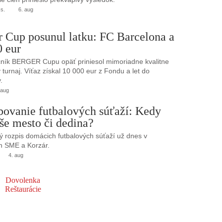
.s.
6. aug
r Cup posunul latku: FC Barcelona a
0 eur
ník BERGER Cupu opäť priniesol mimoriadne kvalitne
turnaj. Víťaz získal 10 000 eur z Fondu a let do
.
 aug
bovanie futbalových súťaží: Kedy
še mesto či dedina?
 rozpis domácich futbalových súťaží už dnes v
h SME a Korzár.
4. aug
Dovolenka
Reštaurácie