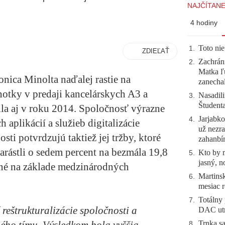
NAJČÍTANE
4 hodiny
Toto nie
1
.
ZDIEĽAŤ
Zachráni
2
.
Matka ľu
ica Minolta naďalej rastie na
zanecha
notky v predaji kancelárskych A3 a
Nasadili
3
.
Študent
la aj v roku 2014. Spoločnosť výrazne
Jarjabk
4
.
h aplikácií a služieb digitalizácie
už nezra
sti potvrdzujú taktiež jej tržby, ktoré
zahanb
arástli o sedem percent na bezmála 19,8
Kto by 
5
.
jasný, n
ané na základe medzinárodných
Martinsk
6
.
mesiac r
Totálny 
7
.
reštrukturalizácie spoločnosti a
DAC utr
Trnka sa
8
.