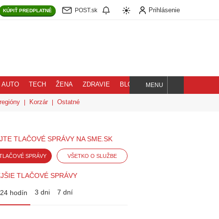
Prihlásenie
POST.sk
KÚPIŤ
PREDPLATNÉ
AUTO
TECH
ŽENA
ZDRAVIE
BLOG
MENU
Hľadaj
regióny
Korzár
Ostatné
JTE TLAČOVÉ SPRÁVY NA SME.SK
TLAČOVÉ SPRÁVY
VŠETKO O SLUŽBE
JŠIE TLAČOVÉ SPRÁVY
3 dni
7 dní
24 hodín