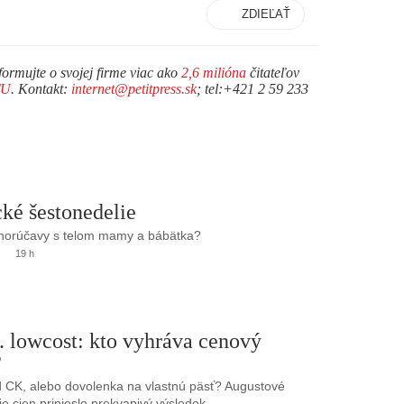
ZDIEĽAŤ
formujte o svojej firme viac ako
2,6 milióna
čitateľov
TU
. Kontakt:
internet@petitpress.sk
; tel:+421 2 59 233
ké šestonedelie
 horúčavy s telom mamy a bábätka?
19 h
. lowcost: kto vyhráva cenový
?
 CK, alebo dovolenka na vlastnú päsť? Augustové
e cien prinieslo prekvapivý výsledok.