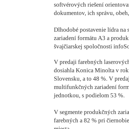
softvérových riešení orientov
dokumentov, ich správu, obeh,
Dlhodobé postavenie lídra na 
zariadení formátu A3 a produkč
švajčiarskej spoločnosti infoS
V predaji farebných laserovýc
dosiahla Konica Minolta v rok
Slovensku, a to 48 %. V preda
multifunkčných zariadení form
jednotkou, s podielom 53 %.
V segmente produkčných zariad
farebných a 82 % pri čiernobiel
miesta.