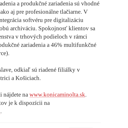
iadenia a produkčné zariadenia sú vhodné
 ako aj pre profesionálne tlačiarne. V
ntegrácia softvéru pre digitalizáciu
bú archiváciu. Spokojnosť klientov sa
enstva v trhových podieloch v rámci
odukčné zariadenia a 46% multifunkčné
ce).
slave, odkiaľ sú riadené filiálky v
trici a Košiciach.
i nájdete na
www.konicaminolta.sk
.
ov je k dispozícii na
u
.