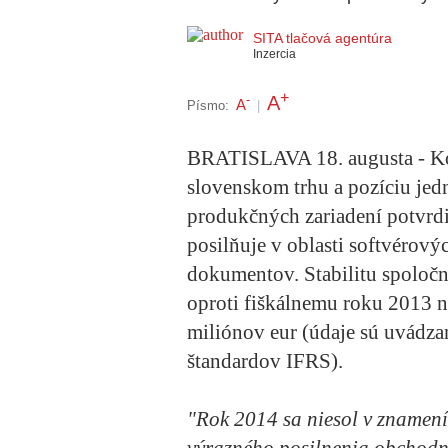
SITA tlačová agentúra
Inzercia
+
A
-
A
Písmo:
|
BRATISLAVA 18. augusta - Kon
slovenskom trhu a pozíciu jed
produkčných zariadení potvrdi
posilňuje v oblasti softvérovýc
dokumentov. Stabilitu spoločno
oproti fiškálnemu roku 2013 n
miliónov eur (údaje sú uvádz
štandardov IFRS).
"Rok 2014 sa niesol v znamení 