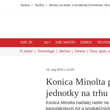
Správy
Služby
Noviny na webe
Last Minute Dovolenka
Slov
SME.SK
SME MINÚTA
DOMOV
REGIÓN
℃
34
O službe
Technológie
Obchod
Zdravie
Žena, šport, r
18. aug 2015 o 15:05
Konica Minolta 
jednotky na trhu
Konica Minolta naďalej rastie na
kancelárskych A3 a produkčných z