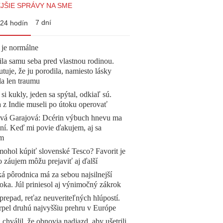
JŠIE SPRÁVY NA SME
7 dní
24 hodín
 je normálne
la samu seba pred vlastnou rodinou.
tuje, že ju porodila, namiesto lásky
la len traumu
 si kukly, jeden sa spýtal, odkiaľ sú.
a z Indie museli po útoku operovať
ová Garajová: Dcérin výbuch hnevu ma
ní. Keď mi povie ďakujem, aj sa
ím
mohol kúpiť slovenské Tesco? Favorit je
o záujem môžu prejaviť aj ďalší
á pôrodnica má za sebou najsilnejší
oka. Júl priniesol aj výnimočný zákrok
prepad, reťaz neuveriteľných hlúpostí.
pel druhú najvyššiu prehru v Európe
 chválil, že obnovia nadjazd, aby ušetrili