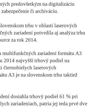
aných predovšetkým na digitalizáciu
 zabezpečenie či archiváciu.
slovenskom trhu v oblasti laserových
ných zariadení potvrdila aj analýza trhu
ource za rok 2014.
h multifunkčných zariadení formátu A3
u 2014 najvyšší trhový podiel na
ji čiernobielych laserových
átu A3 je na slovenskom trhu taktiež
ení dosiahla trhový podiel 61 % pri
ych zariadeniach, patria jej teda prvé dve