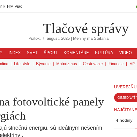
ník
Hry
Viac
Tlačové správy
Piatok, 7. august, 2026
| Meniny má
Štefánia
Y
INDEX
SVET
ŠPORT
KOMENTÁRE
KULTÚRA
VIDEO
odina
Life style
Bývanie
Motorizmus
Cestovanie
Financie
MY 
UVEREJŇU
 na fotovoltické panely
OBJEDNAŤ 
NAJČÍTANE
rgiách
4 hodiny
vajú slnečnú energiu, sú ideálnym riešením
elektriny .