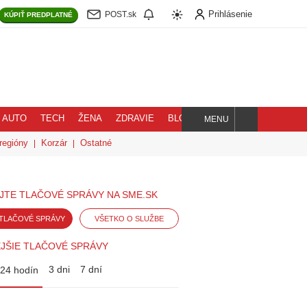
Prihlásenie
POST.sk
KÚPIŤ
PREDPLATNÉ
AUTO
TECH
ŽENA
ZDRAVIE
BLOG
MENU
Hľadaj
regióny
Korzár
Ostatné
JTE TLAČOVÉ SPRÁVY NA SME.SK
TLAČOVÉ SPRÁVY
VŠETKO O SLUŽBE
JŠIE TLAČOVÉ SPRÁVY
3 dni
7 dní
24 hodín