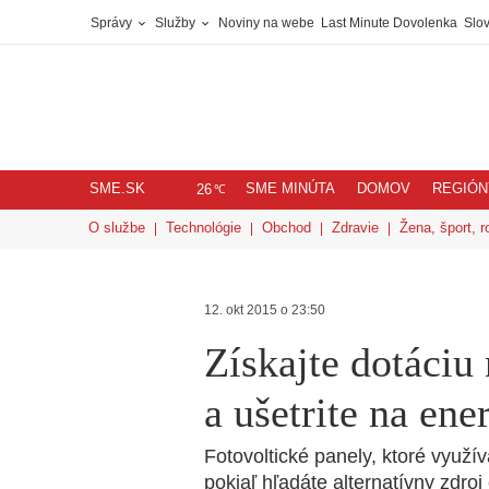
Správy
Služby
Noviny na webe
Last Minute Dovolenka
Slov
SME.SK
SME MINÚTA
DOMOV
REGIÓN
℃
26
O službe
Technológie
Obchod
Zdravie
Žena, šport, r
12. okt 2015 o 23:50
Získajte dotáciu
a ušetrite na ene
Fotovoltické panely, ktoré využí
pokiaľ hľadáte alternatívny zdroj 