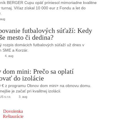
ník BERGER Cupu opäť priniesol mimoriadne kvalitne
turnaj. Víťaz získal 10 000 eur z Fondu a let do
.
 aug
bovanie futbalových súťaží: Kedy
še mesto či dedina?
 rozpis domácich futbalových súťaží už dnes v
h SME a Korzár.
4. aug
 dom mini: Prečo sa oplatí
ovať do izolácie
0 € z programu Obnov dom mini+ na obnovu domu.
jšie je začať pri kvalitnej izolácii.
 s.r.o.
3. aug
Dovolenka
Reštaurácie