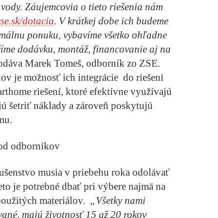
 vody. Záujemcovia o tieto riešenia nám
se.sk/dotacia
. V krátkej dobe ich budeme
imálnu ponuku, vybavíme všetko ohľadne
číme dodávku, montáž, financovanie aj na
odáva Marek Tomeš, odborník zo ZSE.
v je možnosť ich integrácie do riešení
rthome riešení, ktoré efektívne využívajú
ú šetriť náklady a zároveň poskytujú
omu.
ť od odborníkov
slušenstvo musia v priebehu roka odolávať
to je potrebné dbať pri výbere najmä na
 použitých materiálov.
„Všetky nami
vané, majú životnosť 15 až 20 rokov