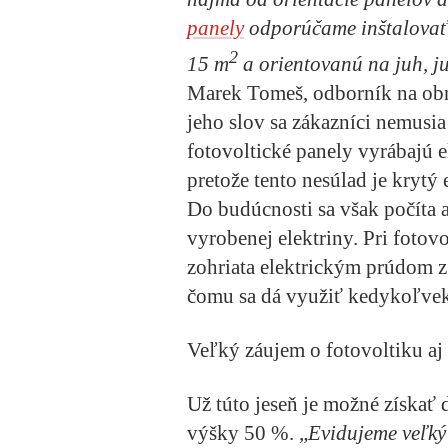
panely
odporúčame inštalovať 
2
15 m
a orientovanú na juh, 
Marek Tomeš, odborník na obn
jeho slov sa zákazníci nemusi
fotovoltické panely vyrábajú e
pretože tento nesúlad je krytý e
Do budúcnosti sa však počíta a
vyrobenej elektriny. Pri fotov
zohriata elektrickým prúdom 
čomu sa dá využiť kedykoľvek
Veľký záujem o fotovoltiku aj
Už túto jeseň je možné získať 
výšky 50 %. „
Evidujeme veľký