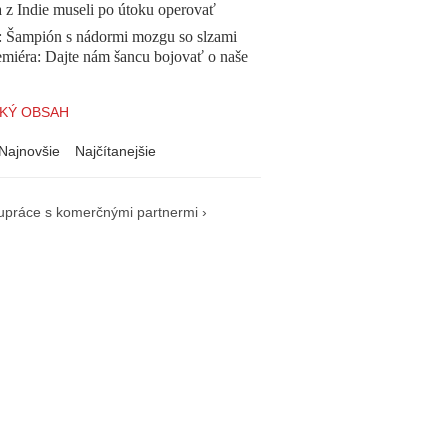
a z Indie museli po útoku operovať
Šampión s nádormi mozgu so slzami
emiéra: Dajte nám šancu bojovať o naše
KÝ OBSAH
Najnovšie
Najčítanejšie
upráce s komerčnými partnermi ›