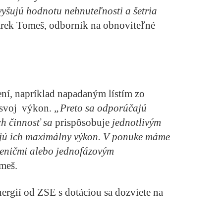
vyšujú hodnotu nehnuteľnosti a šetria
rek Tomeš, odborník na obnoviteľné
ení, napríklad napadaným lístím zo
ť svoj výkon.
„Preto sa odporúčajú
ch činnosť sa
prispôsobuje
jednotlivým
ujú ich maximálny výkon. V ponuke máme
meničmi alebo jednofázovým
meš.
nergií od ZSE s dotáciou sa dozviete na