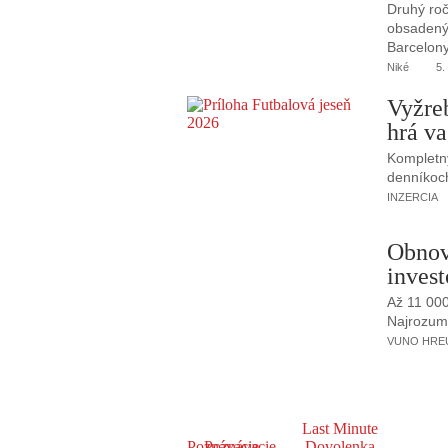
Druhý roč
obsadený 
Barcelony
Niké
5.
Vyžre
hrá va
Kompletný
denníkoc
INZERCIA
Obnov
invest
Až 11 00
Najrozumne
VUNO HREUS
Last Minute
Poznávacie
Poznávacie
Dovolenka