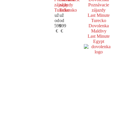
zájazdy
zájazdy
Poznávacie
Turecko
Taliansko
zájazdy
už
už
Last Minute
od
od
Turecko
599
699
Dovolenka
€
€
Maldivy
Last Minute
Egypt