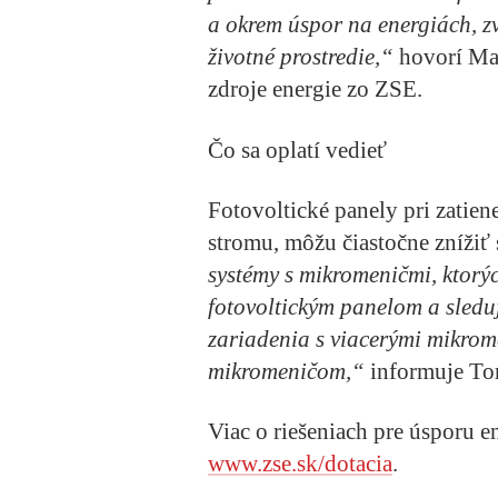
a okrem úspor na energiách, z
životné prostredie,“
hovorí Ma
zdroje energie zo ZSE.
Čo sa oplatí vedieť
Fotovoltické panely pri zatien
stromu, môžu čiastočne zníži
systémy s mikromeničmi, ktorý
fotovoltickým panelom a sled
zariadenia s viacerými mikro
mikromeničom,“
informuje To
Viac o riešeniach pre úsporu e
www.zse.sk/dotacia
.