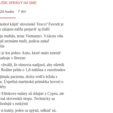
JŠIE SPRÁVY NA SME
7 dní
24 hodín
mohol kúpiť slovenské Tesco? Favorit je
o záujem môžu prejaviť aj ďalší
 ju mafián, teraz Vietnamci. Vzácnu vilu
ú neznámi muži, polícia zatiaľ
hla
 je len jedno: Auto, ktoré malo zmeniť
parkuje v Brezne
 chválil, že obnovia nadjazd, aby ušetrili
e. Reálne prídu o 1,8 milióna z eurofondov
ímala pacienta, dcéra vedľa ležala s
u. Úspešná martinská primárka hovorí o
iéry
 Eštokove radary sú údajne z Cypru, ale
 má slovenskú stopu. Technicky sa
zhodujú s ruskými
 si kukly, jeden sa spýtal, odkiaľ sú.