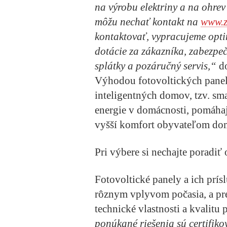
na výrobu elektriny a na ohrev
môžu nechať kontakt na
www.z
kontaktovať, vypracujeme opt
dotácie za zákazníka, zabezpe
splátky a pozáručný servis,“
d
Výhodou fotovoltických panelo
inteligentných domov, tzv. sma
energie v domácnosti, pomáhaj
vyšší komfort obyvateľom d
Pri výbere si nechajte poradi
Fotovoltické panely a ich prí
rôznym vplyvom počasia, a pre
technické vlastnosti a kvalitu
ponúkané riešenia sú certifiko