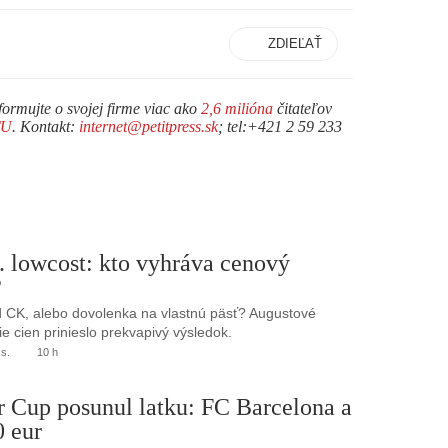
ZDIEĽAŤ
formujte o svojej firme viac ako
2,6 milióna
čitateľov
TU
. Kontakt:
internet@petitpress.sk
; tel:+421 2 59 233
. lowcost: kto vyhráva cenový
?
 CK, alebo dovolenka na vlastnú päsť? Augustové
e cien prinieslo prekvapivý výsledok.
.s.
10 h
r Cup posunul latku: FC Barcelona a
0 eur