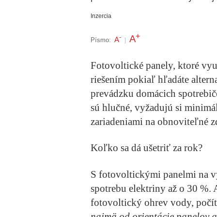
Inzercia
+
A
-
A
Písmo:
|
Fotovoltické panely, ktoré vy
riešením pokiaľ hľadáte altern
prevádzku domácich spotrebičo
sú hlučné, vyžadujú si minimá
zariadeniami na obnoviteľné zd
Koľko sa dá ušetriť za rok?
S fotovoltickými panelmi na v
spotrebu elektriny až o 30 %. 
fotovoltický ohrev vody, počít
najmä od orientácie panelov 