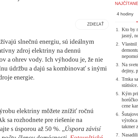
NAJČÍTANE
4 hodiny
ZDIEĽAŤ
Kto by 
1
.
jasný, n
užívajú slnečnú energiu, sú ideálnym
Vlastnil
2
.
atívny zdroj elektriny na dennú
demontuj
nepomo
v a ohrev vody. Ich výhodou je, že nie
Na svete
3
.
lnu údržbu a dajú sa kombinovať s inými
dejiny, 
roje energie.
Trnka sa
4
.
státisíc
Kým prij
5
.
horúčko
cene kar
ýrobu elektriny môžete znížiť ročnú
Šutajove
6
.
Ak sa rozhodnete pre riešenie na
výrobca
takmer 
ajte s úsporou až 50 %. „
Úspora závisí
Nasadili
7
.
a počtu členov domácnosti.
Fotovoltické