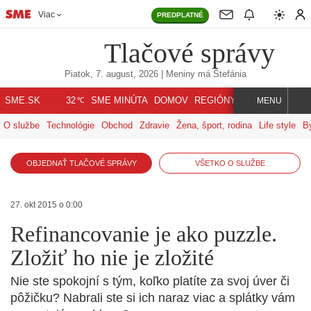
Viac
PREDPLATNÉ
Tlačové správy
Piatok, 7. august, 2026
| Meniny má
Štefánia
℃
SME.SK
SME MINÚTA
DOMOV
REGIÓNY
INDEX
SVET
32
MENU
O službe
Technológie
Obchod
Zdravie
Žena, šport, rodina
Life style
B
OBJEDNAŤ TLAČOVÉ SPRÁVY
VŠETKO O SLUŽBE
27. okt 2015 o 0:00
Refinancovanie je ako puzzle.
Zložiť ho nie je zložité
Nie ste spokojní s tým, koľko platíte za svoj úver či
pôžičku? Nabrali ste si ich naraz viac a splátky vám