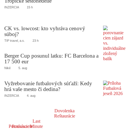
Tropické šestonedelie
INZERCIA
15 h
CK vs. lowcost: kto vyhráva cenový
súboj?
TIP travel, a.s.
23 h
Berger Cup posunul latku: FC Barcelona a
17 500 eur
Niké
5. aug
Vyžrebovanie futbalových súťaží: Kedy
hrá vaše mesto či dedina?
INZERCIA
4. aug
Dovolenka
Reštaurácie
Last
Poznávacie
Poznávacie
Minute