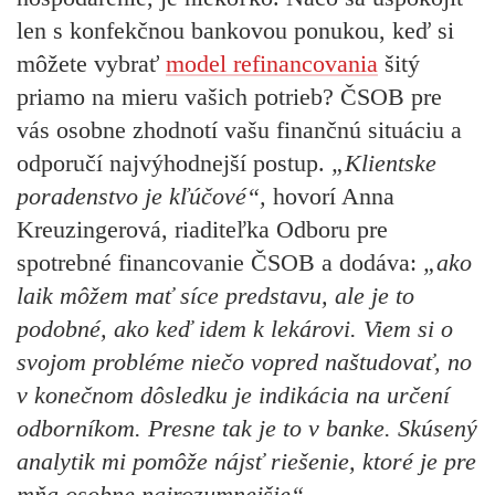
len s konfekčnou bankovou ponukou, keď si
môžete vybrať
model refinancovania
šitý
priamo na mieru vašich potrieb? ČSOB pre
vás osobne zhodnotí vašu finančnú situáciu a
odporučí najvýhodnejší postup.
„Klientske
poradenstvo je kľúčové“,
hovorí Anna
Kreuzingerová, riaditeľka Odboru pre
spotrebné financovanie ČSOB a dodáva:
„ako
laik môžem mať síce predstavu, ale je to
podobné, ako keď idem k lekárovi. Viem si o
svojom probléme niečo vopred naštudovať, no
v konečnom dôsledku je indikácia na určení
odborníkom. Presne tak je to v banke. Skúsený
analytik mi pomôže nájsť riešenie, ktoré je pre
mňa osobne najrozumnejšie“
.