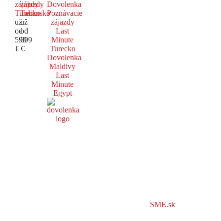
zájazdy
zájazdy
Dovolenka
Turecko
Taliansko
Poznávacie
už
už
zájazdy
od
od
Last
599
699
Minute
€
€
Turecko
Dovolenka
Maldivy
Last
Minute
Egypt
SME.sk