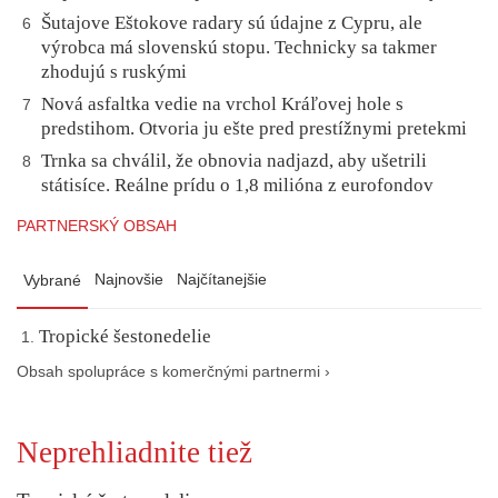
Šutajove Eštokove radary sú údajne z Cypru, ale
6
výrobca má slovenskú stopu. Technicky sa takmer
zhodujú s ruskými
Nová asfaltka vedie na vrchol Kráľovej hole s
7
predstihom. Otvoria ju ešte pred prestížnymi pretekmi
Trnka sa chválil, že obnovia nadjazd, aby ušetrili
8
státisíce. Reálne prídu o 1,8 milióna z eurofondov
PARTNERSKÝ OBSAH
Najnovšie
Najčítanejšie
Vybrané
Tropické šestonedelie
Obsah spolupráce s komerčnými partnermi ›
Neprehliadnite tiež