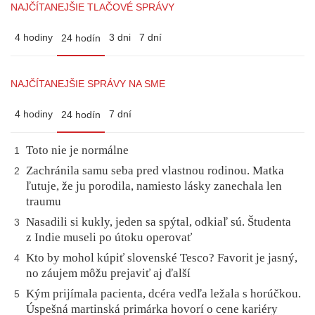
NAJČÍTANEJŠIE TLAČOVÉ SPRÁVY
4 hodiny
3 dni
7 dní
24 hodín
NAJČÍTANEJŠIE SPRÁVY NA SME
4 hodiny
7 dní
24 hodín
Toto nie je normálne
1
Zachránila samu seba pred vlastnou rodinou. Matka
2
ľutuje, že ju porodila, namiesto lásky zanechala len
traumu
Nasadili si kukly, jeden sa spýtal, odkiaľ sú. Študenta
3
z Indie museli po útoku operovať
Kto by mohol kúpiť slovenské Tesco? Favorit je jasný,
4
no záujem môžu prejaviť aj ďalší
Kým prijímala pacienta, dcéra vedľa ležala s horúčkou.
5
Úspešná martinská primárka hovorí o cene kariéry