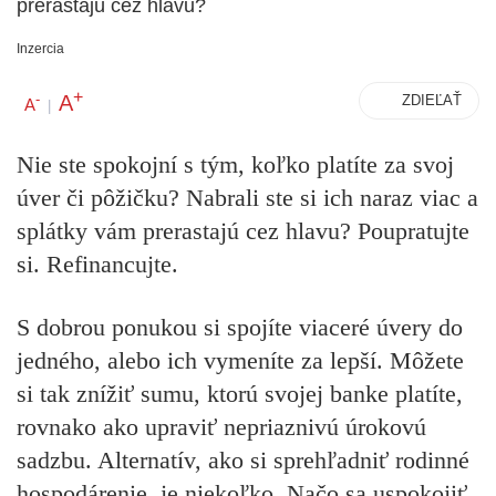
prerastajú cez hlavu?
Inzercia
+
A
-
ZDIEĽAŤ
A
|
Nie ste spokojní s tým, koľko platíte za svoj
úver či pôžičku? Nabrali ste si ich naraz viac a
splátky vám prerastajú cez hlavu? Poupratujte
si. Refinancujte.
S dobrou ponukou si spojíte viaceré úvery do
jedného, alebo ich vymeníte za lepší. Môžete
si tak znížiť sumu, ktorú svojej banke platíte,
rovnako ako upraviť nepriaznivú úrokovú
sadzbu. Alternatív, ako si sprehľadniť rodinné
hospodárenie, je niekoľko. Načo sa uspokojiť