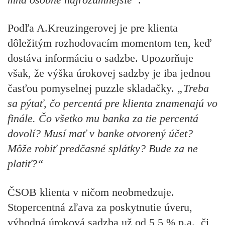
Podľa A.Kreuzingerovej je pre klienta
dôležitým rozhodovacím momentom ten, keď
dostáva informáciu o sadzbe. Upozorňuje
však, že výška úrokovej sadzby je iba jednou
časťou pomyselnej puzzle skladačky.
„Treba
sa pýtať, čo percentá pre klienta znamenajú vo
finále. Čo všetko mu banka za tie percentá
dovolí? Musí mať v banke otvorený účet?
Môže robiť predčasné splátky? Bude za ne
platiť?“
ČSOB klienta v ničom neobmedzuje.
Stopercentná zľava za poskytnutie úveru,
výhodná úroková sadzba už od 5,5 % p.a., či