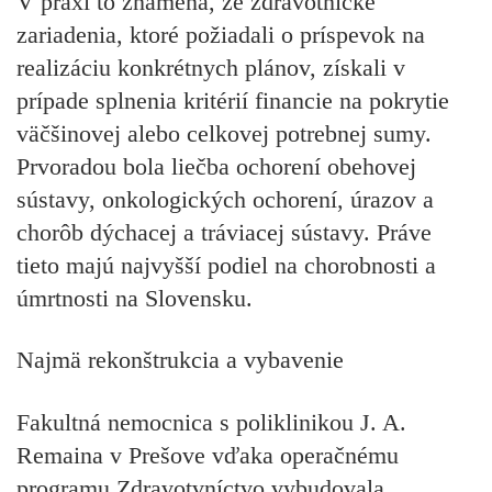
V praxi to znamená, že zdravotnícke
zariadenia, ktoré požiadali o príspevok na
realizáciu konkrétnych plánov, získali v
prípade splnenia kritérií financie na pokrytie
väčšinovej alebo celkovej potrebnej sumy.
Prvoradou bola liečba ochorení obehovej
sústavy, onkologických ochorení, úrazov a
chorôb dýchacej a tráviacej sústavy. Práve
tieto majú najvyšší podiel na chorobnosti a
úmrtnosti na Slovensku.
Najmä rekonštrukcia a vybavenie
Fakultná nemocnica s poliklinikou J. A.
Remaina v Prešove vďaka operačnému
programu Zdravotvníctvo vybudovala