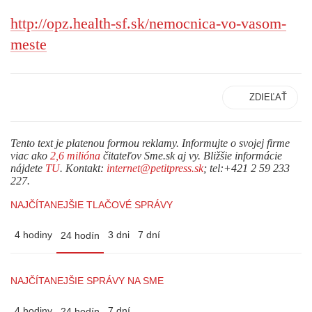
http://opz.health-sf.sk/nemocnica-vo-vasom-
meste
ZDIEĽAŤ
Tento text je platenou formou reklamy. Informujte o svojej firme
viac ako
2,6 milióna
čitateľov Sme.sk aj vy. Bližšie informácie
nájdete
TU
. Kontakt:
internet@petitpress.sk
; tel:+421 2 59 233
227.
NAJČÍTANEJŠIE TLAČOVÉ SPRÁVY
4 hodiny
3 dni
7 dní
24 hodín
NAJČÍTANEJŠIE SPRÁVY NA SME
4 hodiny
7 dní
24 hodín