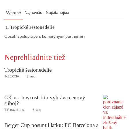
Najnovšie
Najčítanejšie
Vybrané
Tropické šestonedelie
Obsah spolupráce s komerčnými partnermi ›
Neprehliadnite tiež
Tropické šestonedelie
INZERCIA
7. aug
CK vs. lowcost: kto vyhráva cenový
súboj?
TIP travel, a.s.
6. aug
Berger Cup posunul latku: FC Barcelona a