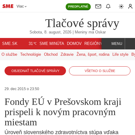
Viac
PREDPLATNÉ
Tlačové správy
Sobota, 8. august, 2026
| Meniny má
Oskar
℃
SME.SK
SME MINÚTA
DOMOV
REGIÓNY
INDEX
SVET
31
MENU
O službe
Technológie
Obchod
Zdravie
Žena, šport, rodina
Life style
B
OBJEDNAŤ TLAČOVÉ SPRÁVY
VŠETKO O SLUŽBE
29. dec 2015 o 23:50
Fondy EÚ v Prešovskom kraji
prispeli k novým pracovným
miestam
Úroveň slovenského zdravotníctva stúpa vďaka