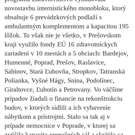
novostavbu internistického monobloku, ktorý
obsahuje 6 prevádzkových podlaží s
ambulantným komplementom a kapacitou 195
lôžok. To však nie je všetko, v Prešovskom
kraji využilo fondy EÚ 16 zdravotníckych
zariadení v 10 mestách a 5 obciach: Bardejov,
Humenné, Poprad, Prešov, Raslavice,
Sabinov, Stará Ľubovňa, Stropkov, Tatranská
Polianka, Vyšné Hágy, Snina, Podolínec,
Giraltovce, Ľubotín a Petrovany. Vo väčšine
prípadov žiadali o financie na rekonštrukciu
budov, v ktorých sídlili a ich vybavenie
nábytkom a prístrojmi. Stalo sa tak aj v
prípade nemocnice v Poprade, v ktorej sa
zvýšila kapacita operačných sál a skrátila sa