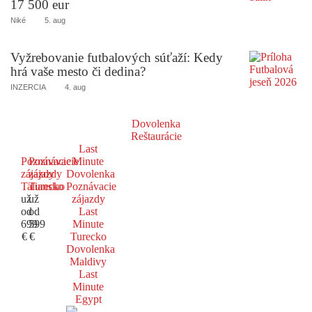
17 500 eur
Niké
5. aug
Vyžrebovanie futbalových súťaží: Kedy
hrá vaše mesto či dedina?
INZERCIA
4. aug
Dovolenka
Reštaurácie
Last
Poznávacie
Poznávacie
Minute
zájazdy
zájazdy
Dovolenka
Taliansko
Turecko
Poznávacie
už
už
zájazdy
od
od
Last
699
599
Minute
€
€
Turecko
Dovolenka
Maldivy
Last
Minute
Egypt