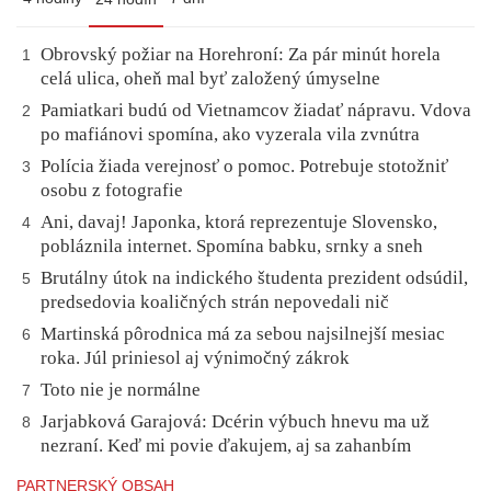
Obrovský požiar na Horehroní: Za pár minút horela
1
celá ulica, oheň mal byť založený úmyselne
Pamiatkari budú od Vietnamcov žiadať nápravu. Vdova
2
po mafiánovi spomína, ako vyzerala vila zvnútra
Polícia žiada verejnosť o pomoc. Potrebuje stotožniť
3
osobu z fotografie
Ani, davaj! Japonka, ktorá reprezentuje Slovensko,
4
pobláznila internet. Spomína babku, srnky a sneh
Brutálny útok na indického študenta prezident odsúdil,
5
predsedovia koaličných strán nepovedali nič
Martinská pôrodnica má za sebou najsilnejší mesiac
6
roka. Júl priniesol aj výnimočný zákrok
Toto nie je normálne
7
Jarjabková Garajová: Dcérin výbuch hnevu ma už
8
nezraní. Keď mi povie ďakujem, aj sa zahanbím
PARTNERSKÝ OBSAH