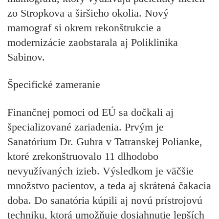
zo Stropkova a širšieho okolia. Nový
mamograf si okrem rekonštrukcie a
modernizácie zaobstarala aj Poliklinika
Sabinov.
Š
pecifické zameranie
Finančnej pomoci od EÚ sa dočkali aj
špecializované zariadenia. Prvým je
Sanatórium Dr. Guhra v Tatranskej Polianke,
ktoré zrekonštruovalo 11 dlhodobo
nevyužívaných izieb. Výsledkom je väčšie
množstvo pacientov, a teda aj skrátená čakacia
doba. Do sanatória kúpili aj novú prístrojovú
techniku, ktorá umožňuje dosiahnutie lepších