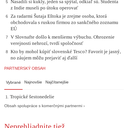
Nasadili si kukly, jeden sa spýtal, odkiaľ sú. Študenta
5
z Indie museli po útoku operovať
Za radarmi Šutaja Eštoka je zrejme osoba, ktorá
6
obchodovala s ruskou firmou zo sankčného zoznamu
EÚ
V Slovnafte došlo k menšiemu výbuchu. Ohrozenie
7
verejnosti nehrozí, tvrdí spoločnosť
Kto by mohol kúpiť slovenské Tesco? Favorit je jasný,
8
no záujem môžu prejaviť aj ďalší
PARTNERSKÝ OBSAH
Najnovšie
Najčítanejšie
Vybrané
Tropické šestonedelie
Obsah spolupráce s komerčnými partnermi ›
Neprehliadnite tiež