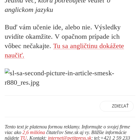
Jediná vec, ktorú potrebujete vedieť o
anglickom jazyku
Buď vám učenie ide, alebo nie. Výsledky
uvidíte okamžite. V opačnom prípade ich
vôbec nečakajte.
Tu sa angličtinu dokážete
naučiť.
ZDIEĽAŤ
Tento text je platenou formou reklamy. Informujte o svojej firme
viac ako
2,6 milióna
čitateľov Sme.sk aj vy. Bližšie informácie
nájdete
TU
. Kontakt:
internet@petitpress.sk
; tel:+421 2 59 233