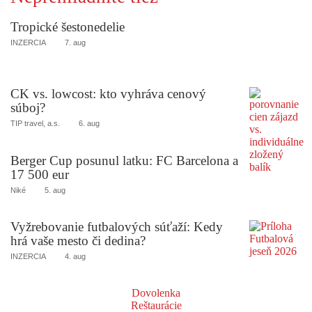
Tropické šestonedelie
INZERCIA
7. aug
CK vs. lowcost: kto vyhráva cenový
súboj?
TIP travel, a.s.
6. aug
Berger Cup posunul latku: FC Barcelona a
17 500 eur
Niké
5. aug
Vyžrebovanie futbalových súťaží: Kedy
hrá vaše mesto či dedina?
INZERCIA
4. aug
Dovolenka
Reštaurácie