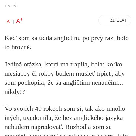
Inzercia
+
A
-
ZDIEĽAŤ
A
|
Keď som sa učila angličtinu po prvý raz, bolo
to hrozné.
Jediná otázka, ktorá ma trápila, bola: koľko
mesiacov či rokov budem musieť trpieť, aby
som pochopila, že sa angličtinu nenaučím...
nikdy!?
Vo svojich 40 rokoch som si, tak ako mnoho
iných, uvedomila, že bez anglického jazyka
nebudem napredovať. Rozhodla som sa
nevzdať a zúčastniť sa súťaže s názvom „Kto