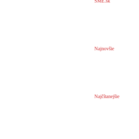
SME.sk
Najnovšie
Najčítanejšie