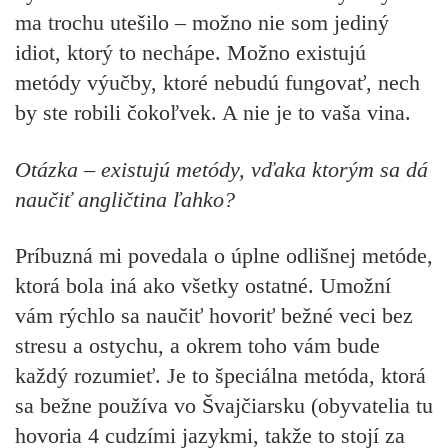
ma trochu utešilo – možno nie som jediný
idiot, ktorý to nechápe. Možno existujú
metódy výučby, ktoré nebudú fungovať, nech
by ste robili čokoľvek. A nie je to vaša vina.
Otázka
–
existujú metódy, vďaka ktorým sa dá
naučiť angličtina ľahko?
Príbuzná mi povedala o úplne odlišnej metóde,
ktorá bola iná ako všetky ostatné. Umožní
vám rýchlo sa naučiť hovoriť bežné veci bez
stresu a ostychu, a okrem toho vám bude
každý rozumieť. Je to špeciálna metóda, ktorá
sa bežne používa vo Švajčiarsku (obyvatelia tu
hovoria 4 cudzími jazykmi, takže to stojí za