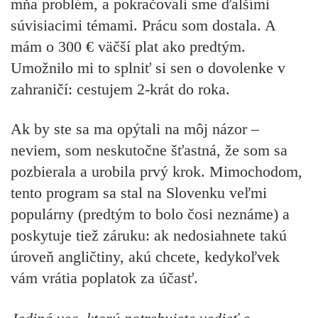
mňa problém, a pokračovali sme ďalšími
súvisiacimi témami. Prácu som dostala. A
mám o 300 € väčší plat ako predtým.
Umožnilo mi to splniť si sen o dovolenke v
zahraničí: cestujem 2-krát do roka.
Ak by ste sa ma opýtali na môj názor –
neviem, som neskutočne šťastná, že som sa
pozbierala a urobila prvý krok. Mimochodom,
tento program sa stal na Slovenku veľmi
populárny (predtým to bolo čosi neznáme) a
poskytuje tiež záruku: ak nedosiahnete takú
úroveň angličtiny, akú chcete, kedykoľvek
vám vrátia poplatok za účasť.