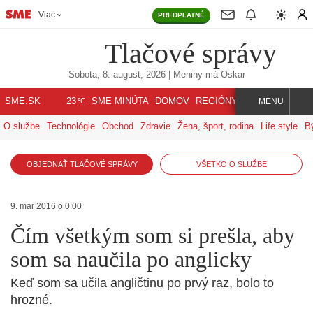
Viac
PREDPLATNÉ
Tlačové správy
Sobota, 8. august, 2026
| Meniny má
Oskar
℃
SME.SK
SME MINÚTA
DOMOV
REGIÓNY
INDEX
SVET
23
MENU
O službe
Technológie
Obchod
Zdravie
Žena, šport, rodina
Life style
B
OBJEDNAŤ TLAČOVÉ SPRÁVY
VŠETKO O SLUŽBE
9. mar 2016 o 0:00
Čím všetkým som si prešla, aby
som sa naučila po anglicky
Keď som sa učila angličtinu po prvý raz, bolo to
hrozné.