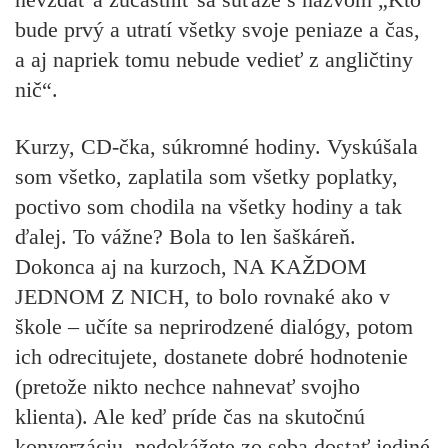
bude prvý a utratí všetky svoje peniaze a čas,
a aj napriek tomu nebude vedieť z angličtiny
nič“.
Kurzy, CD-čka, súkromné hodiny. Vyskúšala
som všetko, zaplatila som všetky poplatky,
poctivo som chodila na všetky hodiny a tak
ďalej. To vážne? Bola to len šaškáreň.
Dokonca aj na kurzoch, NA KAŽDOM
JEDNOM Z NICH, to bolo rovnaké ako v
škole – učíte sa neprirodzené dialógy, potom
ich odrecitujete, dostanete dobré hodnotenie
(pretože nikto nechce nahnevať svojho
klienta). Ale keď príde čas na skutočnú
konverzáciu, nedokážete zo seba dostať jediné