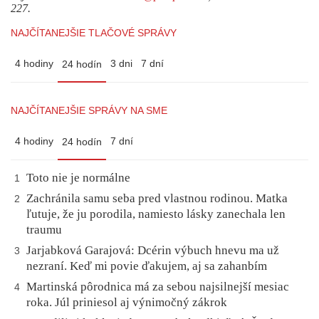
227.
NAJČÍTANEJŠIE TLAČOVÉ SPRÁVY
4 hodiny
3 dni
7 dní
24 hodín
NAJČÍTANEJŠIE SPRÁVY NA SME
4 hodiny
7 dní
24 hodín
Toto nie je normálne
1
Zachránila samu seba pred vlastnou rodinou. Matka
2
ľutuje, že ju porodila, namiesto lásky zanechala len
traumu
Jarjabková Garajová: Dcérin výbuch hnevu ma už
3
nezraní. Keď mi povie ďakujem, aj sa zahanbím
Martinská pôrodnica má za sebou najsilnejší mesiac
4
roka. Júl priniesol aj výnimočný zákrok