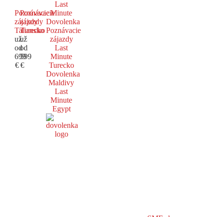
Last
Poznávacie
Poznávacie
Minute
zájazdy
zájazdy
Dovolenka
Taliansko
Turecko
Poznávacie
už
už
zájazdy
od
od
Last
699
599
Minute
€
€
Turecko
Dovolenka
Maldivy
Last
Minute
Egypt