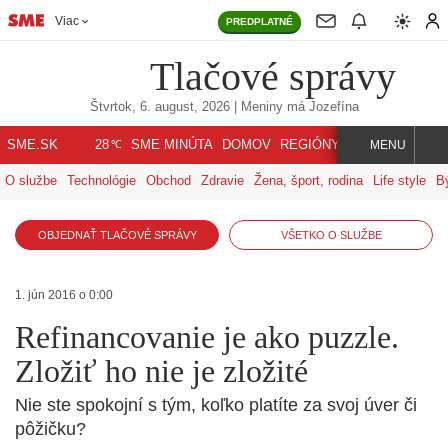
Viac
PREDPLATNÉ
Tlačové správy
Štvrtok, 6. august, 2026
| Meniny má
Jozefína
℃
SME.SK
SME MINÚTA
DOMOV
REGIÓNY
INDEX
SVET
28
MENU
O službe
Technológie
Obchod
Zdravie
Žena, šport, rodina
Life style
B
OBJEDNAŤ TLAČOVÉ SPRÁVY
VŠETKO O SLUŽBE
1. jún 2016 o 0:00
Refinancovanie je ako puzzle.
Zložiť ho nie je zložité
Nie ste spokojní s tým, koľko platíte za svoj úver či
pôžičku?