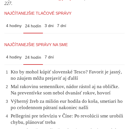
227.
NAJČÍTANEJŠIE TLAČOVÉ SPRÁVY
4 hodiny
3 dni
7 dní
24 hodín
NAJČÍTANEJŠIE SPRÁVY NA SME
4 hodiny
7 dní
24 hodín
Kto by mohol kúpiť slovenské Tesco? Favorit je jasný,
1
no záujem môžu prejaviť aj ďalší
Mal rakovinu semenníkov, nádor rástol aj na obličke.
2
Na preventívke som nebol dvanásť rokov, hovorí
Výherný žreb za milión eur hodila do koša, smetiari ho
3
po celodennom pátraní nakoniec našli
Pellegrini pre televíziu v Číne: Po revolúcii sme urobili
4
chybu, plánovať treba