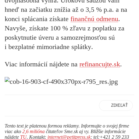
dvojnásobná výhra
. Úrokovú sadzbu vám
hneď na začiatku
znížia až o 3,5 % p.a.
a na
konci splácania získate
finančnú odmenu
.
Navyše, získate
100 % zľavu z poplatku za
poskytnutie úveru
a samozrejmosťou sú
i
bezplatné mimoriadne splátky
.
Viac informácií nájdete na
refinancujte.sk
.
ZDIEĽAŤ
Tento text je platenou formou reklamy. Informujte o svojej firme
viac ako
2,6 milióna
čitateľov Sme.sk aj vy. Bližšie informácie
nájdete
TU
. Kontakt:
internet@petitpress.sk
; tel:+421 2 59 233