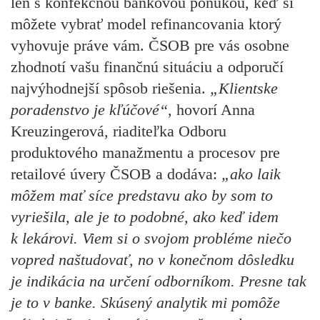
len s konfekčnou bankovou ponukou, keď si
môžete vybrať model refinancovania ktorý
vyhovuje práve vám. ČSOB pre vás osobne
zhodnotí vašu finančnú situáciu a odporučí
najvýhodnejší spôsob riešenia.
„Klientske
poradenstvo je kľúčové“,
hovorí Anna
Kreuzingerová, riaditeľka Odboru
produktového manažmentu a procesov pre
retailové úvery ČSOB a dodáva:
„ako laik
môžem mať síce predstavu ako by som to
vyriešila, ale je to podobné, ako keď idem
k lekárovi. Viem si o svojom probléme niečo
vopred naštudovať, no v konečnom dôsledku
je indikácia na určení odborníkom. Presne tak
je to v banke. Skúsený analytik mi pomôže