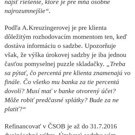
nájsť riešenie, ktoré je pre mňa osobne
najrozumnejšie“
.
Podľa A.Kreuzingerovej je pre klienta
dôležitým rozhodovacím momentom ten, keď
dostáva informáciu o sadzbe. Upozorňuje
však, že výška úrokovej sadzby je iba jednou
časťou pomyselnej puzzle skladačky.
„Treba
sa pýtať, čo percentá pre klienta znamenajú vo
finále. Čo všetko mu banka za tie percentá
dovolí? Musí mať v banke otvorený účet?
Môže robiť predčasné splátky? Bude za ne
platiť?“
Refinancovať v ČSOB je
až do 31.7.2016