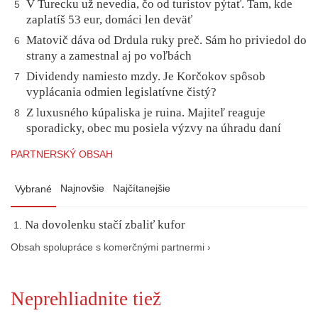
V Turecku už nevedia, čo od turistov pýtať. Tam, kde
5
zaplatíš 53 eur, domáci len deväť
Matovič dáva od Drdula ruky preč. Sám ho priviedol do
6
strany a zamestnal aj po voľbách
Dividendy namiesto mzdy. Je Korčokov spôsob
7
vyplácania odmien legislatívne čistý?
Z luxusného kúpaliska je ruina. Majiteľ reaguje
8
sporadicky, obec mu posiela výzvy na úhradu daní
PARTNERSKÝ OBSAH
Najnovšie
Najčítanejšie
Vybrané
Na dovolenku stačí zbaliť kufor
Obsah spolupráce s komerčnými partnermi ›
Neprehliadnite tiež