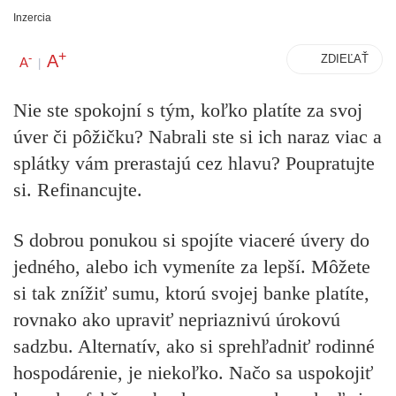
Inzercia
+
A
-
ZDIEĽAŤ
A
|
Nie ste spokojní s tým, koľko platíte za svoj
úver či pôžičku? Nabrali ste si ich naraz viac a
splátky vám prerastajú cez hlavu? Poupratujte
si. Refinancujte.
S dobrou ponukou si spojíte viaceré úvery do
jedného, alebo ich vymeníte za lepší. Môžete
si tak znížiť sumu, ktorú svojej banke platíte,
rovnako ako upraviť nepriaznivú úrokovú
sadzbu. Alternatív, ako si sprehľadniť rodinné
hospodárenie, je niekoľko. Načo sa uspokojiť