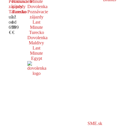
Poznávacie
Poznávacie
Minute
zájazdy
zájazdy
Dovolenka
Taliansko
Turecko
Poznávacie
už
už
zájazdy
od
od
Last
699
599
Minute
€
€
Turecko
Dovolenka
Maldivy
Last
Minute
Egypt
SME.sk