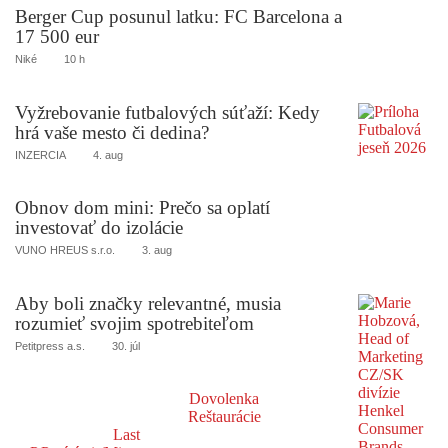
Berger Cup posunul latku: FC Barcelona a
17 500 eur
Niké
10 h
Vyžrebovanie futbalových súťaží: Kedy
hrá vaše mesto či dedina?
INZERCIA
4. aug
Obnov dom mini: Prečo sa oplatí
investovať do izolácie
VUNO HREUS s.r.o.
3. aug
Aby boli značky relevantné, musia
rozumieť svojim spotrebiteľom
Petitpress a.s.
30. júl
Dovolenka
Reštaurácie
Last