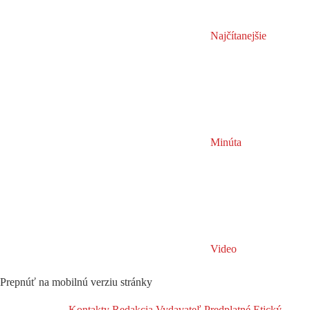
Najčítanejšie
Minúta
Video
Prepnúť na mobilnú verziu stránky
Kontakty
Redakcia
Vydavateľ
Predplatné
Etický