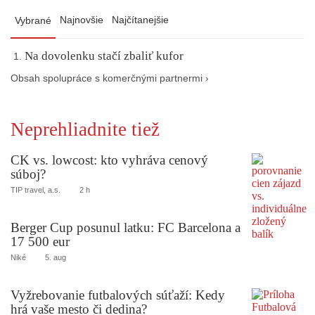
Najnovšie
Najčítanejšie
Vybrané
Na dovolenku stačí zbaliť kufor
Obsah spolupráce s komerčnými partnermi ›
Neprehliadnite tiež
CK vs. lowcost: kto vyhráva cenový
súboj?
TIP travel, a.s.
2 h
Berger Cup posunul latku: FC Barcelona a
17 500 eur
Niké
5. aug
Vyžrebovanie futbalových súťaží: Kedy
hrá vaše mesto či dedina?