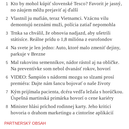
Kto by mohol kúpiť slovenské Tesco? Favorit je jasný,
1
no záujem môžu prejaviť aj ďalší
Vlastnil ju mafián, teraz Vietnamci. Vzácnu vilu
2
demontujú neznámi muži, polícia zatiaľ nepomohla
Trnka sa chválil, že obnovia nadjazd, aby ušetrili
3
státisíce. Reálne prídu o 1,8 milióna z eurofondov
Na svete je len jedno: Auto, ktoré malo zmeniť dejiny,
4
parkuje v Brezne
Mal rakovinu semenníkov, nádor rástol aj na obličke.
5
Na preventívke som nebol dvanásť rokov, hovorí
VIDEO: Šampión s nádormi mozgu so slzami prosí
6
premiéra: Dajte nám šancu bojovať o naše životy
Kým prijímala pacienta, dcéra vedľa ležala s horúčkou.
7
Úspešná martinská primárka hovorí o cene kariéry
Minister hlási príchod rodinnej karty. Jeho kritici
8
hovoria o drahom marketingu a cintoríne aplikácií
PARTNERSKÝ OBSAH