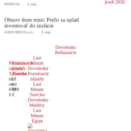
INZERCIA
4. aug
Obnov dom mini: Prečo sa oplatí
investovať do izolácie
VUNO HREUS s.r.o.
3. aug
Dovolenka
Reštaurácie
Last
Poznávacie
Poznávacie
Minute
zájazdy
zájazdy
Dovolenka
Taliansko
Turecko
Poznávacie
už
už
zájazdy
od
od
Last
699
599
Minute
€
€
Turecko
Dovolenka
Maldivy
Last
Minute
Egypt