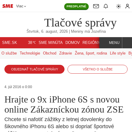
Viac
PREDPLATNÉ
Tlačové správy
Štvrtok, 6. august, 2026
| Meniny má
Jozefína
℃
SME.SK
SME MINÚTA
DOMOV
REGIÓNY
INDEX
SVET
38
MENU
O službe
Technológie
Obchod
Zdravie
Žena, šport, rodina
Life style
B
OBJEDNAŤ TLAČOVÉ SPRÁVY
VŠETKO O SLUŽBE
4. júl 2016 o 0:00
Hrajte o 9x iPhone 6S s novou
online Zákazníckou zónou ZSE
Chcete si nafotiť zážitky z letnej dovolenky do
šikovného iPhonu 6S alebo si dopriať športové