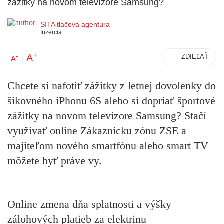
zážitky na novom televízore Samsung?
SITA tlačová agentúra
Inzercia
+
A
-
ZDIEĽAŤ
A
|
Chcete si nafotiť zážitky z letnej dovolenky do
šikovného iPhonu 6S alebo si dopriať športové
zážitky na novom televízore Samsung? Stačí
využívať online Zákaznícku zónu ZSE a
majiteľom nového smartfónu alebo smart TV
môžete byť práve vy.
Online zmena dňa splatnosti a výšky
zálohových platieb za elektrinu