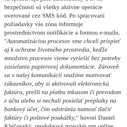
bezpečnosti sú všetky aktívne operácie
overované cez SMS kód. Po spracovaní
požiadavky vás zóna informuje
prostredníctvom notifikácie a formou e-mailu.
"
Automatizáciou procesov sme chceli prispieť
aj k ochrane životného prostredia, keďže
množstvo procesov vieme vyriešiť bez potreby
zasielania papierovej dokumentácie. Zároveň
sa v našej komunikácii snažíme motivovať
zákazníkov, aby si aktivovali elektronickú
faktúru, prešli na platbu inkasom či prevodom
z účtu alebo si nechali posielať preplatky na
bankový účet, čím odstránia nutnosť tlačiť
faktúry či poštové poukážky,
" hovorí Daniel
Klúčovský, produktový manažér pre online