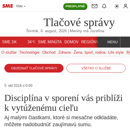
Viac
PREDPLATNÉ
Tlačové správy
Štvrtok, 6. august, 2026
| Meniny má
Jozefína
℃
SME.SK
SME MINÚTA
DOMOV
REGIÓNY
INDEX
SVET
34
MENU
O službe
Technológie
Obchod
Zdravie
Žena, šport, rodina
Life style
B
OBJEDNAŤ TLAČOVÉ SPRÁVY
VŠETKO O SLUŽBE
5. okt 2016 o 0:00
Disciplína v sporení vás priblíži
k vytúženému cieľu
Aj malými čiastkami, ktoré si mesačne odkladáte,
môžete nadobudnúť zaujímavú sumu.