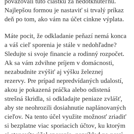
považovali túto čiastku za nedotknuteľnú.
Najlepšou formou je
nastaviť si trvalý príkaz
deň po tom, ako vám na účet cinkne výplata.
Máte pocit, že odkladanie peňazí nemá konca
a váš cieľ sporenia je stále v nedohľadne?
Sledujte si svoje financie a rodinný rozpočet.
Ak sa vám zdvihne príjem v domácnosti,
nezabudnite zvýšiť aj výšku železnej
rezervy. Pre prípad nepredvídaných udalostí,
akou je pokazená práčka alebo odistená
strešná škridla, si odkladajte peniaze zvlášť,
aby ste neohrozili dosiahnutie naplánovaných
cieľov. Na tento účel využite možnosť zriadiť
si bezplatne
viac sporiacich účtov
, ku ktorým