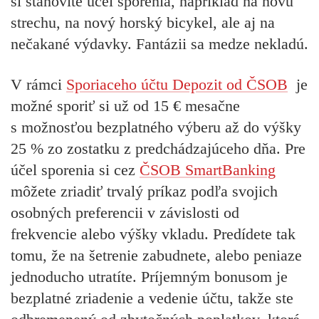
si stanovíte účel sporenia, napríklad na novú
strechu, na nový horský bicykel, ale aj na
nečakané výdavky. Fantázii sa medze nekladú.
V rámci
Sporiaceho účtu Depozit od ČSOB
je
možné sporiť si už
od 15 € mesačne
s možnosťou bezplatného výberu až do výšky
25 % zo zostatku z predchádzajúceho dňa. Pre
účel sporenia si cez
ČSOB SmartBanking
môžete zriadiť trvalý príkaz podľa svojich
osobných preferencii v závislosti od
frekvencie alebo výšky vkladu. Predídete tak
tomu, že na šetrenie zabudnete, alebo peniaze
jednoducho utratíte. Príjemným bonusom je
bezplatné zriadenie a vedenie účtu
, takže ste