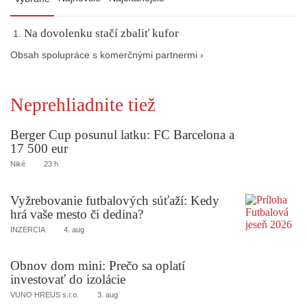
Na dovolenku stačí zbaliť kufor
Obsah spolupráce s komerčnými partnermi ›
Neprehliadnite tiež
Berger Cup posunul latku: FC Barcelona a
17 500 eur
Niké
23 h
Vyžrebovanie futbalových súťaží: Kedy
hrá vaše mesto či dedina?
INZERCIA
4. aug
Obnov dom mini: Prečo sa oplatí
investovať do izolácie
VUNO HREUS s.r.o.
3. aug