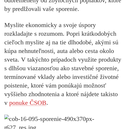
odbremenený od zbytočných poplatkov, ktoré
by predlžovali vaše sporenie.
Myslite ekonomicky a svoje úspory
rozkladajte s rozumom
. Popri krátkodobých
cieľoch myslite aj na tie dlhodobé, akými sú
kúpa nehnuteľnosti, auta alebo cesta okolo
sveta. V takýchto prípadoch využite produkty
s dlhšou viazanosťou ako stavebné sporenie,
termínované vklady alebo investičné životné
poistenie, ktoré vám ponúkajú možnosť
vyššieho zhodnotenia a ktoré nájdete takisto
v
ponuke ČSOB
.