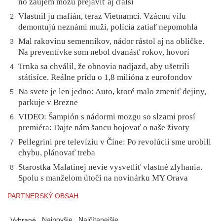
no záujem môžu prejaviť aj ďalší
Vlastnil ju mafián, teraz Vietnamci. Vzácnu vilu
2
demontujú neznámi muži, polícia zatiaľ nepomohla
Mal rakovinu semenníkov, nádor rástol aj na obličke.
3
Na preventívke som nebol dvanásť rokov, hovorí
Trnka sa chválil, že obnovia nadjazd, aby ušetrili
4
státisíce. Reálne prídu o 1,8 milióna z eurofondov
Na svete je len jedno: Auto, ktoré malo zmeniť dejiny,
5
parkuje v Brezne
VIDEO: Šampión s nádormi mozgu so slzami prosí
6
premiéra: Dajte nám šancu bojovať o naše životy
Pellegrini pre televíziu v Číne: Po revolúcii sme urobili
7
chybu, plánovať treba
Starostka Malatinej nevie vysvetliť vlastné zlyhania.
8
Spolu s manželom útočí na novinárku MY Orava
PARTNERSKÝ OBSAH
Najnovšie
Najčítanejšie
Vybrané