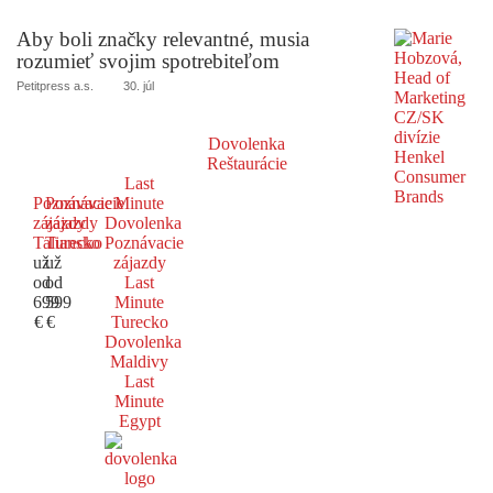
Aby boli značky relevantné, musia
rozumieť svojim spotrebiteľom
Petitpress a.s.
30. júl
Dovolenka
Reštaurácie
Last
Poznávacie
Poznávacie
Minute
zájazdy
zájazdy
Dovolenka
Taliansko
Turecko
Poznávacie
už
už
zájazdy
od
od
Last
699
599
Minute
€
€
Turecko
Dovolenka
Maldivy
Last
Minute
Egypt