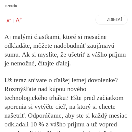
Inzercia
+
A
-
ZDIEĽAŤ
A
|
Aj malými čiastkami, ktoré si mesačne
odkladáte, môžete nadobudnúť zaujímavú
sumu. Ak si myslíte, že ušetriť z vášho príjmu
je nemožné, čítajte ďalej.
Už teraz snívate o ďalšej letnej dovolenke?
Rozmýšľate nad kúpou nového
technologického trháku? Ešte pred začiatkom
sporenia si
vytýčte cieľ, na ktorý si chcete
našetriť
. Odporúčame, aby ste si každý mesiac
odkladali 10 % z vášho príjmu a už vopred