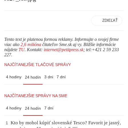
ZDIEĽAŤ
Tento text je platenou formou reklamy. Informujte o svojej firme
viac ako
2,6 milióna
čitateľov Sme.sk aj vy. Bližšie informácie
nájdete
TU
. Kontakt:
internet@petitpress.sk
; tel:+421 2 59 233
227.
NAJČÍTANEJŠIE TLAČOVÉ SPRÁVY
4 hodiny
3 dni
7 dní
24 hodín
NAJČÍTANEJŠIE SPRÁVY NA SME
4 hodiny
7 dní
24 hodín
Kto by mohol kúpiť slovenské Tesco? Favorit je jasný,
1