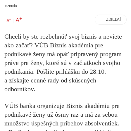
Inzercia
+
A
-
ZDIEĽAŤ
A
|
Chceli by ste rozbehnúť svoj biznis a neviete
ako začať? VÚB Biznis akadémia pre
podnikavé ženy má opäť pripravený program
práve pre
ženy, ktoré sú v začiatkoch svojho
podnikania. Pošlite prihlášku do 28.10.
a získajte cenné rady od skúsených
odborníkov.
VÚB banka organizuje Biznis akadémiu pre
podnikavé ženy už ôsmy raz a má za sebou
množstvo úspešných príbehov absolventiek.