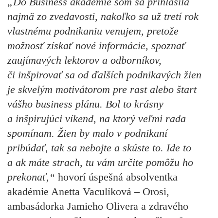
„Do Business akadémie som sa prihlásila
najmä zo zvedavosti, nakoľko sa už tretí rok
vlastnému podnikaniu venujem, pretože
možnosť získať nové informácie, spoznať
zaujímavých lektorov a odborníkov,
či inšpirovať sa od ďalších podnikavých žien
je skvelým motivátorom pre rast alebo štart
vášho business plánu. Bol to krásny
a inšpirujúci víkend, na ktorý veľmi rada
spomínam. Žien by malo v podnikaní
pribúdať, tak sa nebojte a skúste to. Ide to
a ak máte strach, tu vám určite pomôžu ho
prekonať,“
hovorí úspešná absolventka
akadémie Anetta Vaculíková – Orosi,
ambasádorka Jamieho Olivera a zdravého