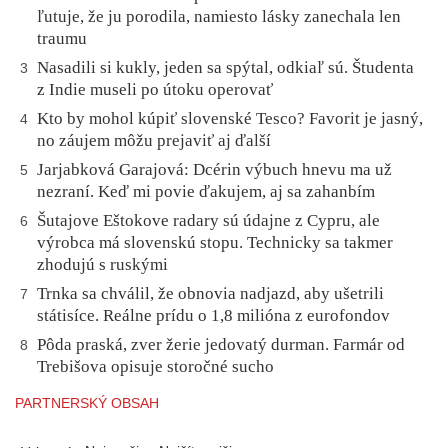
ľutuje, že ju porodila, namiesto lásky zanechala len
traumu
Nasadili si kukly, jeden sa spýtal, odkiaľ sú. Študenta
3
z Indie museli po útoku operovať
Kto by mohol kúpiť slovenské Tesco? Favorit je jasný,
4
no záujem môžu prejaviť aj ďalší
Jarjabková Garajová: Dcérin výbuch hnevu ma už
5
nezraní. Keď mi povie ďakujem, aj sa zahanbím
Šutajove Eštokove radary sú údajne z Cypru, ale
6
výrobca má slovenskú stopu. Technicky sa takmer
zhodujú s ruskými
Trnka sa chválil, že obnovia nadjazd, aby ušetrili
7
státisíce. Reálne prídu o 1,8 milióna z eurofondov
Pôda praská, zver žerie jedovatý durman. Farmár od
8
Trebišova opisuje storočné sucho
PARTNERSKÝ OBSAH