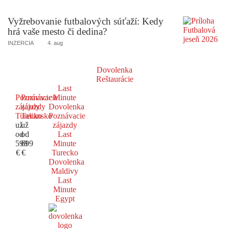
Vyžrebovanie futbalových súťaží: Kedy
hrá vaše mesto či dedina?
INZERCIA
4. aug
Dovolenka
Reštaurácie
Last
Poznávacie
Poznávacie
Minute
zájazdy
zájazdy
Dovolenka
Turecko
Taliansko
Poznávacie
už
už
zájazdy
od
od
Last
599
699
Minute
€
€
Turecko
Dovolenka
Maldivy
Last
Minute
Egypt