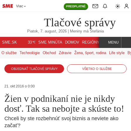
Viac
PREDPLATNÉ
Tlačové správy
Piatok, 7. august, 2026
| Meniny má
Štefánia
℃
SME.SK
SME MINÚTA
DOMOV
REGIÓNY
INDEX
SVET
33
MENU
O službe
Technológie
Obchod
Zdravie
Žena, šport, rodina
Life style
B
OBJEDNAŤ TLAČOVÉ SPRÁVY
VŠETKO O SLUŽBE
21. okt 2016 o 0:00
Žien v podnikaní nie je nikdy
dosť. Tak sa nebojte a skúste to!
Chceli by ste rozbehnúť svoj biznis a neviete ako
začať?