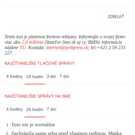
ZDIEĽAŤ
Tento text je platenou formou reklamy. Informujte o svojej firme
viac ako
2,6 milióna
čitateľov Sme.sk aj vy. Bližšie informácie
nájdete
TU
. Kontakt:
internet@petitpress.sk
; tel:+421 2 59 233
227.
NAJČÍTANEJŠIE TLAČOVÉ SPRÁVY
4 hodiny
3 dni
7 dní
24 hodín
NAJČÍTANEJŠIE SPRÁVY NA SME
4 hodiny
7 dní
24 hodín
Toto nie je normálne
1
Zachránila samu seba pred vlastnou rodinou. Matka
2