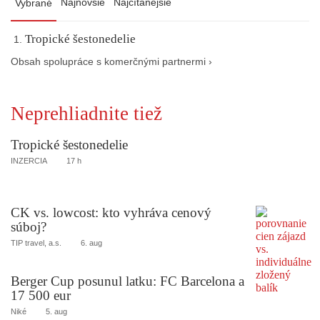
Najnovšie
Najčítanejšie
Vybrané
Tropické šestonedelie
Obsah spolupráce s komerčnými partnermi ›
Neprehliadnite tiež
Tropické šestonedelie
INZERCIA
17 h
CK vs. lowcost: kto vyhráva cenový
súboj?
TIP travel, a.s.
6. aug
Berger Cup posunul latku: FC Barcelona a
17 500 eur
Niké
5. aug