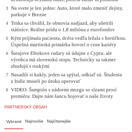
Na svete je len jedno: Auto, ktoré malo zmeniť dejiny,
3
parkuje v Brezne
Trnka sa chválil, že obnovia nadjazd, aby ušetrili
4
státisíce. Reálne prídu o 1,8 milióna z eurofondov
Kým prijímala pacienta, dcéra vedľa ležala s horúčkou.
5
Úspešná martinská primárka hovorí o cene kariéry
Šutajove Eštokove radary sú údajne z Cypru, ale
6
výrobca má slovenskú stopu. Technicky sa takmer
zhodujú s ruskými
Nasadili si kukly, jeden sa spýtal, odkiaľ sú. Študenta
7
z Indie museli po útoku operovať
VIDEO: Šampión s nádormi mozgu so slzami prosí
8
premiéra: Dajte nám šancu bojovať o naše životy
PARTNERSKÝ OBSAH
Najnovšie
Najčítanejšie
Vybrané