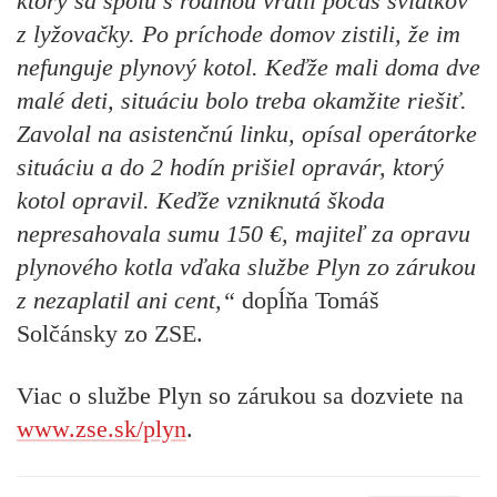
ktorý sa spolu s rodinou vrátil počas sviatkov
z lyžovačky. Po príchode domov zistili, že im
nefunguje plynový kotol. Keďže mali doma dve
malé deti, situáciu bolo treba okamžite riešiť.
Zavolal na asistenčnú linku, opísal operátorke
situáciu a do 2 hodín prišiel opravár, ktorý
kotol opravil. Keďže vzniknutá škoda
nepresahovala sumu 150 €, majiteľ za opravu
plynového kotla vďaka službe Plyn zo zárukou
z nezaplatil ani cent,“
dopĺňa Tomáš
Solčánsky zo ZSE.
Viac o službe Plyn so zárukou sa dozviete na
www.zse.sk/plyn
.