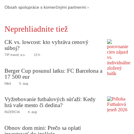
Obsah spolupráce s komerčnými partnermi ›
Neprehliadnite tiež
CK vs. lowcost: kto vyhráva cenový
súboj?
TIP travel, a.s.
13 h
Berger Cup posunul latku: FC Barcelona a
17 500 eur
Niké
5. aug
Vyžrebovanie futbalových súťaží: Kedy
hrá vaše mesto či dedina?
INZERCIA
4. aug
Obnov dom mini: Prečo sa oplatí
investovať do izolácie