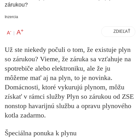
zárukou?
Inzercia
+
A
-
ZDIEĽAŤ
A
|
Už ste niekedy počuli o tom, že existuje plyn
so zárukou? Vieme, že záruka sa vzťahuje na
spotrebiče alebo elektroniku, ale že ju
môžeme mať aj na plyn, to je novinka.
Domácnosti, ktoré vykurujú plynom, môžu
získať v rámci služby Plyn so zárukou od ZSE
nonstop havarijnú službu a opravu plynového
kotla zadarmo.
Špeciálna ponuka k plynu