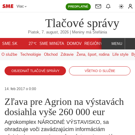
Viac
PREDPLATNÉ
Tlačové správy
Piatok, 7. august, 2026
| Meniny má
Štefánia
℃
SME.SK
SME MINÚTA
DOMOV
REGIÓNY
INDEX
SVET
27
MENU
O službe
Technológie
Obchod
Zdravie
Žena, šport, rodina
Life style
B
OBJEDNAŤ TLAČOVÉ SPRÁVY
VŠETKO O SLUŽBE
14. feb 2017 o 0:00
Zľava pre Agrion na výstavách
dosiahla vyše 260 000 eur
Agrokomplex NÁRODNÉ VÝSTAVISKO, sa
ohradzuje voči zavádzajúcim informáciám