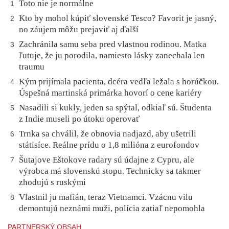
Toto nie je normálne
1
Kto by mohol kúpiť slovenské Tesco? Favorit je jasný,
2
no záujem môžu prejaviť aj ďalší
Zachránila samu seba pred vlastnou rodinou. Matka
3
ľutuje, že ju porodila, namiesto lásky zanechala len
traumu
Kým prijímala pacienta, dcéra vedľa ležala s horúčkou.
4
Úspešná martinská primárka hovorí o cene kariéry
Nasadili si kukly, jeden sa spýtal, odkiaľ sú. Študenta
5
z Indie museli po útoku operovať
Trnka sa chválil, že obnovia nadjazd, aby ušetrili
6
státisíce. Reálne prídu o 1,8 milióna z eurofondov
Šutajove Eštokove radary sú údajne z Cypru, ale
7
výrobca má slovenskú stopu. Technicky sa takmer
zhodujú s ruskými
Vlastnil ju mafián, teraz Vietnamci. Vzácnu vilu
8
demontujú neznámi muži, polícia zatiaľ nepomohla
PARTNERSKÝ OBSAH