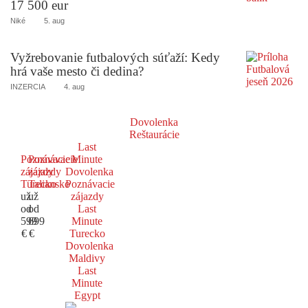
17 500 eur
Niké
5. aug
Vyžrebovanie futbalových súťaží: Kedy
hrá vaše mesto či dedina?
INZERCIA
4. aug
Dovolenka
Reštaurácie
Last
Poznávacie
Poznávacie
Minute
zájazdy
zájazdy
Dovolenka
Turecko
Taliansko
Poznávacie
už
už
zájazdy
od
od
Last
599
699
Minute
€
€
Turecko
Dovolenka
Maldivy
Last
Minute
Egypt