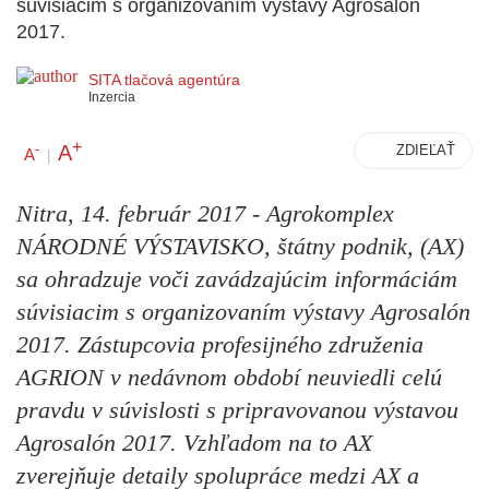
súvisiacim s organizovaním výstavy Agrosalón
2017.
SITA tlačová agentúra
Inzercia
+
A
-
ZDIEĽAŤ
A
|
Nitra, 14. február 2017 - Agrokomplex
NÁRODNÉ VÝSTAVISKO, štátny podnik, (AX)
sa ohradzuje voči zavádzajúcim informáciám
súvisiacim s organizovaním výstavy Agrosalón
2017. Zástupcovia profesijného združenia
AGRION v nedávnom období neuviedli celú
pravdu v súvislosti s pripravovanou výstavou
Agrosalón 2017. Vzhľadom na to AX
zverejňuje detaily spolupráce medzi AX a