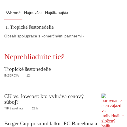
Najnovšie
Najčítanejšie
Vybrané
Tropické šestonedelie
Obsah spolupráce s komerčnými partnermi ›
Neprehliadnite tiež
Tropické šestonedelie
INZERCIA
12 h
CK vs. lowcost: kto vyhráva cenový
súboj?
TIP travel, a.s.
21 h
Berger Cup posunul latku: FC Barcelona a