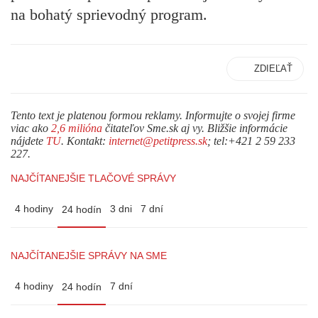
na bohatý sprievodný program.
ZDIEĽAŤ
Tento text je platenou formou reklamy. Informujte o svojej firme
viac ako
2,6 milióna
čitateľov Sme.sk aj vy. Bližšie informácie
nájdete
TU
. Kontakt:
internet@petitpress.sk
; tel:+421 2 59 233
227.
NAJČÍTANEJŠIE TLAČOVÉ SPRÁVY
4 hodiny
3 dni
7 dní
24 hodín
NAJČÍTANEJŠIE SPRÁVY NA SME
4 hodiny
7 dní
24 hodín