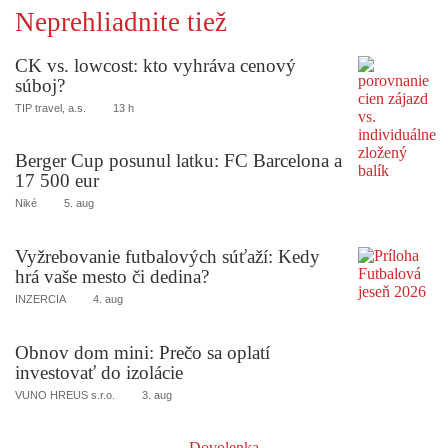
Neprehliadnite tiež
CK vs. lowcost: kto vyhráva cenový
súboj?
TIP travel, a.s.
13 h
Berger Cup posunul latku: FC Barcelona a
17 500 eur
Niké
5. aug
Vyžrebovanie futbalových súťaží: Kedy
hrá vaše mesto či dedina?
INZERCIA
4. aug
Obnov dom mini: Prečo sa oplatí
investovať do izolácie
VUNO HREUS s.r.o.
3. aug
Dovolenka