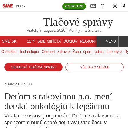
Viac
PREDPLATNÉ
Tlačové správy
Piatok, 7. august, 2026
| Meniny má
Štefánia
℃
SME.SK
SME MINÚTA
DOMOV
REGIÓNY
INDEX
SVET
22
MENU
O službe
Technológie
Obchod
Zdravie
Žena, šport, rodina
Life style
B
OBJEDNAŤ TLAČOVÉ SPRÁVY
VŠETKO O SLUŽBE
7. mar 2017 o 0:00
Deťom s rakovinou n.o. mení
detskú onkológiu k lepšiemu
Vďaka neziskovej organizácii Deťom s rakovinou a
sponzorom budú choré deti tráviť viac času v