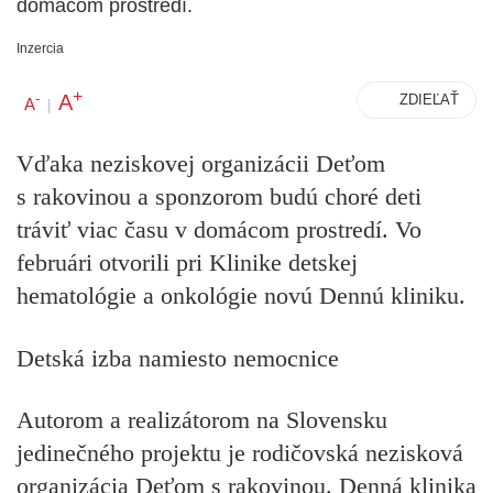
domácom prostredí.
Inzercia
+
A
-
ZDIEĽAŤ
A
|
Vďaka neziskovej organizácii Deťom
s rakovinou a sponzorom budú choré deti
tráviť viac času v domácom prostredí. Vo
februári otvorili pri Klinike detskej
hematológie a onkológie novú Dennú kliniku.
Detská izba namiesto nemocnice
Autorom a realizátorom na Slovensku
jedinečného projektu je rodičovská nezisková
organizácia Deťom s rakovinou. Denná klinika