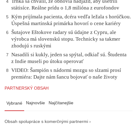
Trnka sa chválil, že obnovia nadjazd, aby ušetrili
4
státisíce. Reálne prídu o 1,8 milióna z eurofondov
Kým prijímala pacienta, dcéra vedľa ležala s horúčkou.
5
Úspešná martinská primárka hovorí o cene kariéry
Šutajove Eštokove radary sú údajne z Cypru, ale
6
výrobca má slovenskú stopu. Technicky sa takmer
zhodujú s ruskými
Nasadili si kukly, jeden sa spýtal, odkiaľ sú. Študenta
7
z Indie museli po útoku operovať
VIDEO: Šampión s nádormi mozgu so slzami prosí
8
premiéra: Dajte nám šancu bojovať o naše životy
PARTNERSKÝ OBSAH
Najnovšie
Najčítanejšie
Vybrané
Obsah spolupráce s komerčnými partnermi ›