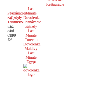
Reštaurácie
Last
Poznávacie
Poznávacie
Minute
zájazdy
zájazdy
Dovolenka
Taliansko
Turecko
Poznávacie
už
už
zájazdy
od
od
Last
699
599
Minute
€
€
Turecko
Dovolenka
Maldivy
Last
Minute
Egypt