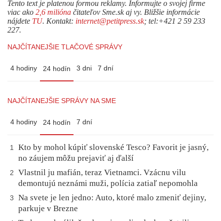
Tento text je platenou formou reklamy. Informujte o svojej firme
viac ako
2,6 milióna
čitateľov Sme.sk aj vy. Bližšie informácie
nájdete
TU
. Kontakt:
internet@petitpress.sk
; tel:+421 2 59 233
227.
NAJČÍTANEJŠIE TLAČOVÉ SPRÁVY
4 hodiny
3 dni
7 dní
24 hodín
NAJČÍTANEJŠIE SPRÁVY NA SME
4 hodiny
7 dní
24 hodín
Kto by mohol kúpiť slovenské Tesco? Favorit je jasný,
1
no záujem môžu prejaviť aj ďalší
Vlastnil ju mafián, teraz Vietnamci. Vzácnu vilu
2
demontujú neznámi muži, polícia zatiaľ nepomohla
Na svete je len jedno: Auto, ktoré malo zmeniť dejiny,
3
parkuje v Brezne