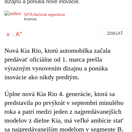
dizajnu a ponúka nové inovácie.
SITA tlačová agentúra
Inzercia
+
A
-
ZDIEĽAŤ
A
|
Nová Kia Rio, ktorú automobilka začala
predávať oficiálne od 1. marca prešla
výrazným vynovením dizajnu a ponúka
inovácie ako nikdy predtým.
Úplne nová Kia Rio 4. generácie, ktorá sa
predstavila po prvýkrát v septembri minulého
roka a patrí medzi jeden z najpredávanejších
modelov z dielne Kia, má veľké ambície stať
sa najpredávanejším modelom v segmente B.