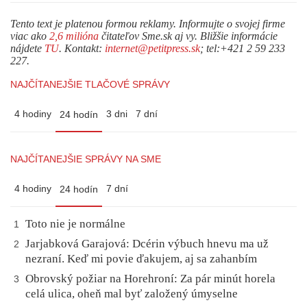
Tento text je platenou formou reklamy. Informujte o svojej firme
viac ako
2,6 milióna
čitateľov Sme.sk aj vy. Bližšie informácie
nájdete
TU
. Kontakt:
internet@petitpress.sk
; tel:+421 2 59 233
227.
NAJČÍTANEJŠIE TLAČOVÉ SPRÁVY
4 hodiny
3 dni
7 dní
24 hodín
NAJČÍTANEJŠIE SPRÁVY NA SME
4 hodiny
7 dní
24 hodín
Toto nie je normálne
1
Jarjabková Garajová: Dcérin výbuch hnevu ma už
2
nezraní. Keď mi povie ďakujem, aj sa zahanbím
Obrovský požiar na Horehroní: Za pár minút horela
3
celá ulica, oheň mal byť založený úmyselne