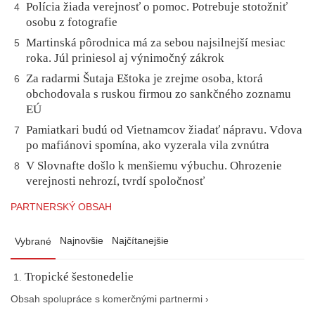
Polícia žiada verejnosť o pomoc. Potrebuje stotožniť
4
osobu z fotografie
Martinská pôrodnica má za sebou najsilnejší mesiac
5
roka. Júl priniesol aj výnimočný zákrok
Za radarmi Šutaja Eštoka je zrejme osoba, ktorá
6
obchodovala s ruskou firmou zo sankčného zoznamu
EÚ
Pamiatkari budú od Vietnamcov žiadať nápravu. Vdova
7
po mafiánovi spomína, ako vyzerala vila zvnútra
V Slovnafte došlo k menšiemu výbuchu. Ohrozenie
8
verejnosti nehrozí, tvrdí spoločnosť
PARTNERSKÝ OBSAH
Najnovšie
Najčítanejšie
Vybrané
Tropické šestonedelie
Obsah spolupráce s komerčnými partnermi ›