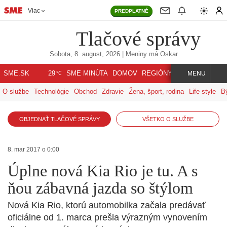
Viac
PREDPLATNÉ
Tlačové správy
Sobota, 8. august, 2026
| Meniny má
Oskar
℃
SME.SK
SME MINÚTA
DOMOV
REGIÓNY
INDEX
SVET
29
MENU
O službe
Technológie
Obchod
Zdravie
Žena, šport, rodina
Life style
B
OBJEDNAŤ TLAČOVÉ SPRÁVY
VŠETKO O SLUŽBE
8. mar 2017 o 0:00
Úplne nová Kia Rio je tu. A s
ňou zábavná jazda so štýlom
Nová Kia Rio, ktorú automobilka začala predávať
oficiálne od 1. marca prešla výrazným vynovením