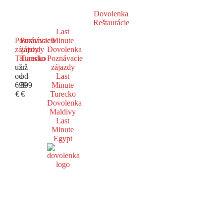
Dovolenka
Reštaurácie
Last
Poznávacie
Poznávacie
Minute
zájazdy
zájazdy
Dovolenka
Taliansko
Turecko
Poznávacie
už
už
zájazdy
od
od
Last
699
599
Minute
€
€
Turecko
Dovolenka
Maldivy
Last
Minute
Egypt