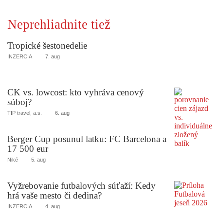
Neprehliadnite tiež
Tropické šestonedelie
INZERCIA
7. aug
CK vs. lowcost: kto vyhráva cenový
súboj?
TIP travel, a.s.
6. aug
Berger Cup posunul latku: FC Barcelona a
17 500 eur
Niké
5. aug
Vyžrebovanie futbalových súťaží: Kedy
hrá vaše mesto či dedina?
INZERCIA
4. aug