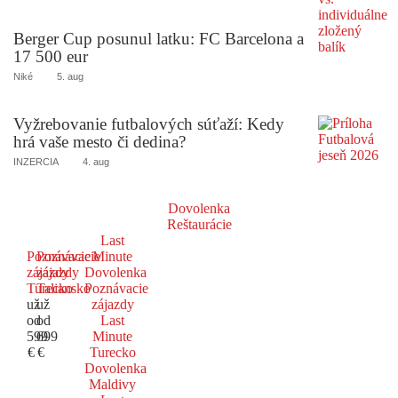
Berger Cup posunul latku: FC Barcelona a
17 500 eur
Niké
5. aug
Vyžrebovanie futbalových súťaží: Kedy
hrá vaše mesto či dedina?
INZERCIA
4. aug
Dovolenka
Reštaurácie
Last
Poznávacie
Poznávacie
Minute
zájazdy
zájazdy
Dovolenka
Turecko
Taliansko
Poznávacie
už
už
zájazdy
od
od
Last
599
699
Minute
€
€
Turecko
Dovolenka
Maldivy