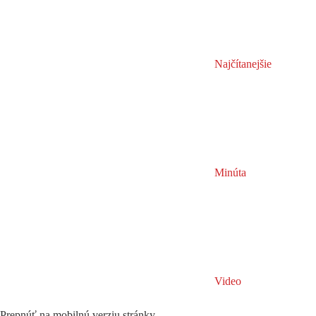
Najčítanejšie
Minúta
Video
Prepnúť na mobilnú verziu stránky