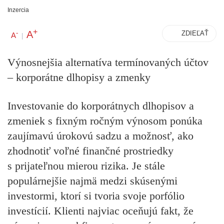
Inzercia
+
A
-
ZDIEĽAŤ
A
|
Výnosnejšia alternatíva termínovaných účtov
– korporátne dlhopisy a zmenky
Investovanie do korporátnych dlhopisov a
zmeniek s fixným ročným výnosom ponúka
zaujímavú úrokovú sadzu a možnosť, ako
zhodnotiť voľné finančné prostriedky
s prijateľnou mierou rizika. Je stále
populárnejšie najmä medzi skúsenými
investormi, ktorí si tvoria svoje porfólio
investícií. Klienti najviac oceňujú fakt, že