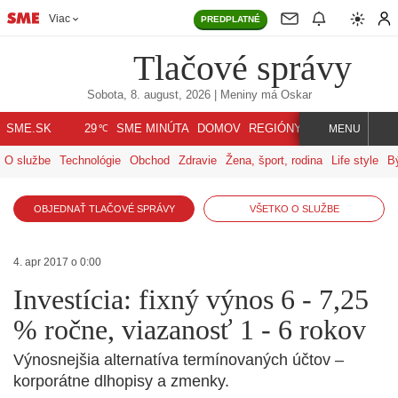
Viac
PREDPLATNÉ
Tlačové správy
Sobota, 8. august, 2026
| Meniny má
Oskar
℃
SME.SK
SME MINÚTA
DOMOV
REGIÓNY
INDEX
SVET
29
MENU
O službe
Technológie
Obchod
Zdravie
Žena, šport, rodina
Life style
B
OBJEDNAŤ TLAČOVÉ SPRÁVY
VŠETKO O SLUŽBE
4. apr 2017 o 0:00
Investícia: fixný výnos 6 - 7,25
% ročne, viazanosť 1 - 6 rokov
Výnosnejšia alternatíva termínovaných účtov –
korporátne dlhopisy a zmenky.