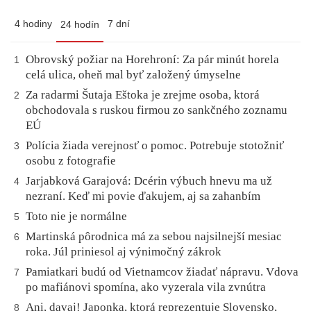
4 hodiny
7 dní
24 hodín
Obrovský požiar na Horehroní: Za pár minút horela
1
celá ulica, oheň mal byť založený úmyselne
Za radarmi Šutaja Eštoka je zrejme osoba, ktorá
2
obchodovala s ruskou firmou zo sankčného zoznamu
EÚ
Polícia žiada verejnosť o pomoc. Potrebuje stotožniť
3
osobu z fotografie
Jarjabková Garajová: Dcérin výbuch hnevu ma už
4
nezraní. Keď mi povie ďakujem, aj sa zahanbím
Toto nie je normálne
5
Martinská pôrodnica má za sebou najsilnejší mesiac
6
roka. Júl priniesol aj výnimočný zákrok
Pamiatkari budú od Vietnamcov žiadať nápravu. Vdova
7
po mafiánovi spomína, ako vyzerala vila zvnútra
Ani, davaj! Japonka, ktorá reprezentuje Slovensko,
8