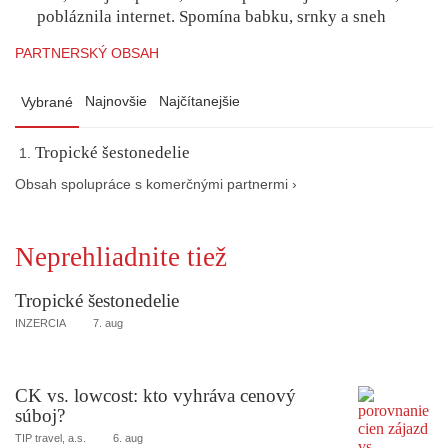
pobláznila internet. Spomína babku, srnky a sneh
PARTNERSKÝ OBSAH
Najnovšie
Najčítanejšie
Vybrané
Tropické šestonedelie
Obsah spolupráce s komerčnými partnermi ›
Neprehliadnite tiež
Tropické šestonedelie
INZERCIA
7. aug
CK vs. lowcost: kto vyhráva cenový
súboj?
TIP travel, a.s.
6. aug