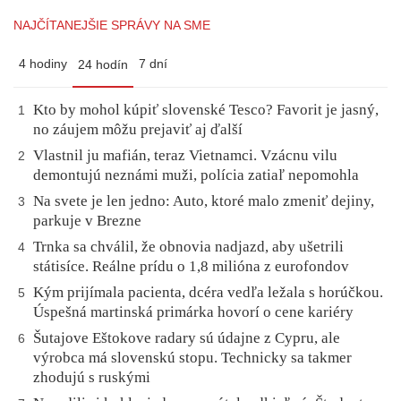
NAJČÍTANEJŠIE SPRÁVY NA SME
4 hodiny
7 dní
24 hodín
Kto by mohol kúpiť slovenské Tesco? Favorit je jasný,
1
no záujem môžu prejaviť aj ďalší
Vlastnil ju mafián, teraz Vietnamci. Vzácnu vilu
2
demontujú neznámi muži, polícia zatiaľ nepomohla
Na svete je len jedno: Auto, ktoré malo zmeniť dejiny,
3
parkuje v Brezne
Trnka sa chválil, že obnovia nadjazd, aby ušetrili
4
státisíce. Reálne prídu o 1,8 milióna z eurofondov
Kým prijímala pacienta, dcéra vedľa ležala s horúčkou.
5
Úspešná martinská primárka hovorí o cene kariéry
Šutajove Eštokove radary sú údajne z Cypru, ale
6
výrobca má slovenskú stopu. Technicky sa takmer
zhodujú s ruskými