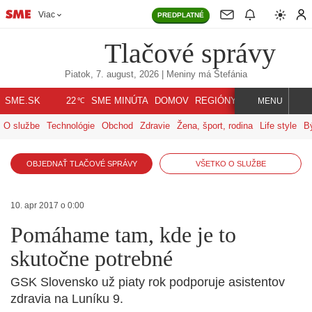
Viac
PREDPLATNÉ
Tlačové správy
Piatok, 7. august, 2026
| Meniny má
Štefánia
℃
SME.SK
SME MINÚTA
DOMOV
REGIÓNY
INDEX
SVET
22
MENU
O službe
Technológie
Obchod
Zdravie
Žena, šport, rodina
Life style
B
OBJEDNAŤ TLAČOVÉ SPRÁVY
VŠETKO O SLUŽBE
10. apr 2017 o 0:00
Pomáhame tam, kde je to
skutočne potrebné
GSK Slovensko už piaty rok podporuje asistentov
zdravia na Luníku 9.