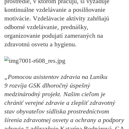
prostredie, v ktorom pracujú, si vyžaduje
kontinuálne vzdelávanie a posilňovanie
motivácie. Vzdelávacie aktivity zahŕňajú
odborné vzdelávanie, prednášky,
organizovanie podujatí zameraných na
zdravotnú osvetu a hygienu.
„Pomocou asistentov zdravia na Luníku
9 rozvíja GSK dlhoročný úspešný
medzinárodný projekt. Našim cieľom je
chrániť verejné zdravie a zlepšiť zdravotný
stav obyvateľov sídliska prostredníctvom
šírenia zdravotnej osvety a ochrany a podpory
zdravia,“
zdôrazňuje Katarína Bodnárová, GA