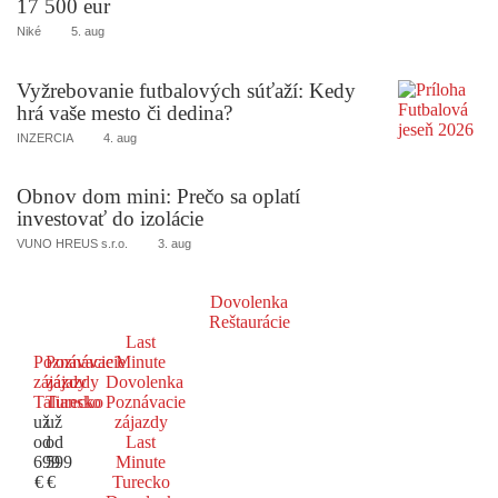
17 500 eur
Niké
5. aug
Vyžrebovanie futbalových súťaží: Kedy
hrá vaše mesto či dedina?
INZERCIA
4. aug
Obnov dom mini: Prečo sa oplatí
investovať do izolácie
VUNO HREUS s.r.o.
3. aug
Dovolenka
Reštaurácie
Last
Poznávacie
Poznávacie
Minute
zájazdy
zájazdy
Dovolenka
Taliansko
Turecko
Poznávacie
už
už
zájazdy
od
od
Last
699
599
Minute
€
€
Turecko