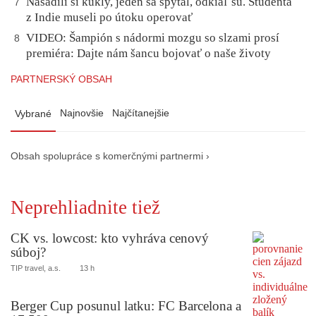
Nasadili si kukly, jeden sa spýtal, odkiaľ sú. Študenta
7
z Indie museli po útoku operovať
VIDEO: Šampión s nádormi mozgu so slzami prosí
8
premiéra: Dajte nám šancu bojovať o naše životy
PARTNERSKÝ OBSAH
Najnovšie
Najčítanejšie
Vybrané
Obsah spolupráce s komerčnými partnermi ›
Neprehliadnite tiež
CK vs. lowcost: kto vyhráva cenový
súboj?
TIP travel, a.s.
13 h
Berger Cup posunul latku: FC Barcelona a