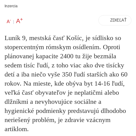
Inzercia
+
A
-
ZDIEĽAŤ
A
|
Luník 9, mestská časť Košíc, je sídlisko so
stopercentným rómskym osídlením. Oproti
plánovanej kapacite 2400 tu žije bezmála
sedem tisíc ľudí, z toho viac ako dve tisícky
detí a iba niečo vyše 350 ľudí starších ako 60
rokov. Na mieste, kde obýva byt 14-16 ľudí,
veľká časť obyvateľov je neplatičmi alebo
dlžníkmi a nevyhovujúce sociálne a
hygienické podmienky predstavujú dlhodobo
neriešený problém, je zdravie vzácnym
artiklom.