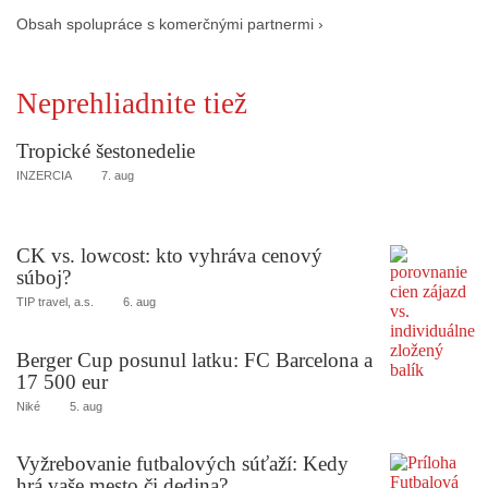
Obsah spolupráce s komerčnými partnermi ›
Neprehliadnite tiež
Tropické šestonedelie
INZERCIA
7. aug
CK vs. lowcost: kto vyhráva cenový
súboj?
TIP travel, a.s.
6. aug
Berger Cup posunul latku: FC Barcelona a
17 500 eur
Niké
5. aug
Vyžrebovanie futbalových súťaží: Kedy
hrá vaše mesto či dedina?