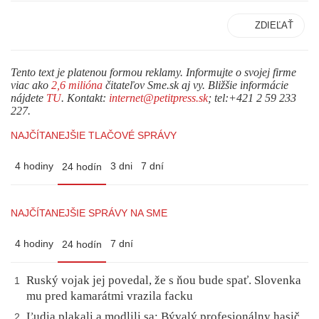
ZDIEĽAŤ
Tento text je platenou formou reklamy. Informujte o svojej firme
viac ako
2,6 milióna
čitateľov Sme.sk aj vy. Bližšie informácie
nájdete
TU
. Kontakt:
internet@petitpress.sk
; tel:+421 2 59 233
227.
NAJČÍTANEJŠIE TLAČOVÉ SPRÁVY
4 hodiny
3 dni
7 dní
24 hodín
NAJČÍTANEJŠIE SPRÁVY NA SME
4 hodiny
7 dní
24 hodín
Ruský vojak jej povedal, že s ňou bude spať. Slovenka
1
mu pred kamarátmi vrazila facku
Ľudia plakali a modlili sa: Bývalý profesionálny hasič
2