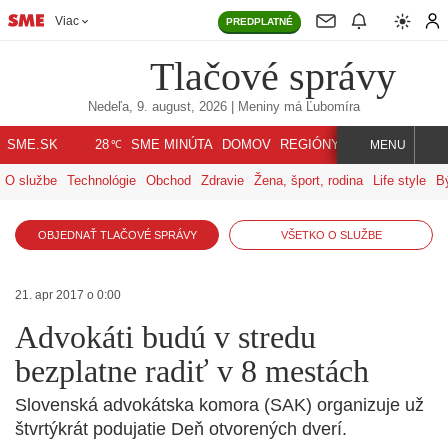
Viac
PREDPLATNÉ
Tlačové správy
Nedeľa, 9. august, 2026
| Meniny má
Ľubomíra
℃
SME.SK
SME MINÚTA
DOMOV
REGIÓNY
INDEX
SVET
28
MENU
O službe
Technológie
Obchod
Zdravie
Žena, šport, rodina
Life style
B
OBJEDNAŤ TLAČOVÉ SPRÁVY
VŠETKO O SLUŽBE
21. apr 2017 o 0:00
Advokáti budú v stredu
bezplatne radiť v 8 mestách
Slovenská advokátska komora (SAK) organizuje už
štvrtýkrát podujatie Deň otvorených dverí.