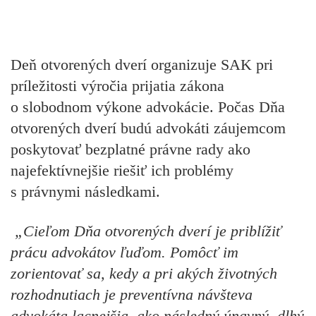
Deň otvorených dverí organizuje SAK pri
príležitosti výročia prijatia zákona
o slobodnom výkone advokácie. Počas Dňa
otvorených dverí budú advokáti záujemcom
poskytovať bezplatné právne rady ako
najefektívnejšie riešiť ich problémy
s právnymi následkami.
„Cieľom Dňa otvorených dverí je priblížiť
prácu advokátov ľuďom. Pomôcť im
zorientovať sa, kedy a pri akých životných
rozhodnutiach je preventívna návšteva
advokáta lacnejšia, ako následný únavný, dlhý