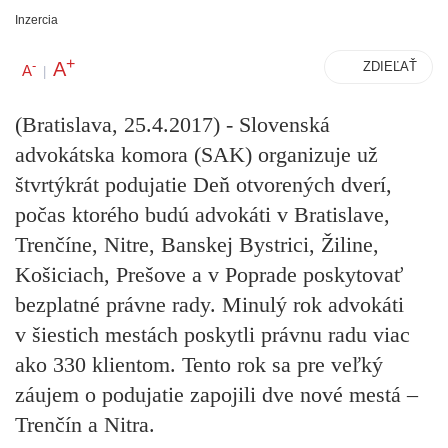
Inzercia
+
A
-
ZDIEĽAŤ
A
|
(Bratislava, 25.4.2017)
-
Slovenská
advokátska komora (SAK) organizuje už
štvrtýkrát podujatie Deň otvorených dverí,
počas ktorého budú advokáti v Bratislave,
Trenčíne, Nitre, Banskej Bystrici, Žiline,
Košiciach, Prešove a v Poprade poskytovať
bezplatné právne rady. Minulý rok advokáti
v šiestich mestách poskytli právnu radu viac
ako 330 klientom. Tento rok sa pre veľký
záujem o podujatie zapojili dve nové mestá –
Trenčín a Nitra.