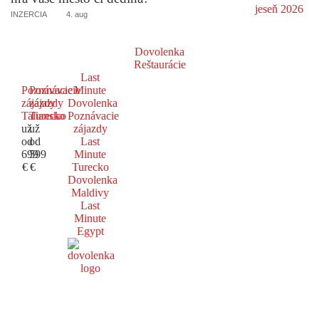
INZERCIA
4. aug
Dovolenka
Reštaurácie
Last
Poznávacie
Poznávacie
Minute
zájazdy
zájazdy
Dovolenka
Taliansko
Turecko
Poznávacie
už
už
zájazdy
od
od
Last
699
599
Minute
€
€
Turecko
Dovolenka
Maldivy
Last
Minute
Egypt