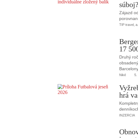
súboj
Zájazd od
porovnani
TIP travel, a
Berge
17 50
Druhý roč
obsadený 
Barcelony
Niké
5.
Vyžre
hrá va
Kompletný
denníkoc
INZERCIA
Obnov