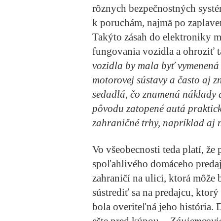
rôznych bezpečnostných systé
k poruchám, najmä po zaplav
Takýto zásah do elektroniky 
fungovania vozidla a ohroziť 
vozidla by mala byť vymenená 
motorovej sústavy a často aj z
sedadlá, čo znamená náklady aj
pôvodu zatopené autá praktic
zahraničné trhy, napríklad aj
Vo všeobecnosti teda platí, že 
spoľahlivého domáceho predajc
zahraničí na ulici, ktorá môže 
sústrediť sa na predajcu, ktor
bola overiteľná jeho história.