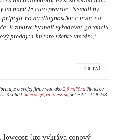
o kúpu automobilu by si so sebou mali
rý im pomôže auto prezrieť. Nemali by
 pripojiť ho na diagnostiku a trvať na
zde. V zmluve by mali vyžadovať garanciu
ový predajca im toto všetko umožní,“
ZDIEĽAŤ
formujte o svojej firme viac ako
2,6 milióna
čitateľov
TU
. Kontakt:
internet@petitpress.sk
; tel:+421 2 59 233
. lowcost: kto vyhráva cenový