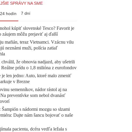
JŠIE SPRÁVY NA SME
7 dní
24 hodín
mohol kúpiť slovenské Tesco? Favorit je
o záujem môžu prejaviť aj ďalší
 ju mafián, teraz Vietnamci. Vzácnu vilu
ú neznámi muži, polícia zatiaľ
hla
 chválil, že obnovia nadjazd, aby ušetrili
e. Reálne prídu o 1,8 milióna z eurofondov
 je len jedno: Auto, ktoré malo zmeniť
parkuje v Brezne
vinu semenníkov, nádor rástol aj na
. Na preventívke som nebol dvanásť
ovorí
Šampión s nádormi mozgu so slzami
emiéra: Dajte nám šancu bojovať o naše
ímala pacienta, dcéra vedľa ležala s