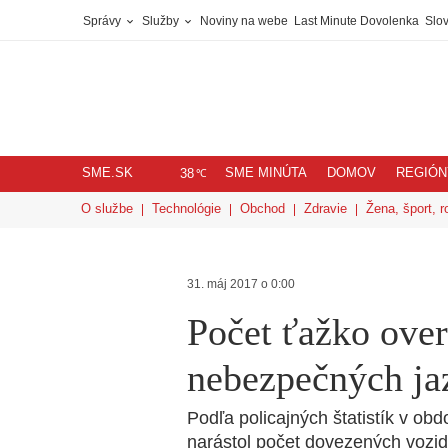
Správy
Služby
Noviny na webe
Last Minute Dovolenka
Slov
SME.SK
SME MINÚTA
DOMOV
REGIÓN
℃
38
O službe
Technológie
Obchod
Zdravie
Žena, šport, r
31. máj 2017 o 0:00
Počet ťažko over
nebezpečných jaz
Podľa policajných štatistík v ob
narástol počet dovezených vozidie