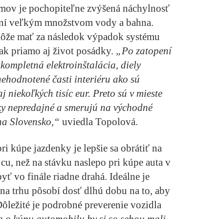
mov je pochopiteľne zvýšená náchylnosť
ení veľkým množstvom vody a bahna.
môže mať za následok výpadok systému
tak priamo aj život posádky.
„Po zatopení
kompletná elektroinštalácia, diely
nehodnotené časti interiéru ako sú
 niekoľkých tisíc eur. Preto sú v mieste
ky nepredajné a smerujú na východné
 na Slovensko,“
uviedla Topolová.
pri kúpe jazdenky je lepšie sa obrátiť na
u, než na stávku naslepo pri kúpe auta v
byť vo finále riadne drahá. Ideálne je
ý na trhu pôsobí dosť dlhú dobu na to, aby
 Dôležité je podrobné preverenie vozidla