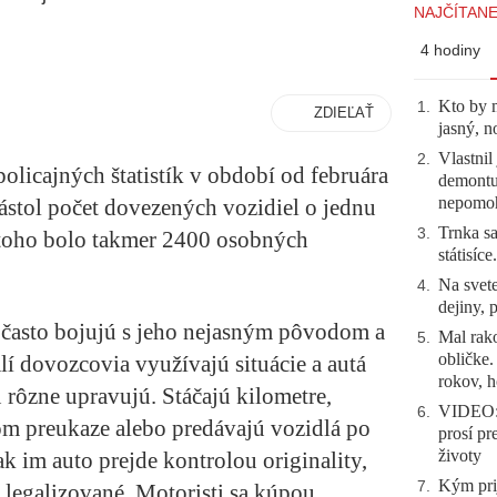
NAJČÍTANE
4 hodiny
Kto by 
1
.
ZDIEĽAŤ
jasný, n
Vlastnil
2
.
policajných štatistík v období od februára
demontuj
nepomo
ástol počet dovezených vozidiel o jednu
Trnka sa
3
.
z toho bolo takmer 2400 osobných
státisíc
Na svete
4
.
dejiny, 
 často bojujú s jeho nejasným pôvodom a
Mal rako
5
.
obličke
í dovozcovia využívajú situácie a autá
rokov, h
 rôzne upravujú. Stáčajú kilometre,
VIDEO: 
6
.
om preukaze alebo predávajú vozidlá po
prosí pr
životy
ak im auto prejde kontrolou originality,
Kým prij
7
.
o legalizované. Motoristi sa kúpou