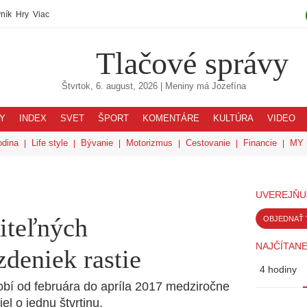
ník
Hry
Viac
Tlačové správy
Štvrtok, 6. august, 2026
| Meniny má
Jozefína
Y
INDEX
SVET
ŠPORT
KOMENTÁRE
KULTÚRA
VIDEO
odina
Life style
Bývanie
Motorizmus
Cestovanie
Financie
MY 
UVEREJŇU
iteľných
OBJEDNAŤ 
NAJČÍTANE
deniek rastie
4 hodiny
dobí od februára do apríla 2017 medziročne
l o jednu štvrtinu.