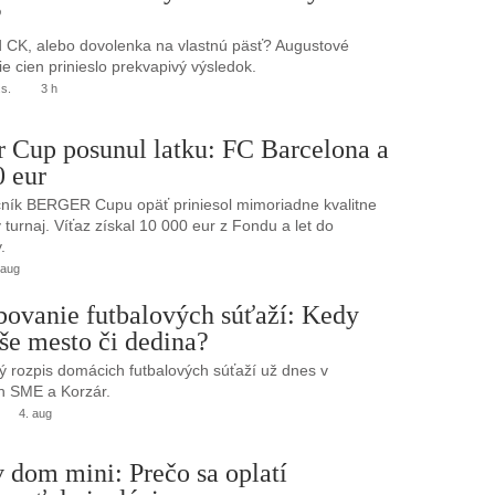
?
 CK, alebo dovolenka na vlastnú päsť? Augustové
e cien prinieslo prekvapivý výsledok.
.s.
3 h
r Cup posunul latku: FC Barcelona a
0 eur
ník BERGER Cupu opäť priniesol mimoriadne kvalitne
turnaj. Víťaz získal 10 000 eur z Fondu a let do
.
 aug
bovanie futbalových súťaží: Kedy
še mesto či dedina?
 rozpis domácich futbalových súťaží už dnes v
h SME a Korzár.
4. aug
 dom mini: Prečo sa oplatí