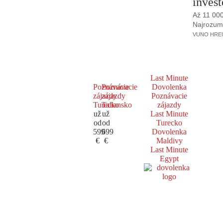
invest
Až 11 00
Najrozumne
VUNO HREUS
Last Minute
Poznávacie
Poznávacie
Dovolenka
zájazdy
zájazdy
Poznávacie
Turecko
Taliansko
zájazdy
už
už
Last Minute
od
od
Turecko
599
699
Dovolenka
€
€
Maldivy
Last Minute
Egypt