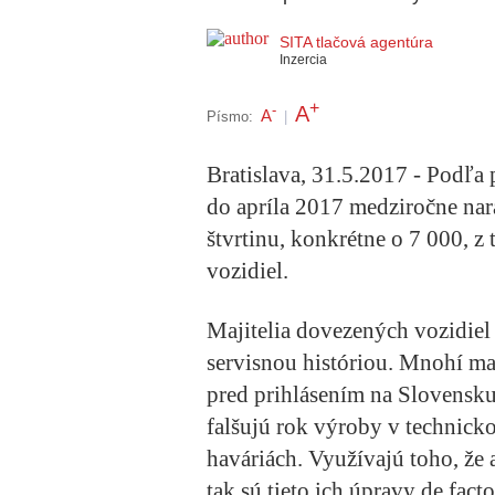
SITA tlačová agentúra
Inzercia
+
A
-
A
Písmo:
|
Bratislava, 31.5.2017 - Podľa 
do apríla 2017 medziročne nar
štvrtinu, konkrétne o 7 000, 
vozidiel.
Majitelia dovezených vozidiel
servisnou históriou. Mnohí mal
pred prihlásením na Slovensku
falšujú rok výroby v technick
haváriách. Využívajú toho, že 
tak sú tieto ich úpravy de fact