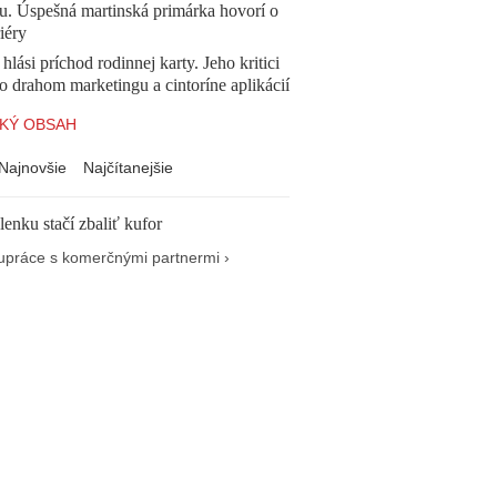
u. Úspešná martinská primárka hovorí o
iéry
 hlási príchod rodinnej karty. Jeho kritici
o drahom marketingu a cintoríne aplikácií
KÝ OBSAH
Najnovšie
Najčítanejšie
enku stačí zbaliť kufor
upráce s komerčnými partnermi ›