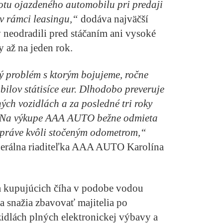
notu ojazdeného automobilu pri predaji
v rámci leasingu,“
dodáva najväčší
neodradili pred stáčaním ani vysoké
y až na jeden rok.
ý problém s ktorým bojujeme, ročne
ilov státisíce eur. Dlhodobo preveruje
ých vozidlách a za posledné tri roky
la. Na výkupe AAA AUTO bežne odmieta
 práve kvôli stočeným odometrom,“
enerálna riaditeľka AAA AUTO Karolína
a kupujúcich číha v podobe vodou
a snažia zbavovať majitelia po
dlách plných elektronickej výbavy a