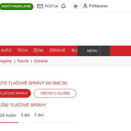
Prihlásenie
POST.sk
KÚPIŤ
PREDPLATNÉ
AUTO
TECH
ŽENA
ZDRAVIE
BLOG
MENU
Hľadaj
regióny
Korzár
Ostatné
JTE TLAČOVÉ SPRÁVY NA SME.SK
TLAČOVÉ SPRÁVY
VŠETKO O SLUŽBE
JŠIE TLAČOVÉ SPRÁVY
3 dni
7 dní
24 hodín