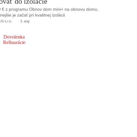
ovať do izolácie
0 € z programu Obnov dom mini+ na obnovu domu.
jšie je začať pri kvalitnej izolácii.
 s.r.o.
3. aug
Dovolenka
Reštaurácie