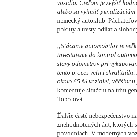
vozidlo. Cieľom je zvýšiť hod
alebo sa vyhnúť penalizáciám 
nemecký autoklub. Páchateľov 
pokuty a tresty odňatia slobod
„Stáčanie automobilov je veľk
investujeme do kontrol automob
stavy odometrov pri vykupovan
tento proces veľmi skvalitni
okolo 65 % vozidiel, väčšinou
komentuje situáciu na trhu g
Topolová.
Ďalšie časté nebezpečenstvo n
znehodnotených áut, ktorých s
povodniach. V moderných vozi