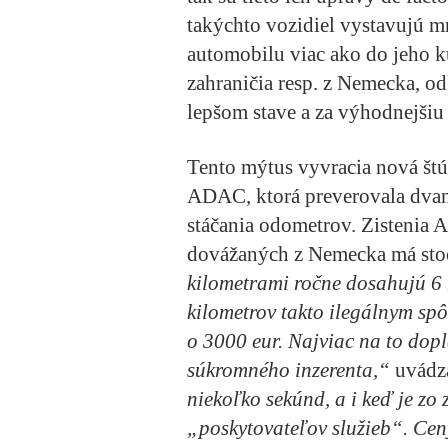
takýchto vozidiel vystavujú mn
automobilu viac ako do jeho kú
zahraničia resp. z Nemecka, od
lepšom stave a za výhodnejšiu
Tento mýtus vyvracia nová š
ADAC, ktorá preverovala dvaná
stáčania odometrov. Zistenia A
dovážaných z Nemecka má sto
kilometrami ročne dosahujú 6 
kilometrov takto ilegálnym sp
o 3000 eur. Najviac na to dopl
súkromného inzerenta,“
uvádz
niekoľko sekúnd, a i keď je z
„poskytovateľov služieb“. Cen