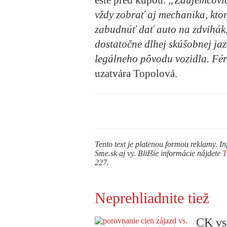
ešte pred kúpou.
„Záujemcovia 
vždy zobrať aj mechanika, kto
zabudnúť dať auto na zdvihák,
dostatočne dlhej skúšobnej ja
legálneho pôvodu vozidla. Fér
uzatvára Topolová.
Tento text je platenou formou reklamy. In
Sme.sk aj vy. Bližšie informácie nájdete
227.
Neprehliadnite tiež
CK vs