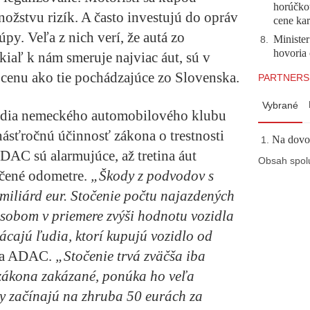
horúčko
ožstvu rizík. A často investujú do opráv
cene kar
py. Veľa z nich verí, že autá zo
Minister
8
.
hovoria 
kiaľ k nám smeruje najviac áut, sú v
 cenu ako tie pochádzajúce zo Slovenska.
PARTNERS
Vybrané
túdia nemeckého automobilového klubu
sťročnú účinnosť zákona o trestnosti
Na dovol
DAC sú alarmujúce, až tretina áut
Obsah spol
čené odometre.
„Škody z podvodov s
miliárd eur. Stočenie počtu najazdených
ôsobom v priemere zvýši hodnotu vozidla
ácajú ľudia, ktorí kupujú vozidlo od
a ADAC.
„Stočenie trvá zväčša iba
o zákona zakázané, ponúka ho veľa
y začínajú na zhruba 50 eurách za