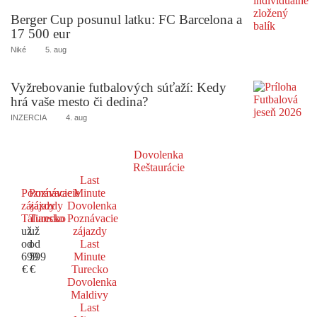
Berger Cup posunul latku: FC Barcelona a
17 500 eur
Niké
5. aug
Vyžrebovanie futbalových súťaží: Kedy
hrá vaše mesto či dedina?
INZERCIA
4. aug
Dovolenka
Reštaurácie
Last
Poznávacie
Poznávacie
Minute
zájazdy
zájazdy
Dovolenka
Taliansko
Turecko
Poznávacie
už
už
zájazdy
od
od
Last
699
599
Minute
€
€
Turecko
Dovolenka
Maldivy
Last