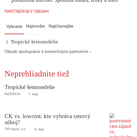
pobláznila internet. Spomína babku, srnky a sneh
PARTNERSKÝ OBSAH
Najnovšie
Najčítanejšie
Vybrané
Tropické šestonedelie
Obsah spolupráce s komerčnými partnermi ›
Neprehliadnite tiež
Tropické šestonedelie
INZERCIA
7. aug
CK vs. lowcost: kto vyhráva cenový
súboj?
TIP travel, a.s.
6. aug