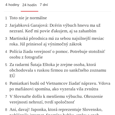
4 hodiny
7 dní
24 hodín
Toto nie je normálne
1
Jarjabková Garajová: Dcérin výbuch hnevu ma už
2
nezraní. Keď mi povie ďakujem, aj sa zahanbím
Martinská pôrodnica má za sebou najsilnejší mesiac
3
roka. Júl priniesol aj výnimočný zákrok
Polícia žiada verejnosť o pomoc. Potrebuje stotožniť
4
osobu z fotografie
Za radarmi Šutaja Eštoka je zrejme osoba, ktorá
5
obchodovala s ruskou firmou zo sankčného zoznamu
EÚ
Pamiatkari budú od Vietnamcov žiadať nápravu. Vdova
6
po mafiánovi spomína, ako vyzerala vila zvnútra
V Slovnafte došlo k menšiemu výbuchu. Ohrozenie
7
verejnosti nehrozí, tvrdí spoločnosť
Ani, davaj! Japonka, ktorá reprezentuje Slovensko,
8