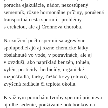
porucha ejakulácie, nádor, nezostúpený
semenník, rôzne hormonálne príčiny, porušená
transportná cesta spermií, problémy
s erekciou, ale aj Crohnova choroba.
Na znížení počtu spermií sa agresívne
spolupodieľajú aj rôzne chemické látky
obsiahnuté vo vode, v potravinách, ale aj
v ovzduší, ako napríklad benzén, toluén,
xylén, pesticídy, herbicídy, organické
rozpúšťadlá, farby, ťažké kovy (olovo),
zvýšená radiácia či teplota okolia.
K vážnym poruchám tvorby spermií prispieva
aj dlhé sedenie, používanie notebookov na