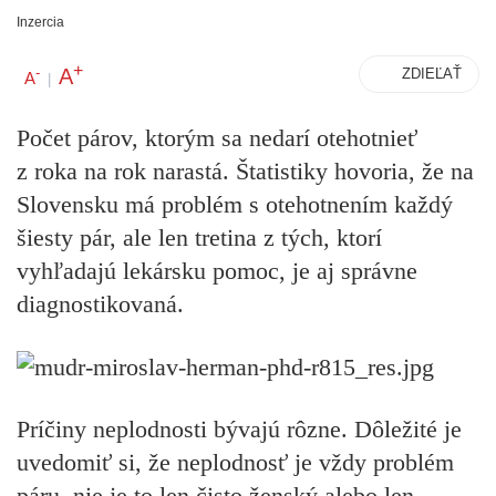
Inzercia
+
A
-
ZDIEĽAŤ
A
|
Počet párov, ktorým sa nedarí otehotnieť
z roka na rok narastá. Štatistiky hovoria, že na
Slovensku má problém s otehotnením každý
šiesty pár, ale len tretina z tých, ktorí
vyhľadajú lekársku pomoc, je aj správne
diagnostikovaná.
Príčiny neplodnosti bývajú rôzne. Dôležité je
uvedomiť si, že neplodnosť je vždy problém
páru, nie je to len čisto ženský alebo len