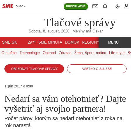
Viac
PREDPLATNÉ
Tlačové správy
Sobota, 8. august, 2026
| Meniny má
Oskar
℃
SME.SK
SME MINÚTA
DOMOV
REGIÓNY
INDEX
SVET
29
MENU
O službe
Technológie
Obchod
Zdravie
Žena, šport, rodina
Life style
B
OBJEDNAŤ TLAČOVÉ SPRÁVY
VŠETKO O SLUŽBE
1. jún 2017 o 0:00
Nedarí sa vám otehotnieť? Dajte
vyšetriť aj svojho partnera!
Počet párov, ktorým sa nedarí otehotnieť z roka na
rok narastá.