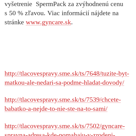
vyšetrenie SpermPack za zvýhodnenú cenu
s 50 % zľavou. Viac informácií nájdete na
stránke
www.gyncare.sk
.
http://tlacovespravy.sme.sk/ts/7648/tuzite-byt-
matkou-ale-nedari-sa-podme-hladat-dovody/
http://tlacovespravy.sme.sk/ts/7539/chcete-
babatko-a-nejde-to-nie-ste-na-to-sami/
http://tlacovespravy.sme.sk/ts/7502/gyncare-
spravna-adresa-kde-pomahaju-v-zrodeni-