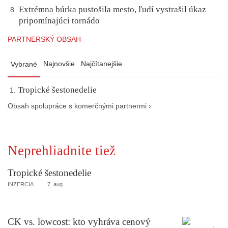
Extrémna búrka pustošila mesto, ľudí vystrašil úkaz
8
pripomínajúci tornádo
PARTNERSKÝ OBSAH
Najnovšie
Najčítanejšie
Vybrané
Tropické šestonedelie
Obsah spolupráce s komerčnými partnermi ›
Neprehliadnite tiež
Tropické šestonedelie
INZERCIA
7. aug
CK vs. lowcost: kto vyhráva cenový