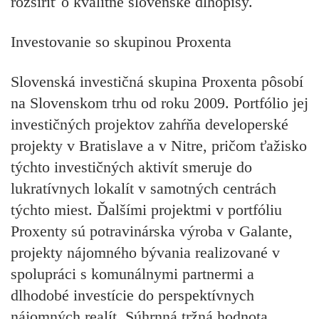
rozšíriť o kvalitné slovenské dlhopisy.
Investovanie so skupinou Proxenta
Slovenská investičná skupina Proxenta pôsobí
na Slovenskom trhu od roku 2009. Portfólio jej
investičných projektov zahŕňa developerské
projekty v Bratislave a v Nitre, pričom ťažisko
týchto investičných aktivít smeruje do
lukratívnych lokalít v samotných centrách
týchto miest. Ďalšími projektmi v portfóliu
Proxenty sú potravinárska výroba v Galante,
projekty nájomného bývania realizované v
spolupráci s komunálnymi partnermi a
dlhodobé investície do perspektívnych
nájomných realít. Súhrnná tržná hodnota