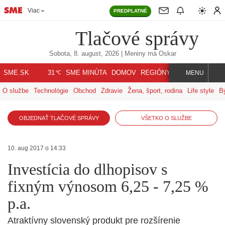
Viac
PREDPLATNÉ
Tlačové správy
Sobota, 8. august, 2026
| Meniny má
Oskar
℃
SME.SK
SME MINÚTA
DOMOV
REGIÓNY
INDEX
SVET
31
MENU
O službe
Technológie
Obchod
Zdravie
Žena, šport, rodina
Life style
B
OBJEDNAŤ TLAČOVÉ SPRÁVY
VŠETKO O SLUŽBE
10. aug 2017 o 14:33
Investícia do dlhopisov s
fixným výnosom 6,25 - 7,25 %
p.a.
Atraktívny slovenský produkt pre rozšírenie