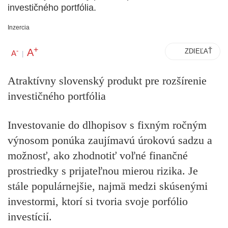
investičného portfólia.
Inzercia
+
A
-
ZDIEĽAŤ
A
|
Atraktívny slovenský produkt pre rozšírenie
investičného portfólia
Investovanie do dlhopisov s fixným ročným
výnosom ponúka zaujímavú úrokovú sadzu a
možnosť, ako zhodnotiť voľné finančné
prostriedky s prijateľnou mierou rizika. Je
stále populárnejšie, najmä medzi skúsenými
investormi, ktorí si tvoria svoje porfólio
investícií.