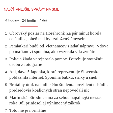
NAJČÍTANEJŠIE SPRÁVY NA SME
4 hodiny
7 dní
24 hodín
Obrovský požiar na Horehroní: Za pár minút horela
1
celá ulica, oheň mal byť založený úmyselne
Pamiatkari budú od Vietnamcov žiadať nápravu. Vdova
2
po mafiánovi spomína, ako vyzerala vila zvnútra
Polícia žiada verejnosť o pomoc. Potrebuje stotožniť
3
osobu z fotografie
Ani, davaj! Japonka, ktorá reprezentuje Slovensko,
4
pobláznila internet. Spomína babku, srnky a sneh
Brutálny útok na indického študenta prezident odsúdil,
5
predsedovia koaličných strán nepovedali nič
Martinská pôrodnica má za sebou najsilnejší mesiac
6
roka. Júl priniesol aj výnimočný zákrok
Toto nie je normálne
7