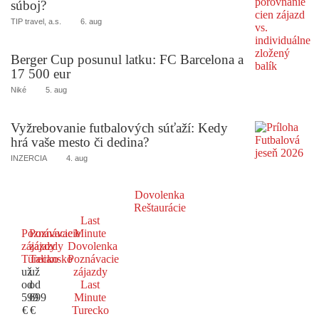
súboj?
TIP travel, a.s.
6. aug
Berger Cup posunul latku: FC Barcelona a
17 500 eur
Niké
5. aug
Vyžrebovanie futbalových súťaží: Kedy
hrá vaše mesto či dedina?
INZERCIA
4. aug
Dovolenka
Reštaurácie
Last
Poznávacie
Poznávacie
Minute
zájazdy
zájazdy
Dovolenka
Turecko
Taliansko
Poznávacie
už
už
zájazdy
od
od
Last
599
699
Minute
€
€
Turecko