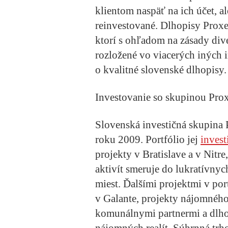
klientom naspäť na ich účet, a
reinvestované. Dlhopisy Proxe
ktorí s ohľadom na zásady dive
rozložené vo viacerých iných in
o kvalitné slovenské dlhopisy.
Investovanie so skupinou Pro
Slovenská investičná skupina
roku 2009. Portfólio jej
invest
projekty v Bratislave a v Nitr
aktivít smeruje do lukratívnyc
miest. Ďalšími projektmi v por
v Galante, projekty nájomného
komunálnymi partnermi a dlho
nájomných realít. Súhrnná trh