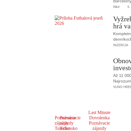
Barcelony
Niké
5.
Vyžre
hrá va
Kompletný
denníkoc
INZERCIA
Obnov
invest
Až 11 00
Najrozumne
VUNO HREUS
Last Minute
Poznávacie
Poznávacie
Dovolenka
zájazdy
zájazdy
Poznávacie
Turecko
Taliansko
zájazdy