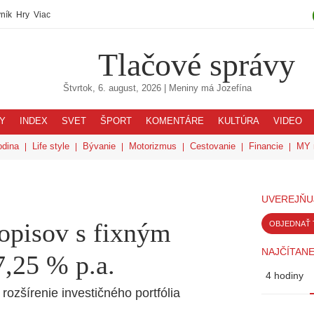
ník
Hry
Viac
Tlačové správy
Štvrtok, 6. august, 2026
| Meniny má
Jozefína
Y
INDEX
SVET
ŠPORT
KOMENTÁRE
KULTÚRA
VIDEO
odina
Life style
Bývanie
Motorizmus
Cestovanie
Financie
MY 
UVEREJŇU
hopisov s fixným
OBJEDNAŤ 
NAJČÍTANE
7,25 % p.a.
4 hodiny
rozšírenie investičného portfólia