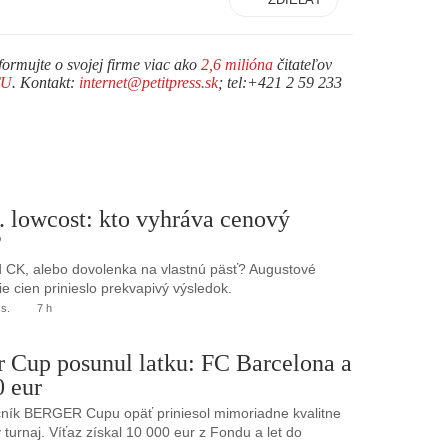
formujte o svojej firme viac ako
2,6 milióna
čitateľov
TU
. Kontakt:
internet@petitpress.sk
; tel:+421 2 59 233
. lowcost: kto vyhráva cenový
?
 CK, alebo dovolenka na vlastnú päsť? Augustové
e cien prinieslo prekvapivý výsledok.
.s.
7 h
r Cup posunul latku: FC Barcelona a
0 eur
ník BERGER Cupu opäť priniesol mimoriadne kvalitne
turnaj. Víťaz získal 10 000 eur z Fondu a let do