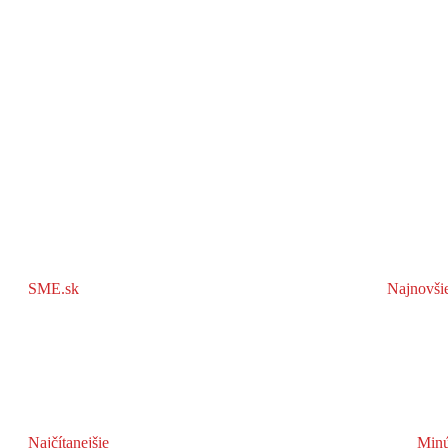
SME.sk
Najnovši
Najčítanejšie
Minú