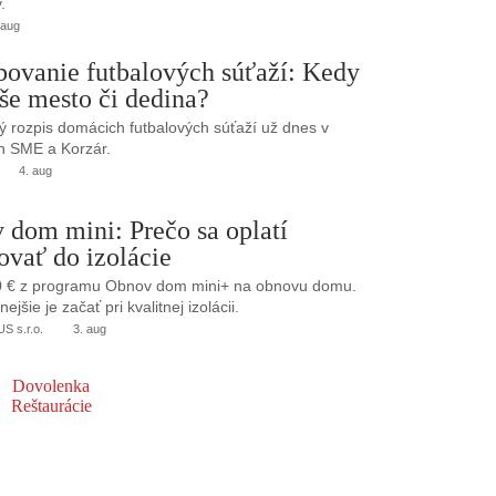
.
 aug
bovanie futbalových súťaží: Kedy
še mesto či dedina?
 rozpis domácich futbalových súťaží už dnes v
h SME a Korzár.
4. aug
 dom mini: Prečo sa oplatí
ovať do izolácie
0 € z programu Obnov dom mini+ na obnovu domu.
jšie je začať pri kvalitnej izolácii.
 s.r.o.
3. aug
Dovolenka
Reštaurácie