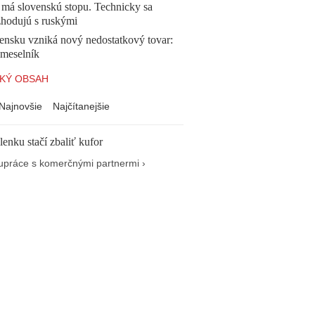
 má slovenskú stopu. Technicky sa
zhodujú s ruskými
ensku vzniká nový nedostatkový tovar:
emeselník
KÝ OBSAH
Najnovšie
Najčítanejšie
enku stačí zbaliť kufor
upráce s komerčnými partnermi ›