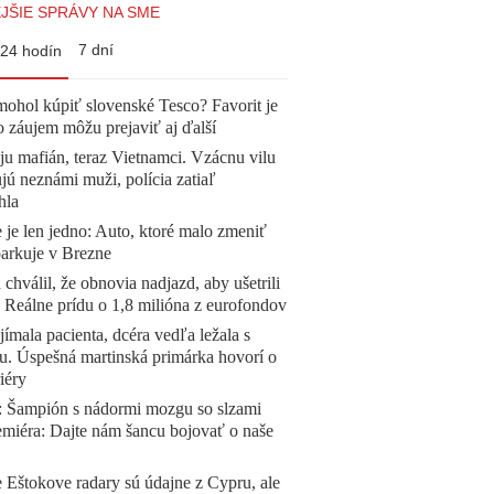
JŠIE SPRÁVY NA SME
7 dní
24 hodín
mohol kúpiť slovenské Tesco? Favorit je
o záujem môžu prejaviť aj ďalší
 ju mafián, teraz Vietnamci. Vzácnu vilu
ú neznámi muži, polícia zatiaľ
hla
 je len jedno: Auto, ktoré malo zmeniť
parkuje v Brezne
 chválil, že obnovia nadjazd, aby ušetrili
e. Reálne prídu o 1,8 milióna z eurofondov
ímala pacienta, dcéra vedľa ležala s
u. Úspešná martinská primárka hovorí o
iéry
Šampión s nádormi mozgu so slzami
emiéra: Dajte nám šancu bojovať o naše
 Eštokove radary sú údajne z Cypru, ale