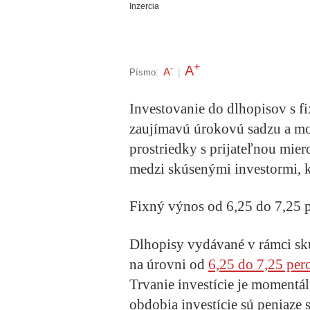
Inzercia
+
A
-
A
Písmo:
|
Investovanie do dlhopisov s
zaujímavú úrokovú sadzu a mo
prostriedky s prijateľnou miero
medzi skúsenými investormi, kto
Fixný výnos od 6,25 do 7,25 p
Dlhopisy vydávané v rámci sk
na úrovni od
6,25 do 7,25 per
Trvanie investície je momentál
obdobia investície sú peniaze