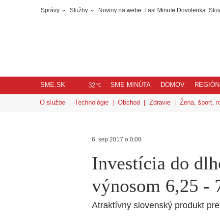
Správy
Služby
Noviny na webe
Last Minute Dovolenka
Slov
SME.SK
SME MINÚTA
DOMOV
REGIÓN
℃
32
O službe
Technológie
Obchod
Zdravie
Žena, šport, r
6. sep 2017 o 0:00
Investícia do dl
výnosom 6,25 - 
Atraktívny slovenský produkt pre 