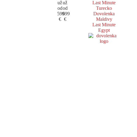
už
už
Last Minute
od
od
Turecko
599
699
Dovolenka
€
€
Maldivy
Last Minute
Egypt