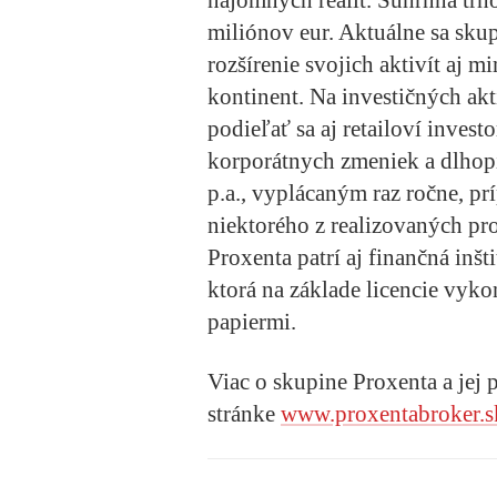
miliónov eur. Aktuálne sa sku
rozšírenie svojich aktivít aj
kontinent. Na investičných ak
podieľať sa aj retailoví invest
korporátnych zmeniek a dlho
p.a., vyplácaným raz ročne, 
niektorého z realizovaných pr
Proxenta patrí aj finančná inš
ktorá na základe licencie vyk
papiermi.
Viac o skupine Proxenta a jej 
stránke
www.proxentabroker.s