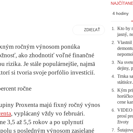
NAJČÍTANE
4 hodiny
Kto by 
1
.
ZDIEĽAŤ
jasný, n
Vlastnil
2
.
 fixným ročným výnosom ponúka
demontuj
nepomo
žnosť, ako zhodnotiť voľné finančné
Na svete
3
.
u rizika. Je stále populárnejšie, najmä
dejiny, 
rí si tvoria svoje porfólio investícií.
Trnka sa
4
.
státisíc
ercent ročne
Kým prij
5
.
horúčko
cene kar
upiny Proxenta majú fixný ročný výnos
VIDEO: 
6
.
centa
,
vyplácaný vždy vo februári.
prosí pr
ne 3,5 až 5,5 rokov a po uplynutí
životy
 spolu s posledným výnosom zasielané
Šutajove
7
.