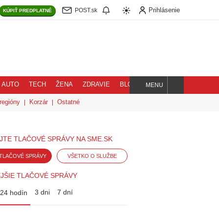
Prihlásenie
POST.sk
KÚPIŤ
PREDPLATNÉ
AUTO
TECH
ŽENA
ZDRAVIE
BLOG
MENU
Hľadaj
regióny
Korzár
Ostatné
JTE TLAČOVÉ SPRÁVY NA SME.SK
TLAČOVÉ SPRÁVY
VŠETKO O SLUŽBE
JŠIE TLAČOVÉ SPRÁVY
3 dni
7 dní
24 hodín