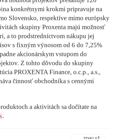
pina konkrétnymi krokmi pripravuje na
 mimo Slovensko, respektíve mimo európsky
tivitách skupiny Proxenta majú možnosť
ori, a to prodstredníctvom nákupu jej
pisov s fixným výnosom od 6 do 7,25%
prípadne akcionárskym vstupom do
ojektov. Z tohto dôvodu do skupiny
titúcia PROXENTA Finance, o.c.p., a.s.,
onáva činnosť obchodníka s cennými
produktoch a aktivitách sa dočítate na
k
.
ZDIEĽAŤ