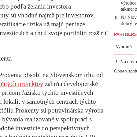
výrobca
lebo podľa želania investora
takmer 
nty sú vhodné najmä pre investorov,
Na Slov
8
.
rzifikácie rizika už majú peniaze
dobrý r
vestíciách a chcú svoje portfólio rozšíriť
PARTNERS
Vybrané
xenta
Na dovol
Obsah spol
 Proxenta pôsobí na Slovenskom trhu od
ičných projektov
zahŕňa developerské
e, pričom ťažisko týchto investičných
h lokalít v samotných centrách týchto
tfóliu Proxenty sú potravinárska výroba
 bývania realizované v spolupráci s
dobé investície do perspektívnych
ová hodnota projektov presahuje 120