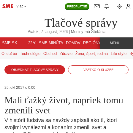
Viac
PREDPLATNÉ
Tlačové správy
Piatok, 7. august, 2026
| Meniny má
Štefánia
℃
SME.SK
SME MINÚTA
DOMOV
REGIÓNY
INDEX
SVET
22
MENU
O službe
Technológie
Obchod
Zdravie
Žena, šport, rodina
Life style
B
OBJEDNAŤ TLAČOVÉ SPRÁVY
VŠETKO O SLUŽBE
25. okt 2017 o 0:00
Mali ťažký život, napriek tomu
zmenili svet
V histórií ľudstva sa navždy zapísali ako tí, ktorí
svojimi vynálezmi a konaním zmenili svet a