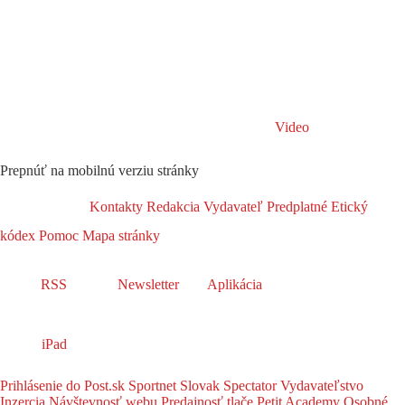
Video
Prepnúť na mobilnú verziu stránky
Kontakty
Redakcia
Vydavateľ
Predplatné
Etický
kódex
Pomoc
Mapa stránky
RSS
Newsletter
Aplikácia
iPad
Prihlásenie do Post.sk
Sportnet
Slovak Spectator
Vydavateľstvo
Inzercia
Návštevnosť webu
Predajnosť tlače
Petit Academy
Osobné