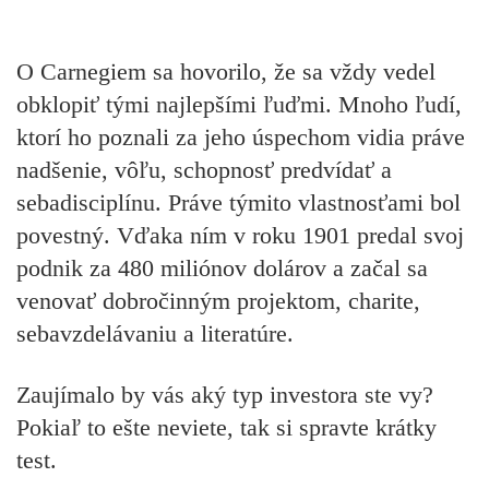
O Carnegiem sa hovorilo, že sa vždy vedel
obklopiť tými najlepšími ľuďmi. Mnoho ľudí,
ktorí ho poznali za jeho úspechom vidia práve
nadšenie, vôľu, schopnosť predvídať a
sebadisciplínu. Práve týmito vlastnosťami bol
povestný. Vďaka ním v roku 1901
predal svoj
podnik
za 480 miliónov dolárov a
začal sa
venovať dobročinným projektom, charite,
sebavzdelávaniu a literatúre.
Zaujímalo by vás
aký typ investora ste vy?
Pokiaľ to ešte neviete, tak si spravte krátky
test.