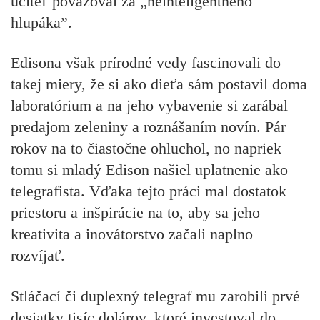
učiteľ považoval za „neinteligentného
hlupáka”.
Edisona však prírodné vedy fascinovali do
takej miery, že si ako dieťa sám
postavil doma
laboratórium
a na jeho vybavenie si zarábal
predajom zeleniny a roznášaním novín. Pár
rokov na to
čiastočne ohluchol
, no napriek
tomu si mladý Edison našiel uplatnenie ako
telegrafista. Vďaka tejto práci mal dostatok
priestoru a inšpirácie na to, aby sa jeho
kreativita a inovátorstvo začali naplno
rozvíjať.
Stláčací či duplexný telegraf mu zarobili prvé
desiatky tisíc dolárov, ktoré investoval do