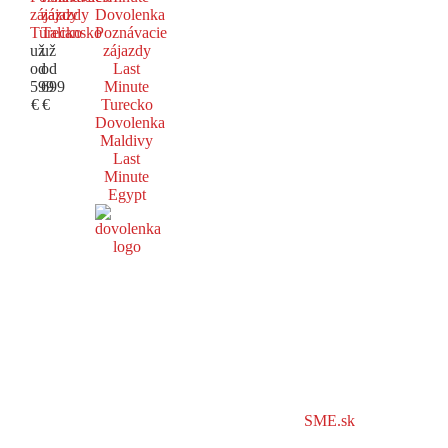
zájazdy
zájazdy
Dovolenka
Turecko
Taliansko
Poznávacie
už
už
zájazdy
od
od
Last
599
699
Minute
€
€
Turecko
Dovolenka
Maldivy
Last
Minute
Egypt
SME.sk