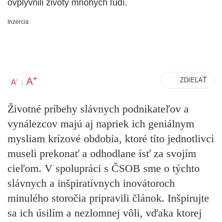
ovplyvnili životy mnohých ľudí.
Inzercia
+
A
-
ZDIEĽAŤ
A
|
Životné príbehy slávnych podnikateľov a
vynálezcov majú aj napriek ich geniálnym
mysliam krízové obdobia, ktoré títo jednotlivci
museli prekonať a odhodlane ísť za svojím
cieľom.
V spolupráci s ČSOB sme o týchto
slávnych a inšpiratívnych inovátoroch
minulého storočia pripravili článok.
Inšpirujte
sa ich
úsilím a nezlomnej vôli, vďaka ktorej