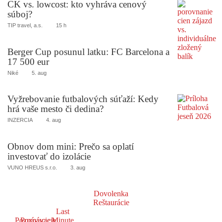
CK vs. lowcost: kto vyhráva cenový
súboj?
TIP travel, a.s.
15 h
Berger Cup posunul latku: FC Barcelona a
17 500 eur
Niké
5. aug
Vyžrebovanie futbalových súťaží: Kedy
hrá vaše mesto či dedina?
INZERCIA
4. aug
Obnov dom mini: Prečo sa oplatí
investovať do izolácie
VUNO HREUS s.r.o.
3. aug
Dovolenka
Reštaurácie
Last
Poznávacie
Poznávacie
Minute