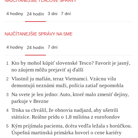
NAJČÍTANEJŠIE TLAČOVÉ SPRÁVY
4 hodiny
3 dni
7 dní
24 hodín
NAJČÍTANEJŠIE SPRÁVY NA SME
4 hodiny
7 dní
24 hodín
Kto by mohol kúpiť slovenské Tesco? Favorit je jasný,
1
no záujem môžu prejaviť aj ďalší
Vlastnil ju mafián, teraz Vietnamci. Vzácnu vilu
2
demontujú neznámi muži, polícia zatiaľ nepomohla
Na svete je len jedno: Auto, ktoré malo zmeniť dejiny,
3
parkuje v Brezne
Trnka sa chválil, že obnovia nadjazd, aby ušetrili
4
státisíce. Reálne prídu o 1,8 milióna z eurofondov
Kým prijímala pacienta, dcéra vedľa ležala s horúčkou.
5
Úspešná martinská primárka hovorí o cene kariéry