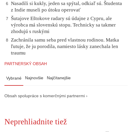
Nasadili si kukly, jeden sa spýtal, odkiaľ sú. Študenta
6
z Indie museli po útoku operovať
Šutajove Eštokove radary sú údajne z Cypru, ale
7
výrobca má slovenskú stopu. Technicky sa takmer
zhodujú s ruskými
Zachránila samu seba pred vlastnou rodinou. Matka
8
ľutuje, že ju porodila, namiesto lásky zanechala len
traumu
PARTNERSKÝ OBSAH
Najnovšie
Najčítanejšie
Vybrané
Obsah spolupráce s komerčnými partnermi ›
Neprehliadnite tiež