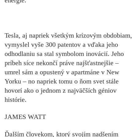
energie.
Tesla, aj napriek všetkým krízovým obdobiam,
vymyslel vyše 300 patentov
a vďaka jeho
odhodlaniu sa stal symbolom inovácií. Jeho
príbeh síce nekončí práve najšťastnejšie –
umrel sám a opustený v apartmáne v New
Yorku – no napriek tomu o ňom svet stále
hovorí ako o jednom z najväčších géniov
histórie.
JAMES WATT
Ďalším človekom, ktorý svojím nadšením