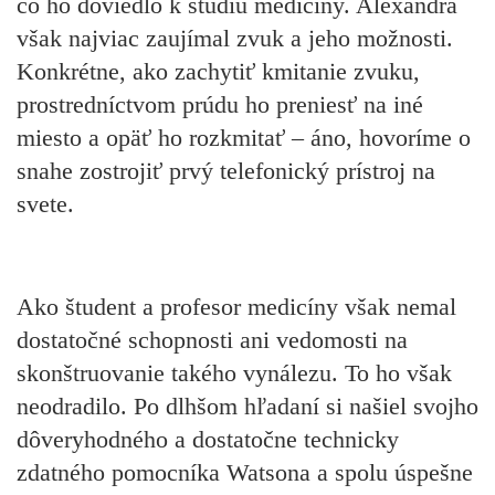
čo ho doviedlo k štúdiu medicíny. Alexandra
však
najviac
zaujímal zvuk a jeho možnosti.
Konkrétne, ako zachytiť kmitanie zvuku,
prostredníctvom prúdu ho preniesť na iné
miesto a opäť ho rozkmitať – áno, hovoríme o
snahe zostrojiť prvý telefonický prístroj na
svete.
Ako študent a profesor medicíny však
nemal
dostatočné schopnosti ani vedomosti na
skonštruovanie takého vynálezu.
To ho však
neodradilo. Po dlhšom hľadaní si našiel svojho
dôveryhodného a dostatočne technicky
zdatného pomocníka Watsona a
spolu úspešne