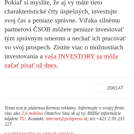
Pokiaľ si myslíte, že aj vy máte tieto
charakteristické črty úspešných, investujte
svoj čas a peniaze správne. Vďaka silnému
partnerovi ČSOB môžete
peniaze investovať
tým správnym smerom a nechať ich pracovať
vo svoj prospech.
Zistite viac o možnostiach
investovania a
vaša INVESTORY sa môže
začať písať už dnes.
ZDIEĽAŤ
Tento text je platenou formou reklamy. Informujte o svojej firme
viac ako
2,6 milióna
čitateľov Sme.sk aj vy. Bližšie informácie
nájdete
TU
. Kontakt:
internet@petitpress.sk
; tel:+421 2 59 233
227.